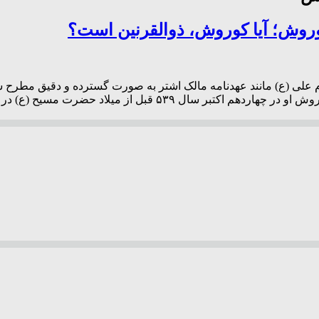
وروش؛ آیا کوروش، ذوالقرنین است؟
مام علی (ع) مانند عهدنامه مالک اشتر به صورت گسترده و دقیق مطرح
گزارش پرتو جنوب به نقل از خبرگزاری مهر، پس از قدرت گرفتن کو‬‬‬‬‬‬