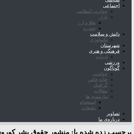
اجتماعی
حوادث، انتظامی
بازار
طلا و ارز
خودرو
دانش و سلامت
تکنولوژی
شهرستان
فرهنگی و هنری
ادبیات
ورزشی
گوناگون
خواندنی
خانه خاص
گرافیک
مقالات
نیازمندی ها
استخدام
تبلیغات
تصاویر
درباره‌ی ما
برچسب زده شده با:
منشور حقوق بشر کور