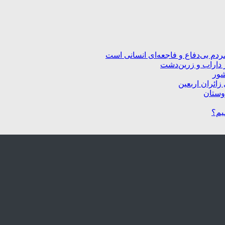
ردم بی‌دفاع و فاجعه‌ای انسانی است
 داراب و زرین‌دشت
شور
زائران اربعین
یم؟