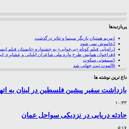
پربازدیدها
1
مریم همتیان بازیگر سینما و تئاتر درگذشت
2
خاموش نمی شود
3
راه‌یابی فیلم کوتاه «بی‌خوابی» به جشنواره «تابستان فیلم این
4
فراخوان همایش طرح واره ملی شاعران ایلیاتی و عشایری ایرا
5
سمفونی سکوت
6
الموت ثبت جهانی شد
داغ ترین نوشته ها
بازداشت سفیر پیشین فلسطین در لبنان به اته
۱۰:۳۳
حادثه دریایی در نزدیکی سواحل عمان
۵:۱۷