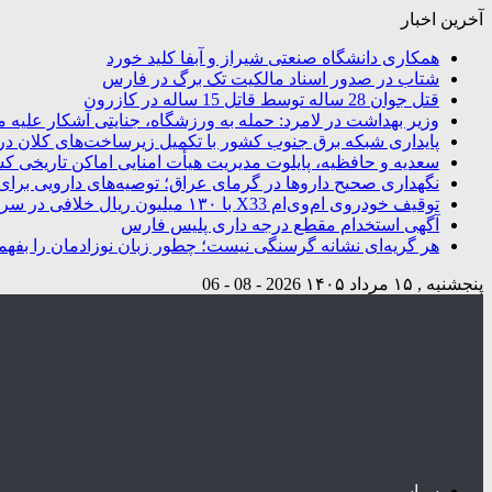
آخرین اخبار
همکاری دانشگاه صنعتی شیراز و آبفا کلید خورد
شتاب در صدور اسناد مالکیت تک برگ در فارس
قتل جوان 28 ساله توسط قاتل 15 ساله در کازرون
وزیر بهداشت در لامرد: حمله به ورزشگاه، جنایتی آشکار علیه م
پایداری شبکه برق جنوب کشور با تکمیل زیرساخت‌های کلان در
سعدیه و حافظیه، پایلوت مدیریت هیأت امنایی اماکن تاریخی ک
نگهداری صحیح داروها در گرمای عراق؛ توصیه‌های دارویی برای 
توقیف خودروی ام‌وی‌ام X33 با ۱۳۰ میلیون ریال خلافی در سروستان
آگهی استخدام مقطع درجه داری پلیس فارس
هر گریه‌ای نشانه گرسنگی نیست؛ چطور زبان نوزادمان را بفهم
پنجشنبه , ۱۵ مرداد ۱۴۰۵
2026 - 08 - 06
سیاسی