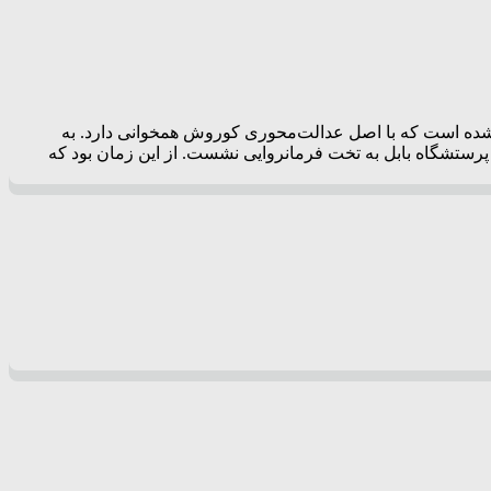
 شده است که با اصل عدالت‌محوری کوروش همخوانی دارد. به
روش او در چهاردهم اکتبر سال ۵۳۹ قبل از میلاد حضرت مسیح (ع) در پرستش‏گاه بابل به تخت فرمانروایی نشست. از این زمان بود که