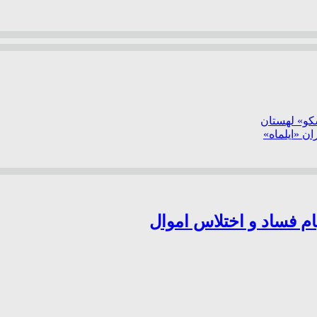
سکو» لهستان
ن «ایلماه»
ام فساد و اختلاس اموال