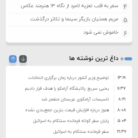
سفر به قلب تعزیه لامرد از نگاه ۱۳ هنرمند عکاس
4
مریم همتیان بازیگر سینما و تئاتر درگذشت
5
خاموش نمی شود
6
داغ ترین نوشته ها
۱۳:۱۹
توضیح وزیر کشور درباره زمان برگزاری انتخابات
۱۱:۳۷
شوراها
یحیی سریع: پالایشگاه آرامکو را هدف قرار دادیم
۸:۲۱
تاسیسات آرامکوی عربستان منفجر شد
۸:۰۸
هنوز درباره افزایش قیمت بنزین جمع‌بندی نشده
۵:۰۴
است/ کالا برگ قطعا افزایش می‌یابد
پایان سفر کوتاه فرمانده سنتکام به اسرائیل
۲۱:۳۶
سفر فرمانده سنتکام به اسرائیل