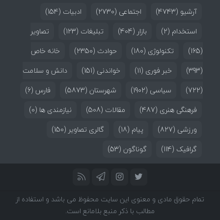
آرشیو
(4743)
اجتماعی
(2730)
ادبیات
(154)
استخدام
(2)
بازار
(404)
تبلیغات
(123)
تصاویر
(165)
تکنولوژی
(180)
حوادث
(2350)
خانه خاص
(393)
خبر فوری
(11)
خواندنی
(151)
دانش و سلامت
(722)
سیاسی
(1902)
شهرستان
(5873)
فارس
(6)
فرهنگی هنری
(487)
مقالات
(508)
نیازمندی ها
(0)
ورزشی
(827)
پیام
(18)
گالری تصاویر
(150)
گرافیک
(114)
گوناگون
(53)
تمام حقوق مادی و معنوی این سایت محفوظ می باشد و استفاده از
مطالب با ذکر منبع بلامانع است.