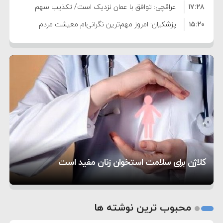
۱۷:۲۸
عراقچی: توافق با عمان نزدیک است/ تکذیب سهم
۱۵:۲۰
۱۱ درصدی ایران از خزر
پزشکیان: امروز مهم‌ترین نگرانی‌ام معیشت مردم
۸:۳۶
است
ترامپ: مذاکرات با تهران خوب پیش می‌رود
۱۰:۳۳
بازداشت سفیر پیشین فلسطین در لبنان به اتهام
۵:۱۷
فساد و اختلاس اموال
حادثه دریایی در نزدیکی سواحل عمان
۴:۴۱
معاون دفتر پزشکیان: ادعای استعفای رئیس‌جمهور
۲۰:۳۹
واهی و کذب محض است
زمان و تاریخ مذاکرات آمریکا و ایران هنوز نهایی
۶:۵۰
نشده است
وزیر جنگ آمریکا: ماشین جنگی ما آماده حمله
تحسین کارگردان «جنگ و صلح» از سینمای ایران؛ روایتی
۶:۲۱
نظامی علیه ایران است
موافقت ترامپ با لغو حمله به ایران
از عشق عمیق به مردم
کمک خورشید به رفع ناترازی برق
کلاژن برای سلامت استخوان زنان مفید است
1
2
محبوب ترین نوشته ها
3