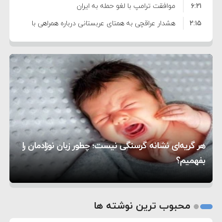
۶:۲۱
نظامی علیه ایران است
موافقت ترامپ با لغو حمله به ایران
۲:۱۵
هشدار عراقچی به همتای عربستانی درباره همراهی با
۷:۱۰
آمریکا
مقام ارشد امنیتی: برنامه گسترده‌ای برای پاسخ به
۵:۴۵
دیوانگی آمریکا داریم
ترامپ دستور حملات جدید علیه ایران را صادر کرد
۱۲:۵۹
سپاه: دو نفتکش متخلف مورد اصابت قرار گرفته و
۸:۵۷
متوقف شدند
ترامپ مدعی توافق تاریخی برای خلع سلاح کامل
۱۶:۱۹
حماس شد
اعتراض عراقچی به همتای بلغارستانی به دلیل کمک
۱۰:۱۵
به آمریکا در حملات به ایران
کشورهایی که به متجاوزان کمک می کنند پاسخ
هر گریه‌ای نشانه گرسنگی نیست؛ چطور زبان نوزادمان را
۶:۰۵
سختی خواهند گرفت
سنتکام پایان تجاوز جدید به ایران را اعلام کرد
بفهمیم؟
روی دیگر زندگی
تغذیه پدر می‌تواند بر سلامت نوزاد تأثیر بگذارد
1
2
محبوب ترین نوشته ها
3