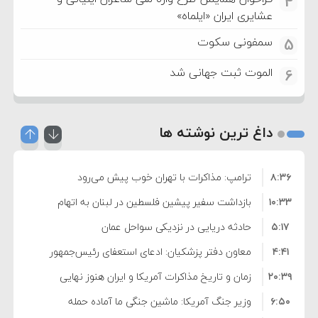
4
عشایری ایران «ایلماه»
سمفونی سکوت
5
الموت ثبت جهانی شد
6
داغ ترین نوشته ها
۸:۳۶
ترامپ: مذاکرات با تهران خوب پیش می‌رود
۱۰:۳۳
بازداشت سفیر پیشین فلسطین در لبنان به اتهام
۵:۱۷
فساد و اختلاس اموال
حادثه دریایی در نزدیکی سواحل عمان
۴:۴۱
معاون دفتر پزشکیان: ادعای استعفای رئیس‌جمهور
۲۰:۳۹
واهی و کذب محض است
زمان و تاریخ مذاکرات آمریکا و ایران هنوز نهایی
۶:۵۰
نشده است
وزیر جنگ آمریکا: ماشین جنگی ما آماده حمله