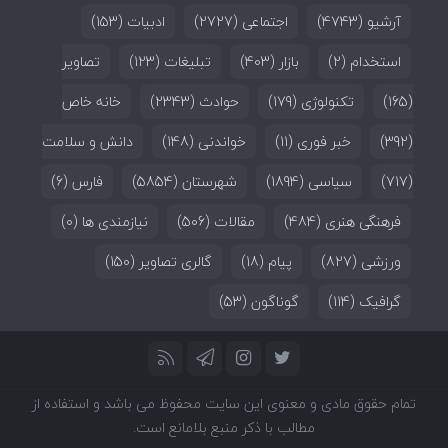
آرشیو
(4743)
اجتماعی
(2727)
ادبیات
(153)
استخدام
(2)
بازار
(403)
تبلیغات
(123)
تصاویر
(165)
تکنولوژی
(179)
حوادث
(2343)
خانه خاص
(392)
خبر فوری
(11)
خواندنی
(148)
دانش و سلامت
(717)
سیاسی
(1894)
شهرستان
(5854)
فارس
(6)
فرهنگی هنری
(484)
مقالات
(506)
نیازمندی ها
(0)
ورزشی
(827)
پیام
(18)
گالری تصاویر
(150)
گرافیک
(114)
گوناگون
(53)
تمام حقوق مادی و معنوی این سایت محفوظ می باشد و استفاده از
مطالب با ذکر منبع بلامانع است.