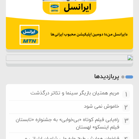
پربازدیدها
مریم همتیان بازیگر سینما و تئاتر درگذشت
1
خاموش نمی شود
2
راه‌یابی فیلم کوتاه «بی‌خوابی» به جشنواره «تابستان
3
فیلم اینسکو» لهستان
فراخوان همایش طرح واره ملی شاعران ایلیاتی و