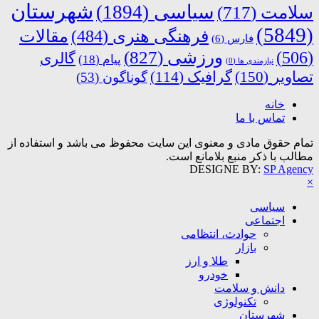
شهرستان
سیاسی
(1894)
سلامت
(717)
(5849)
فرهنگی هنری
(484)
مقالات
فارس
(6)
ورزشی
(827)
(506)
گالری
پیام
(18)
نیازمندی ها
(0)
تصاویر
(150)
گرافیک
(114)
گوناگون
(53)
خانه
تماس با ما
تمام حقوق مادی و معنوی این سایت محفوظ می باشد و استفاده از
مطالب با ذکر منبع بلامانع است.
DESIGNE BY:
SP Agency
×
سیاسی
اجتماعی
حوادث، انتظامی
بازار
طلا و ارز
خودرو
دانش و سلامت
تکنولوژی
شهرستان