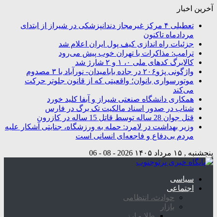
آخرین اخبار
تعطیلی ۴ مرکز غیرمجاز دندانپزشکی در شیراز از ابتدای
مردادماه تاکنون
جزئیات راه اندازی کیف پول ایران اعلام شد
ترامپ: مذاکرات با تهران خوب پیش می‌رود
کالابرگ کدهای ملی ۰، ۱ و ۲ شارژ شد
واژگونی پژو۲۰۶ در جاده بابامیدان- نورآباد با ۳ مصدوم
موتورسواری بانوان؛ واقعیتی که از قانون جلوتر حرکت
می‌کند
همکاری دانشگاه صنعتی شیراز و آبفا کلید خورد
شتاب در صدور اسناد مالکیت تک برگ در فارس
قتل جوان 28 ساله توسط قاتل 15 ساله در کازرون
وزیر بهداشت در لامرد: حمله به ورزشگاه، جنایتی آشکار علیه
مردم بی‌دفاع و فاجعه‌ای انسانی است
پنجشنبه , ۱۵ مرداد ۱۴۰۵
2026 - 08 - 06
سیاسی
اجتماعی
حوادث، انتظامی
بازار
طلا و ارز