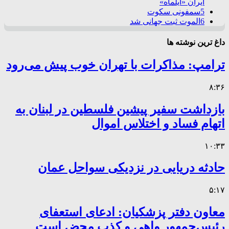
ایران «ایلماه»
5
سمفونی سکوت
6
الموت ثبت جهانی شد
داغ ترین نوشته ها
ترامپ: مذاکرات با تهران خوب پیش می‌رود
۸:۳۶
بازداشت سفیر پیشین فلسطین در لبنان به
اتهام فساد و اختلاس اموال
۱۰:۳۳
حادثه دریایی در نزدیکی سواحل عمان
۵:۱۷
معاون دفتر پزشکیان: ادعای استعفای
رئیس‌جمهور واهی و کذب محض است