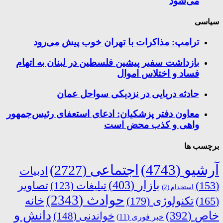
می‌شود
سیاسی
ترامپ: مذاکرات با تهران خوب پیش می‌رود
بازداشت سفیر پیشین فلسطین در لبنان به اتهام
فساد و اختلاس اموال
حادثه دریایی در نزدیکی سواحل عمان
معاون دفتر پزشکیان: ادعای استعفای رئیس‌جمهور
واهی و کذب محض است
برچسب ها
آرشیو
(4743)
اجتماعی
(2727)
ادبیات
بازار
(403)
(153)
تبلیغات
(123)
تصاویر
استخدام
(2)
حوادث
(2343)
خانه
(165)
تکنولوژی
(179)
دانش و
خاص
(392)
خواندنی
(148)
خبر فوری
(11)