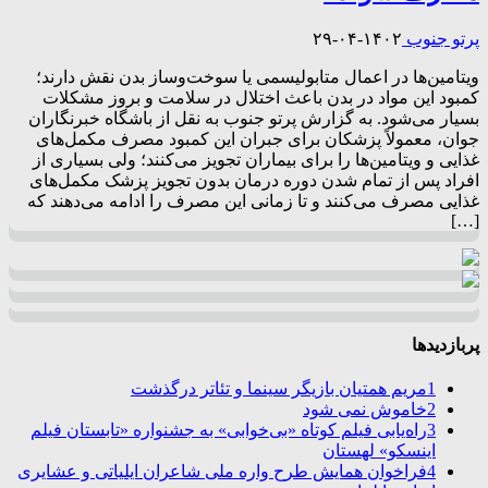
پرتو جنوب
۱۴۰۲-۰۴-۲۹
ویتامین‌­ها در اعمال متابولیسمی یا سوخت‌­وساز بدن نقش دارند؛
کمبود این مواد در بدن باعث اختلال­ در سلامت و بروز مشکلات
بسیار می­‌شود. به گزارش پرتو جنوب به نقل از باشگاه خبرنگاران
جوان، معمولاً پزشکان برای جبران این کمبود مصرف مکمل‌ها­ی
غذایی و ویتامین‌­ها را برای بیماران تجویز می‌کنند؛ ولی بسیاری از
افراد پس از تمام شدن دوره‌­ درمان بدون تجویز پزشک مکمل­‌های
غذایی مصرف می­‌کنند و تا زمانی این مصرف را ادامه می­‌دهند که
[…]
پربازدیدها
1
مریم همتیان بازیگر سینما و تئاتر درگذشت
2
خاموش نمی شود
3
راه‌یابی فیلم کوتاه «بی‌خوابی» به جشنواره «تابستان فیلم
اینسکو» لهستان
4
فراخوان همایش طرح واره ملی شاعران ایلیاتی و عشایری