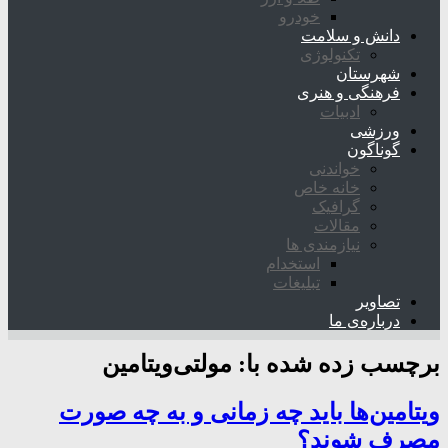
خودرو
دانش و سلامت
تکنولوژی
شهرستان
فرهنگی و هنری
ادبیات
ورزشی
گوناگون
خواندنی
خانه خاص
گرافیک
مقالات
نیازمندی ها
استخدام
تبلیغات
تصاویر
درباره‌ی ما
برچسب زده شده با:
مولتی‌ویتامین
ویتامین‌ها باید چه زمانی و به چه صورت
مصرف شوند؟