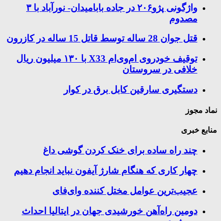
واژگونی پژو۲۰۶ در جاده بابامیدان- نورآباد با ۳
مصدوم
قتل جوان 28 ساله توسط قاتل 15 ساله در کازرون
توقیف خودروی ام‌وی‌ام X33 با ۱۳۰ میلیون ریال
خلافی در سروستان
دستگیری سارقین کابل برق در کوار
نماد مجوز
منابع خبری
چند راه‌ ساده برای خنک کردن گوشی داغ
چهار کاری که هنگام شارژ آیفون نباید انجام دهیم
عجیب‌ترین عوامل مختل کننده وای‌فای
دومین راه‌آهن خورشیدی جهان در ایتالیا احداث