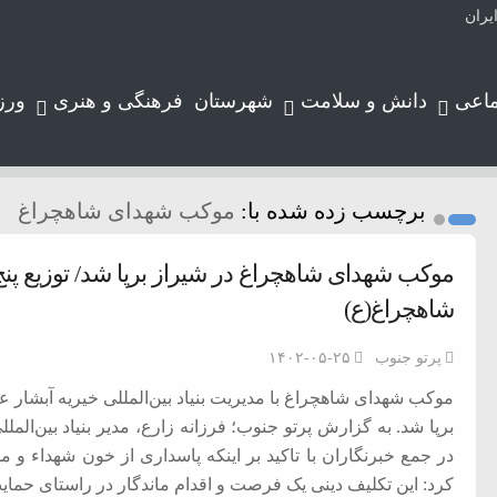
یران
ماعی
دانش و سلامت
شهرستان
فرهنگی و هنری
ورز
برچسب زده شده با:
موکب شهدای شاهچراغ
موکب شهدای شاهچراغ در شیراز برپا شد/ توزیع پنج
شاهچراغ(ع)
پرتو جنوب
۱۴۰۲-۰۵-۲۵
موکب شهدای شاهچراغ با مدیریت بنیاد بین‌المللی خیریه آبشا
برپا شد. به گزارش پرتو جنوب؛ فرزانه زارع، مدیر بنیاد بین‌الم
در جمع خبرنگاران با تاکید بر اینکه پاسداری از خون شهداء
کرد: این تکلیف دینی یک فرصت و اقدام ماندگار در راستای حمایت