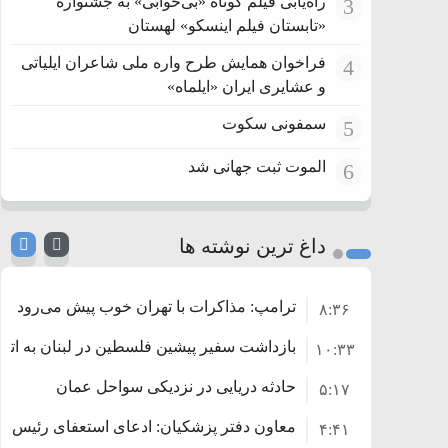
راه‌یابی فیلم کوتاه «بی‌خوابی» به جشنواره
3
«تابستان فیلم اینسکو» لهستان
فراخوان همایش طرح واره ملی شاعران ایلیاتی
4
و عشایری ایران «ایلماه»
سمفونی سکوت
5
الموت ثبت جهانی شد
6
داغ ترین نوشته ها
ترامپ: مذاکرات با تهران خوب پیش می‌رود
۸:۳۶
بازداشت سفیر پیشین فلسطین در لبنان به اتها
۱۰:۳۳
حادثه دریایی در نزدیکی سواحل عمان
۵:۱۷
معاون دفتر پزشکیان: ادعای استعفای رئیس‌
۴:۴۱