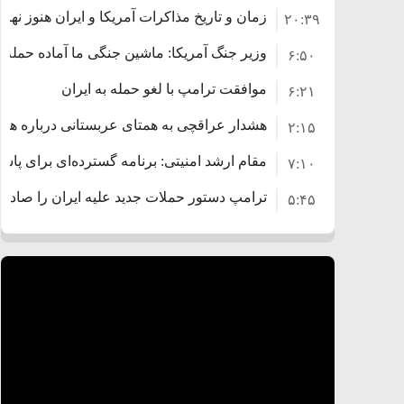
زمان و تاریخ مذاکرات آمریکا و ایران هنوز نه
۲۰:۳۹
وزیر جنگ آمریکا: ماشین جنگی ما آماده حمله 
۶:۵۰
موافقت ترامپ با لغو حمله به ایران
۶:۲۱
هشدار عراقچی به همتای عربستانی درباره همرا
۲:۱۵
مقام ارشد امنیتی: برنامه گسترده‌ای برای پاسخ 
۷:۱۰
ترامپ دستور حملات جدید علیه ایران را صادر 
۵:۴۵
سپاه: دو نفتکش متخلف مورد اصابت قرار گرف
۱۲:۵۹
ترامپ مدعی توافق تاریخی برای خلع سلاح ک
۸:۵۷
اعتراض عراقچی به همتای بلغارستانی به دلیل 
۱۶:۱۹
ایران
کشورهایی که به متجاوزان کمک می کنند پاس
۱۰:۱۵
سنتکام پایان تجاوز جدید به ایران را اعلام کرد
۶:۰۵