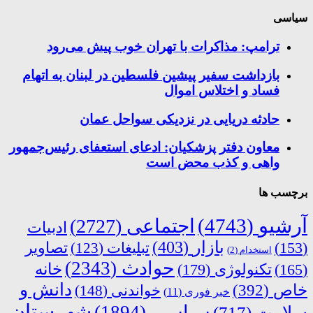
سیاسی
ترامپ: مذاکرات با تهران خوب پیش می‌رود
بازداشت سفیر پیشین فلسطین در لبنان به اتهام
فساد و اختلاس اموال
حادثه دریایی در نزدیکی سواحل عمان
معاون دفتر پزشکیان: ادعای استعفای رئیس‌جمهور
واهی و کذب محض است
برچسب ها
آرشیو
(4743)
اجتماعی
(2727)
ادبیات
بازار
(403)
(153)
تبلیغات
(123)
تصاویر
استخدام
(2)
حوادث
(2343)
خانه
(165)
تکنولوژی
(179)
دانش و
خاص
(392)
خواندنی
(148)
خبر فوری
(11)
شهرستان
سیاسی
(1894)
سلامت
(717)