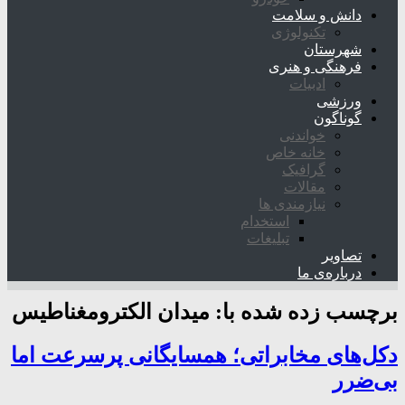
دانش و سلامت
تکنولوژی
شهرستان
فرهنگی و هنری
ادبیات
ورزشی
گوناگون
خواندنی
خانه خاص
گرافیک
مقالات
نیازمندی ها
استخدام
تبلیغات
تصاویر
درباره‌ی ما
برچسب زده شده با:
میدان الکترومغناطیس
دکل‌های مخابراتی؛ همسایگانی پرسرعت اما
بی‌ضرر