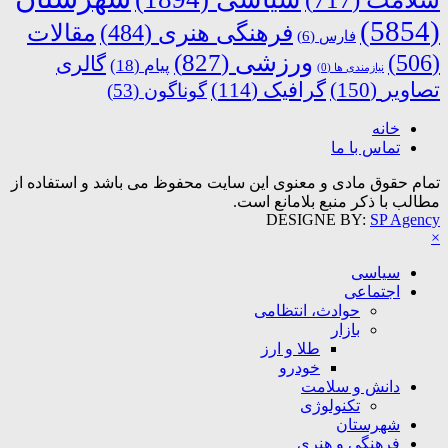
(5854)
فرهنگی هنری
(484)
مقالات
فارس
(6)
ورزشی
(827)
(506)
گالری
پیام
(18)
نیازمندی ها
(0)
تصاویر
(150)
گرافیک
(114)
گوناگون
(53)
خانه
تماس با ما
تمام حقوق مادی و معنوی این سایت محفوظ می باشد و استفاده از
مطالب با ذکر منبع بلامانع است.
DESIGNE BY:
SP Agency
×
سیاسی
اجتماعی
حوادث، انتظامی
بازار
طلا و ارز
خودرو
دانش و سلامت
تکنولوژی
شهرستان
فرهنگی و هنری