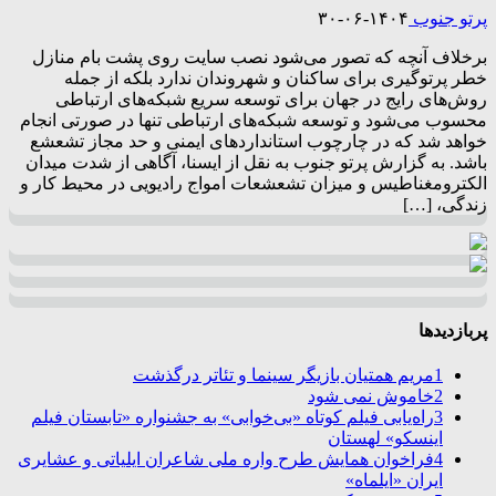
پرتو جنوب
۱۴۰۴-۰۶-۳۰
برخلاف آنچه که تصور می‌شود نصب سایت روی پشت بام منازل
خطر پرتوگیری برای ساکنان و شهروندان ندارد بلکه از جمله
روش‌های رایج در جهان برای توسعه سریع شبکه‌های ارتباطی
محسوب می‌شود و توسعه شبکه‌های ارتباطی تنها در صورتی انجام
خواهد شد که در چارچوب استانداردهای ایمنی و حد مجاز تشعشع
باشد. به گزارش پرتو جنوب به نقل از ایسنا، آگاهی از شدت میدان
الکترومغناطیس و میزان تشعشعات امواج رادیویی در محیط کار و
زندگی، […]
پربازدیدها
1
مریم همتیان بازیگر سینما و تئاتر درگذشت
2
خاموش نمی شود
3
راه‌یابی فیلم کوتاه «بی‌خوابی» به جشنواره «تابستان فیلم
اینسکو» لهستان
4
فراخوان همایش طرح واره ملی شاعران ایلیاتی و عشایری
ایران «ایلماه»