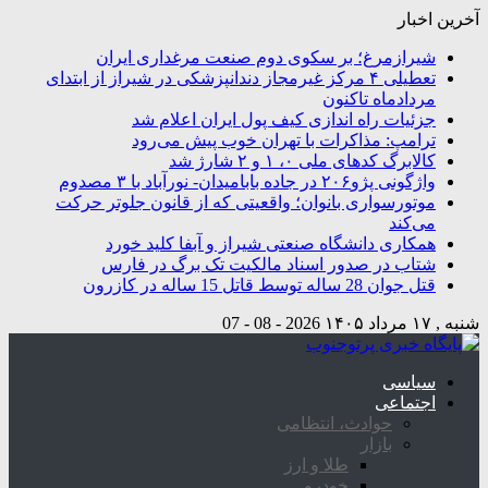
آخرین اخبار
شیرازمرغ؛ بر سکوی دوم صنعت مرغداری ایران
تعطیلی ۴ مرکز غیرمجاز دندانپزشکی در شیراز از ابتدای
مردادماه تاکنون
جزئیات راه اندازی کیف پول ایران اعلام شد
ترامپ: مذاکرات با تهران خوب پیش می‌رود
کالابرگ کدهای ملی ۰، ۱ و ۲ شارژ شد
واژگونی پژو۲۰۶ در جاده بابامیدان- نورآباد با ۳ مصدوم
موتورسواری بانوان؛ واقعیتی که از قانون جلوتر حرکت
می‌کند
همکاری دانشگاه صنعتی شیراز و آبفا کلید خورد
شتاب در صدور اسناد مالکیت تک برگ در فارس
قتل جوان 28 ساله توسط قاتل 15 ساله در کازرون
شنبه , ۱۷ مرداد ۱۴۰۵
2026 - 08 - 07
سیاسی
اجتماعی
حوادث، انتظامی
بازار
طلا و ارز
خودرو