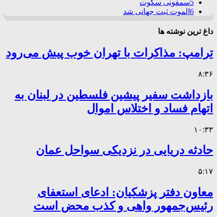
5
سمفونی سکوت
6
الموت ثبت جهانی شد
داغ ترین نوشته ها
ترامپ: مذاکرات با تهران خوب پیش می‌رود
۸:۳۶
بازداشت سفیر پیشین فلسطین در لبنان به
اتهام فساد و اختلاس اموال
۱۰:۳۳
حادثه دریایی در نزدیکی سواحل عمان
۵:۱۷
معاون دفتر پزشکیان: ادعای استعفای
رئیس‌جمهور واهی و کذب محض است