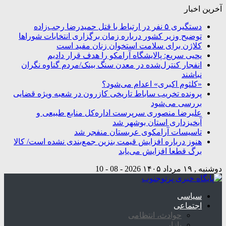
آخرین اخبار
دستگیری ۵ نفر در ارتباط با قتل حمیدرضا رجب‌زاده
توضیح وزیر کشور درباره زمان برگزاری انتخابات شوراها
کلاژن برای سلامت استخوان زنان مفید است
یحیی سریع: پالایشگاه آرامکو را هدف قرار دادیم
انفجار کنترل‌شده در معدن سنگ بینک/مردم گناوه نگران
نباشند
«کلثوم اکبری» اعدام می‌شود؟
پرونده تخریب ساباط تاریخی کازرون در شعبه ویژه قضایی
بررسی می‌شود
علیرضا منصوری سرپرست اداره‌کل منابع طبیعی و
آبخیزداری استان بوشهر شد
تاسیسات آرامکوی عربستان منفجر شد
هنوز درباره افزایش قیمت بنزین جمع‌بندی نشده است/ کالا
برگ قطعا افزایش می‌یابد
دوشنبه , ۱۹ مرداد ۱۴۰۵
2026 - 08 - 10
سیاسی
اجتماعی
حوادث، انتظامی
بازار