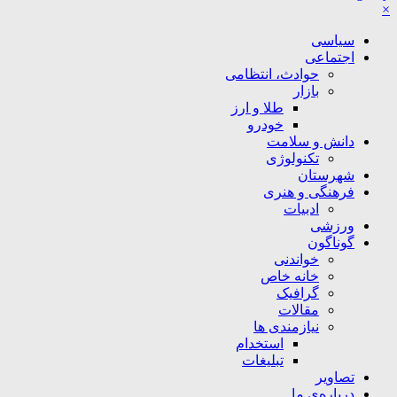
×
سیاسی
اجتماعی
حوادث، انتظامی
بازار
طلا و ارز
خودرو
دانش و سلامت
تکنولوژی
شهرستان
فرهنگی و هنری
ادبیات
ورزشی
گوناگون
خواندنی
خانه خاص
گرافیک
مقالات
نیازمندی ها
استخدام
تبلیغات
تصاویر
درباره‌ی ما