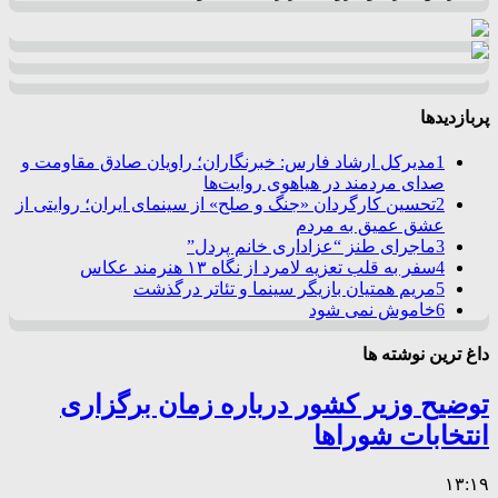
پربازدیدها
1
مدیرکل ارشاد فارس: خبرنگاران؛ راویان صادق مقاومت و
صدای مردمند در هیاهوی روایت‌ها
2
تحسین کارگردان «جنگ و صلح» از سینمای ایران؛ روایتی از
عشق عمیق به مردم
3
ماجرای طنز “عزاداری خانم پردل”
4
سفر به قلب تعزیه لامرد از نگاه ۱۳ هنرمند عکاس
5
مریم همتیان بازیگر سینما و تئاتر درگذشت
6
خاموش نمی شود
داغ ترین نوشته ها
توضیح وزیر کشور درباره زمان برگزاری
انتخابات شوراها
۱۳:۱۹