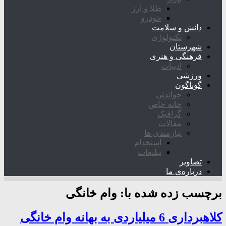
طلا و ارز
خودرو
دانش و سلامت
تکنولوژی
شهرستان
فرهنگی و هنری
ادبیات
ورزشی
گوناگون
خواندنی
خانه خاص
گرافیک
مقالات
نیازمندی ها
استخدام
تبلیغات
تصاویر
درباره‌ی ما
برچسب زده شده با:
وام خانگی
کلاهبرداری 6 میلیاردی به بهانه وام خانگی