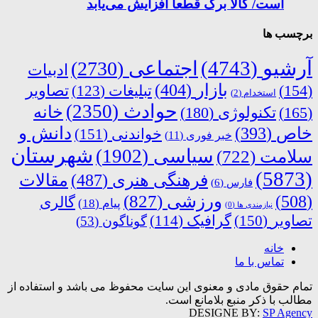
است/ کالا برگ قطعا افزایش می‌یابد
برچسب ها
آرشیو
(4743)
اجتماعی
(2730)
ادبیات
بازار
(404)
(154)
تبلیغات
(123)
تصاویر
استخدام
(2)
حوادث
(2350)
خانه
(165)
تکنولوژی
(180)
دانش و
خاص
(393)
خواندنی
(151)
خبر فوری
(11)
شهرستان
سیاسی
(1902)
سلامت
(722)
(5873)
فرهنگی هنری
(487)
مقالات
فارس
(6)
ورزشی
(827)
(508)
گالری
پیام
(18)
نیازمندی ها
(0)
تصاویر
(150)
گرافیک
(114)
گوناگون
(53)
خانه
تماس با ما
تمام حقوق مادی و معنوی این سایت محفوظ می باشد و استفاده از
مطالب با ذکر منبع بلامانع است.
DESIGNE BY:
SP Agency