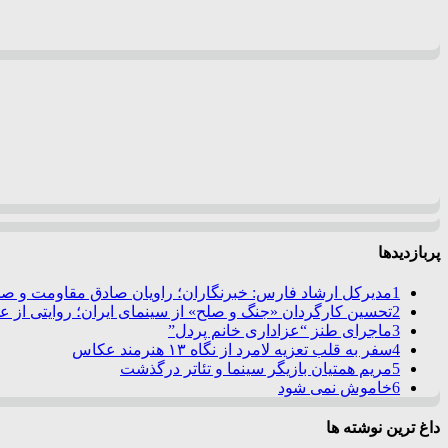
پربازدیدها
1
مدیرکل ارشاد فارس: خبرنگاران؛ راویان صادق مقاومت و صدا
2
تحسین کارگردان «جنگ و صلح» از سینمای ایران؛ روایتی از 
3
ماجرای طنز “عزاداری خانم پردل”
4
سفر به قلب تعزیه لامرد از نگاه ۱۳ هنرمند عکاس
5
مریم همتیان بازیگر سینما و تئاتر درگذشت
6
خاموش نمی شود
داغ ترین نوشته ها