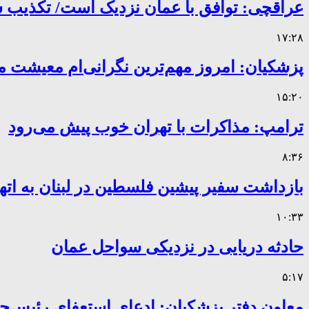
عراقچی: توافق با عمان نزدیک است/ تکذیب سهم ۱۱ درصدی ایران 
۱۷:۲۸
پزشکیان: امروز مهم‌ترین نگرانی‌ام معیشت 
۱۵:۲۰
ترامپ: مذاکرات با تهران خوب پیش می‌رود
۸:۳۶
بازداشت سفیر پیشین فلسطین در لبنان به اته
۱۰:۳۳
حادثه دریایی در نزدیکی سواحل عمان
۵:۱۷
معاون دفتر پزشکیان: ادعای استعفای رئیس