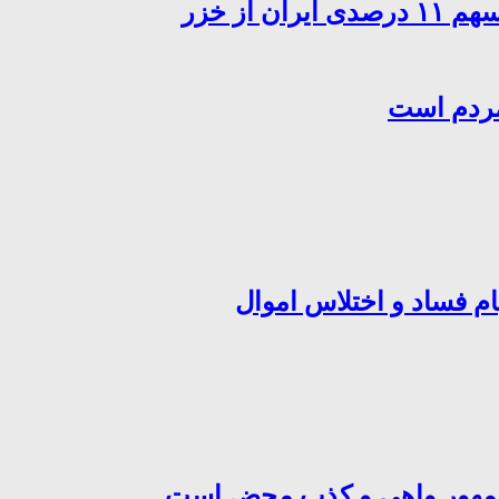
از خزر
مردم است
ام فساد و اختلاس اموال
‌جمهور واهی و کذب محض است