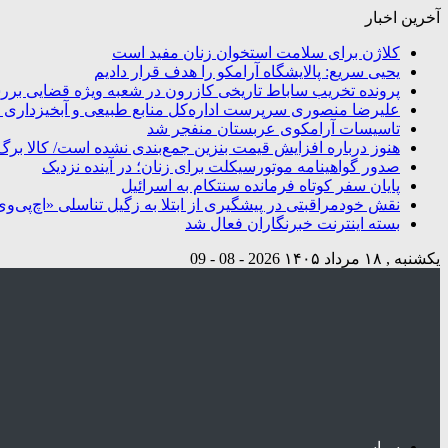
آخرین اخبار
کلاژن برای سلامت استخوان زنان مفید است
یحیی سریع: پالایشگاه آرامکو را هدف قرار دادیم
پرونده تخریب ساباط تاریخی کازرون در شعبه ویژه قضایی بر
علیرضا منصوری سرپرست اداره‌کل منابع طبیعی و آبخیزداری 
تاسیسات آرامکوی عربستان منفجر شد
هنوز درباره افزایش قیمت بنزین جمع‌بندی نشده است/ کالا برگ
صدور گواهینامه موتورسیکلت برای زنان؛ در آینده نزدیک
پایان سفر کوتاه فرمانده سنتکام به اسرائیل
نقش خودمراقبتی در پیشگیری از ابتلا به زگیل تناسلی «اچ‌پی‌و
بسته اینترنت خبرنگاران فعال شد
یکشنبه , ۱۸ مرداد ۱۴۰۵
2026 - 08 - 09
سیاسی