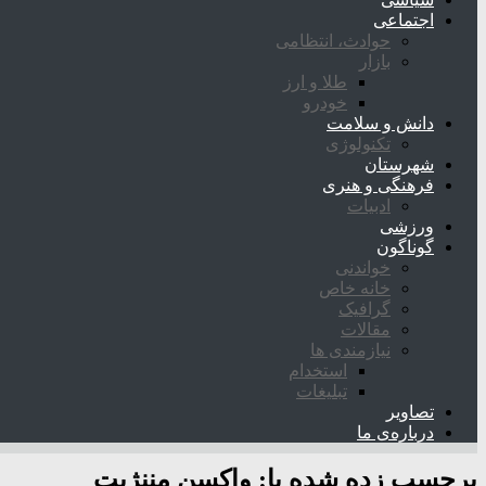
اجتماعی
حوادث، انتظامی
بازار
طلا و ارز
خودرو
دانش و سلامت
تکنولوژی
شهرستان
فرهنگی و هنری
ادبیات
ورزشی
گوناگون
خواندنی
خانه خاص
گرافیک
مقالات
نیازمندی ها
استخدام
تبلیغات
تصاویر
درباره‌ی ما
برچسب زده شده با:
واکسن مننژیت