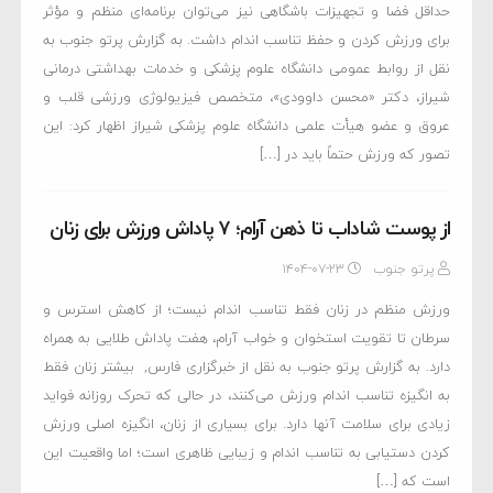
حداقل فضا و تجهیزات باشگاهی نیز می‌توان برنامه‌ای منظم و مؤثر
برای ورزش کردن و حفظ تناسب اندام داشت. به گزارش پرتو جنوب به
نقل از روابط عمومی دانشگاه علوم پزشکی و خدمات بهداشتی درمانی
شیراز، دکتر «محسن داوودی»، متخصص فیزیولوژی ورزشی قلب و
عروق و عضو هیأت علمی دانشگاه علوم پزشکی شیراز اظهار کرد: این
تصور که ورزش حتماً باید در […]
از پوست شاداب تا ذهن آرام؛ ۷ پاداش ورزش برای زنان
پرتو جنوب
۱۴۰۴-۰۷-۲۳
ورزش منظم در زنان فقط تناسب اندام نیست؛ از کاهش استرس و
سرطان تا تقویت استخوان و خواب آرام، هفت پاداش طلایی به همراه
دارد. به گزارش پرتو جنوب به نقل از خبرگزاری فارس, بیشتر زنان فقط
به انگیزه تناسب اندام ورزش می‌کنند، در حالی که تحرک روزانه فواید
زیادی برای سلامت آنها دارد. برای بسیاری از زنان، انگیزه اصلی ورزش
کردن دستیابی به تناسب اندام و زیبایی ظاهری است؛ اما واقعیت این
است که […]