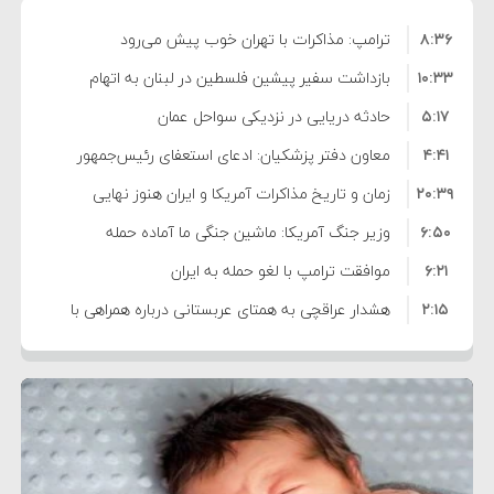
۸:۳۶
ترامپ: مذاکرات با تهران خوب پیش می‌رود
۱۰:۳۳
بازداشت سفیر پیشین فلسطین در لبنان به اتهام
۵:۱۷
فساد و اختلاس اموال
حادثه دریایی در نزدیکی سواحل عمان
۴:۴۱
معاون دفتر پزشکیان: ادعای استعفای رئیس‌جمهور
۲۰:۳۹
واهی و کذب محض است
زمان و تاریخ مذاکرات آمریکا و ایران هنوز نهایی
۶:۵۰
نشده است
وزیر جنگ آمریکا: ماشین جنگی ما آماده حمله
۶:۲۱
نظامی علیه ایران است
موافقت ترامپ با لغو حمله به ایران
۲:۱۵
هشدار عراقچی به همتای عربستانی درباره همراهی با
۷:۱۰
آمریکا
مقام ارشد امنیتی: برنامه گسترده‌ای برای پاسخ به
۵:۴۵
دیوانگی آمریکا داریم
ترامپ دستور حملات جدید علیه ایران را صادر کرد
۱۲:۵۹
سپاه: دو نفتکش متخلف مورد اصابت قرار گرفته و
۸:۵۷
متوقف شدند
ترامپ مدعی توافق تاریخی برای خلع سلاح کامل