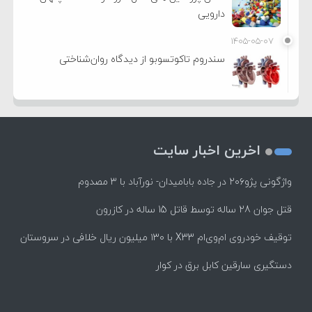
دارویی
۱۴۰۵-۰۵-۰۷
سندروم تاکوتسوبو از دیدگاه روان‌شناختی
اخرین اخبار سایت
واژگونی پژو۲۰۶ در جاده بابامیدان- نورآباد با ۳ مصدوم
قتل جوان 28 ساله توسط قاتل 15 ساله در کازرون
توقیف خودروی ام‌وی‌ام X33 با ۱۳۰ میلیون ریال خلافی در سروستان
دستگیری سارقین کابل برق در کوار