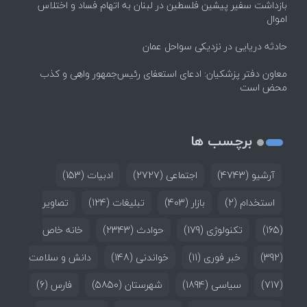
بازداشت سفیر پیشین فلسطین در لبنان به اتهام فساد و اختلاس
اموال
حادثه دریایی در نزدیکی سواحل عمان
معاون دفتر پزشکیان: ادعای استعفای رئیس‌جمهور واهی و کذب
محض است
برچسب ها
آرشیو
(4743)
اجتماعی
(2727)
ادبیات
(153)
استخدام
(2)
بازار
(403)
تبلیغات
(124)
تصاویر
(165)
تکنولوژی
(179)
حوادث
(2343)
خانه خاص
(392)
خبر فوری
(11)
خواندنی
(148)
دانش و سلامت
(717)
سیاسی
(1894)
شهرستان
(5850)
فارس
(6)