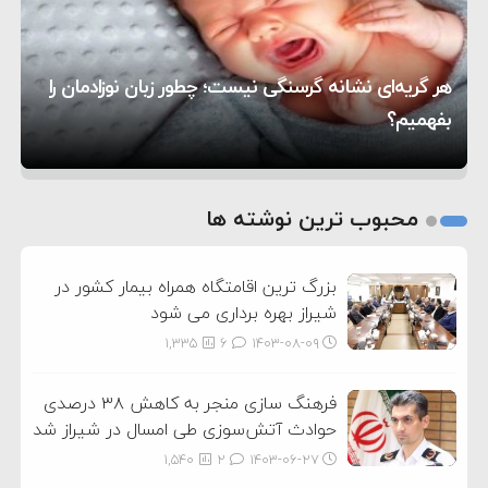
۱۶:۱۹
حماس شد
اعتراض عراقچی به همتای بلغارستانی به دلیل کمک
۱۰:۱۵
به آمریکا در حملات به ایران
کشورهایی که به متجاوزان کمک می کنند پاسخ
هر گریه‌ای نشانه گرسنگی نیست؛ چطور زبان نوزادمان را
۶:۰۵
سختی خواهند گرفت
سنتکام پایان تجاوز جدید به ایران را اعلام کرد
بفهمیم؟
روی دیگر زندگی
تغذیه پدر می‌تواند بر سلامت نوزاد تأثیر بگذارد
1
2
محبوب ترین نوشته ها
3
بزرگ ترین اقامتگاه همراه بیمار کشور در
شیراز بهره برداری می شود
1,335
6
۱۴۰۳-۰۸-۰۹
فرهنگ سازی منجر به کاهش ۳۸ درصدی
حوادث آتش‌سوزی طی امسال در شیراز شد
1,540
2
۱۴۰۳-۰۶-۲۷