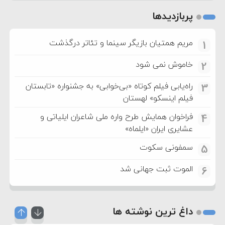
پربازدیدها
مریم همتیان بازیگر سینما و تئاتر درگذشت
1
خاموش نمی شود
2
راه‌یابی فیلم کوتاه «بی‌خوابی» به جشنواره «تابستان
3
فیلم اینسکو» لهستان
فراخوان همایش طرح واره ملی شاعران ایلیاتی و
4
عشایری ایران «ایلماه»
سمفونی سکوت
5
الموت ثبت جهانی شد
6
داغ ترین نوشته ها