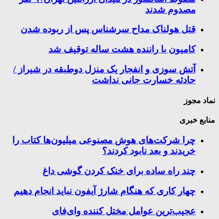
مصدوم شدند
قتل هولناک مداح سرشناس پس از ربوده شدن
کامیون با راننده هشت ساله توقیف شد
آتش سوزی و انفجار یک منزل دوطبقه در شیراز /
حادثه خسارت جانی نداشت
نماد مجوز
منابع خبری
چرا شرکت‌های هوش مصنوعی میلیون‌ها کتاب را
خریدند و بعد نابود کردند؟
چند راه‌ ساده برای خنک کردن گوشی داغ
چهار کاری که هنگام شارژ آیفون نباید انجام دهیم
عجیب‌ترین عوامل مختل کننده وای‌فای