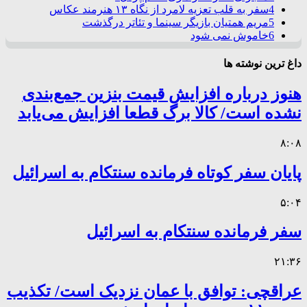
4
سفر به قلب تعزیه لامرد از نگاه ۱۳ هنرمند عکاس
5
مریم همتیان بازیگر سینما و تئاتر درگذشت
6
خاموش نمی شود
داغ ترین نوشته ها
هنوز درباره افزایش قیمت بنزین جمع‌بندی
نشده است/ کالا برگ قطعا افزایش می‌یابد
۸:۰۸
پایان سفر کوتاه فرمانده سنتکام به اسرائیل
۵:۰۴
سفر فرمانده سنتکام به اسرائیل
۲۱:۳۶
عراقچی: توافق با عمان نزدیک است/ تکذیب