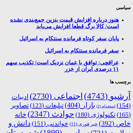
سیاسی
هنوز درباره افزایش قیمت بنزین جمع‌بندی نشده
است/ کالا برگ قطعا افزایش می‌یابد
پایان سفر کوتاه فرمانده سنتکام به اسرائیل
سفر فرمانده سنتکام به اسرائیل
عراقچی: توافق با عمان نزدیک است/ تکذیب سهم
۱۱ درصدی ایران از خزر
برچسب ها
آرشیو
(4743)
اجتماعی
(2730)
ادبیات
بازار
(404)
(154)
تبلیغات
(123)
تصاویر
استخدام
(2)
حوادث
(2347)
خانه
(165)
تکنولوژی
(180)
دانش و
خاص
(392)
خواندنی
(151)
خبر فوری
(11)
شهرستان
سیاسی
(1899)
سلامت
(721)