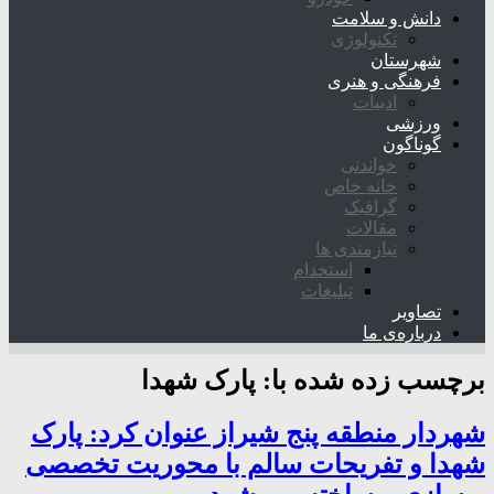
دانش و سلامت
تکنولوژی
شهرستان
فرهنگی و هنری
ادبیات
ورزشی
گوناگون
خواندنی
خانه خاص
گرافیک
مقالات
نیازمندی ها
استخدام
تبلیغات
تصاویر
درباره‌ی ما
برچسب زده شده با:
پارک شهدا
شهردار منطقه پنج شیراز عنوان کرد: پارک
شهدا و تفریحات سالم با محوریت تخصصی