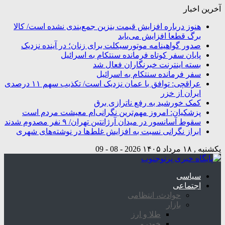
آخرین اخبار
هنوز درباره افزایش قیمت بنزین جمع‌بندی نشده است/ کالا
برگ قطعا افزایش می‌یابد
صدور گواهینامه موتورسیکلت برای زنان؛ در آینده نزدیک
پایان سفر کوتاه فرمانده سنتکام به اسرائیل
بسته اینترنت خبرنگاران فعال شد
سفر فرمانده سنتکام به اسرائیل
عراقچی: توافق با عمان نزدیک است/ تکذیب سهم ۱۱ درصدی
ایران از خزر
کمک خورشید به رفع ناترازی برق
پزشکیان: امروز مهم‌ترین نگرانی‌ام معیشت مردم است
سقوط آسانسور در میدان آرژانتین تهران/ ۹ نفر مصدوم شدند
ابراز نگرانی نسبت به افزایش غلط‌ها در نوشته‌های شهری
یکشنبه , ۱۸ مرداد ۱۴۰۵
2026 - 08 - 09
سیاسی
اجتماعی
حوادث، انتظامی
بازار
طلا و ارز
خودرو