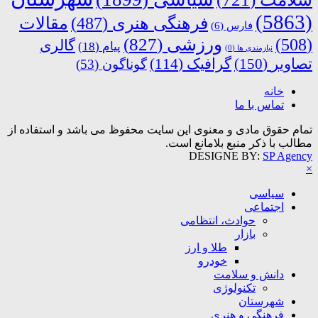
(5863)
فرهنگی هنری
(487)
مقالات
فارس
(6)
ورزشی
(827)
(508)
گالری
پیام
(18)
نیازمندی ها
(0)
تصاویر
(150)
گرافیک
(114)
گوناگون
(53)
خانه
تماس با ما
تمام حقوق مادی و معنوی این سایت محفوظ می باشد و استفاده از
مطالب با ذکر منبع بلامانع است.
DESIGNE BY:
SP Agency
×
سیاسی
اجتماعی
حوادث، انتظامی
بازار
طلا و ارز
خودرو
دانش و سلامت
تکنولوژی
شهرستان
فرهنگی و هنری