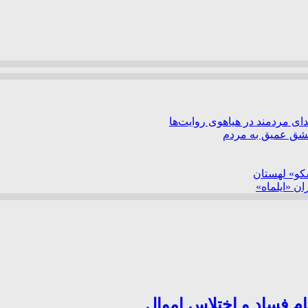
ی مردمند در هیاهوی روایت‌ها
عشق عمیق به مردم
سکو» لهستان
ن «ایلماه»
ام فساد و اختلاس اموال