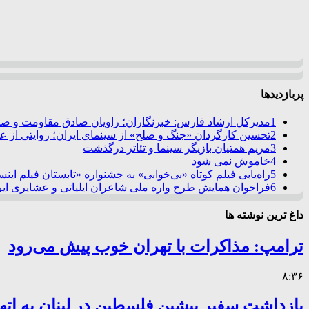
پربازدیدها
1
مدیرکل ارشاد فارس: خبرنگاران؛ راویان صادق مقاومت و صدا
2
تحسین کارگردان «جنگ و صلح» از سینمای ایران؛ روایتی از 
3
مریم همتیان بازیگر سینما و تئاتر درگذشت
4
خاموش نمی شود
5
راه‌یابی فیلم کوتاه «بی‌خوابی» به جشنواره «تابستان فیلم این
6
فراخوان همایش طرح واره ملی شاعران ایلیاتی و عشایری ایرا
داغ ترین نوشته ها
ترامپ: مذاکرات با تهران خوب پیش می‌رود
۸:۳۶
بازداشت سفیر پیشین فلسطین در لبنان به اته