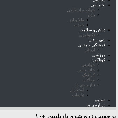
اجتماعی
حوادث، انتظامی
بازار
طلا و ارز
خودرو
دانش و سلامت
تکنولوژی
شهرستان
فرهنگی و هنری
ادبیات
ورزشی
گوناگون
خواندنی
خانه خاص
گرافیک
مقالات
نیازمندی ها
استخدام
تبلیغات
تصاویر
درباره‌ی ما
برچسب زده شده با:
پلیس +۱۰