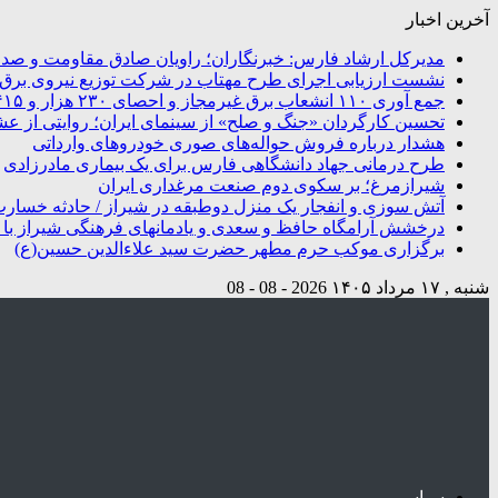
آخرین اخبار
مدیرکل ارشاد فارس: خبرنگاران؛ راویان صادق مقاومت و صدای
نشست ارزیابی اجرای طرح مهتاب در شرکت توزیع نیروی برق شی
جمع آوری ۱۱۰ انشعاب برق غیرمجاز و احصای ۲۳۰ هزار و ۴۱۵ کیلووات ساعت انرژی در شیراز
تحسین کارگردان «جنگ و صلح» از سینمای ایران؛ روایتی از ع
هشدار درباره فروش حواله‌های صوری خودروهای وارداتی
طرح درمانی جهاد دانشگاهی فارس برای یک بیماری مادرزادی
شیرازمرغ؛ بر سکوی دوم صنعت مرغداری ایران
آتش سوزی و انفجار یک منزل دوطبقه در شیراز / حادثه خسار
درخشش آرامگاه‌ حافظ و سعدی و یادمانهای فرهنگی شیراز با تو
برگزاری موکب حرم مطهر حضرت سید علاءالدین حسین(ع)
شنبه , ۱۷ مرداد ۱۴۰۵
2026 - 08 - 08
سیاسی