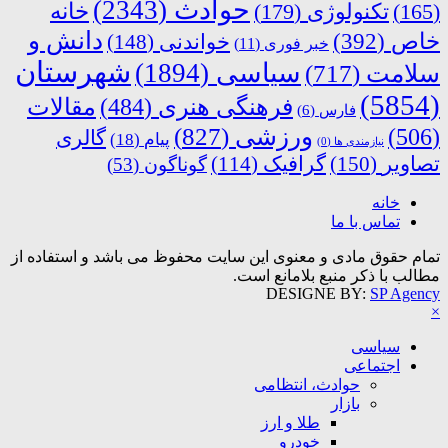
حوادث
(2343)
خانه
(165)
تکنولوژی
(179)
دانش و
خاص
(392)
خواندنی
(148)
خبر فوری
(11)
شهرستان
سیاسی
(1894)
سلامت
(717)
(5854)
فرهنگی هنری
(484)
مقالات
فارس
(6)
ورزشی
(827)
(506)
گالری
پیام
(18)
نیازمندی ها
(0)
تصاویر
(150)
گرافیک
(114)
گوناگون
(53)
خانه
تماس با ما
تمام حقوق مادی و معنوی این سایت محفوظ می باشد و استفاده از
مطالب با ذکر منبع بلامانع است.
DESIGNE BY:
SP Agency
×
سیاسی
اجتماعی
حوادث، انتظامی
بازار
طلا و ارز
خودرو