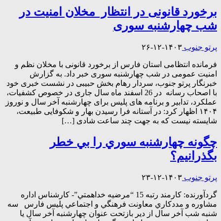
برخورد قانونی در انتظار مخلان امنیت در
شب چهارشنبه سوری
پرتو جنوب
۱۴۰۳-۱۲-۲۶
فرمانده انتظامی استان فارس از برخورد قانونی با مخلان نظم و
امنیت عمومی در شب چهارشنبه سوری خبر داد. به گزارش
خبرنگار پرتو جنوب، سردار رهام بخش حبیبی در نشست خبری خود
با اصحاب رسانه در 26 اسفند ماه سال جاری در خصوص کشفیات،
عملکرد، تدابیر و برنامه های پلیس برای چهارشنبه آخر سال و نوروز
۱۴۰۴ اظهار کرد: در آستانه فرا رسیدن بهار و شکوفایی طبیعت،
شایسته نیست که به جهت چند ساعت شادی […]
چگونه چهارشنبه سوري را بي خطر
بگذرانيم؟
پرتو جنوب
۱۴۰۳-۱۲-۲۳
گردآورنده: كارمند رتبه 15 “مرضيه خداهمتي”- كارشناس اداره
مشاوره و مددكاري معاونت فرهنگي و اجتماعي پليس فارس سه
شنبه شب آخر سال از دير بازتحت عنوان چهارشنبه آخر سال يا