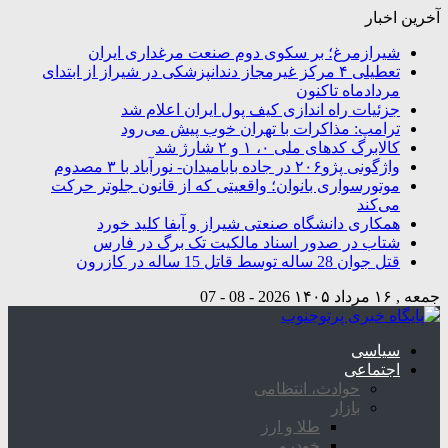
آخرین اخبار
شیرازمرغ؛ بر سکوی دوم صنعت مرغداری ایران
تعطیلی ۴ مرکز غیرمجاز دندانپزشکی در شیراز از ابتدای
مردادماه تاکنون
جزئیات راه اندازی کیف پول ایران اعلام شد
ترامپ: مذاکرات با تهران خوب پیش می‌رود
کالابرگ کدهای ملی ۰، ۱ و ۲ شارژ شد
واژگونی پژو۲۰۶ در جاده بابامیدان- نورآباد با ۳ مصدوم
موتورسواری بانوان؛ واقعیتی که از قانون جلوتر حرکت
می‌کند
همکاری دانشگاه صنعتی شیراز و آبفا کلید خورد
شتاب در صدور اسناد مالکیت تک برگ در فارس
قتل جوان 28 ساله توسط قاتل 15 ساله در کازرون
جمعه , ۱۶ مرداد ۱۴۰۵
2026 - 08 - 07
سیاسی
اجتماعی
حوادث، انتظامی
بازار
طلا و ارز
خودرو