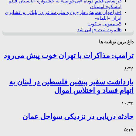
3
راه‌یابی فیلم کوتاه «بی‌خوابی» به جشنواره «تابستان فیلم
اینسکو» لهستان
4
فراخوان همایش طرح واره ملی شاعران ایلیاتی و عشایری
ایران «ایلماه»
5
سمفونی سکوت
6
الموت ثبت جهانی شد
داغ ترین نوشته ها
ترامپ: مذاکرات با تهران خوب پیش می‌رود
۸:۳۶
بازداشت سفیر پیشین فلسطین در لبنان به
اتهام فساد و اختلاس اموال
۱۰:۳۳
حادثه دریایی در نزدیکی سواحل عمان
۵:۱۷