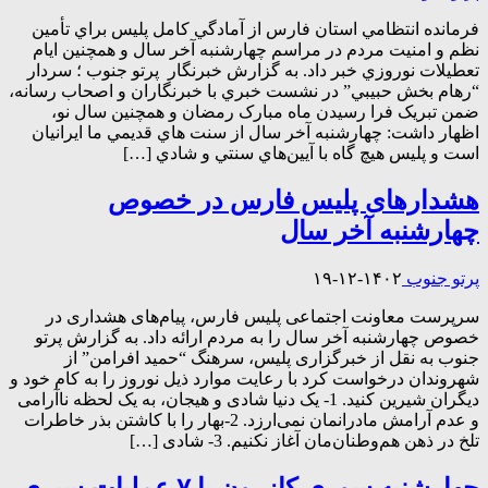
فرمانده انتظامي استان فارس از آمادگي کامل پليس براي تأمين
نظم و امنيت مردم در مراسم چهارشنبه آخر سال و همچنين ايام
تعطيلات نوروزي خبر داد. به گزارش خبرنگار پرتو جنوب ؛ سردار
“رهام بخش حبيبي” در نشست خبري با خبرنگاران و اصحاب رسانه،
ضمن تبريک فرا رسيدن ماه مبارک رمضان و همچنين سال نو،
اظهار داشت: چهارشنبه آخر سال از سنت هاي قديمي ما ايرانيان
است و پليس هيچ گاه با آيين‌هاي سنتي و شادي […]
هشدارهای پلیس فارس در خصوص
چهارشنبه آخر سال
پرتو جنوب
۱۴۰۲-۱۲-۱۹
سرپرست معاونت اجتماعی پلیس فارس، پیام‌های هشداری در
خصوص چهارشنبه آخر سال را به مردم ارائه داد. به گزارش پرتو
جنوب به نقل از خبرگزاری پلیس، سرهنگ “حمید افرامن” از
شهروندان درخواست کرد با رعایت موارد ذیل نوروز را به کام خود و
دیگران شیرین کنید. 1- یک دنیا شادی و هیجان، به یک لحظه‌ ناآرامی
و عدم آرامش مادرانمان نمی‌ارزد. 2-بهار را با کاشتن بذر خاطرات
تلخ در ذهن هم‌وطنان‌مان آغاز نکنیم. 3- شادی […]
چهارشنبه سوری کازرون با ۷ عملیات سپری