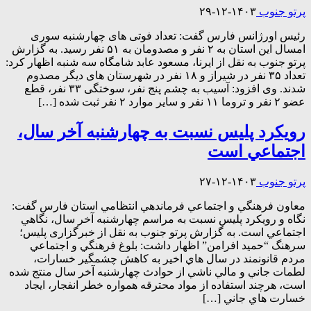
پرتو جنوب
۱۴۰۳-۱۲-۲۹
رئیس اورژانس فارس گفت: تعداد فوتی های چهارشنبه سوری
امسال این استان به ۲ نفر و مصدومان به ۵۱ نفر رسید. به گزارش
پرتو جنوب به نقل از ایرنا، مسعود عابد شامگاه سه شنبه اظهار کرد:
تعداد ۳۵ نفر در شیراز و ۱۸ نفر در شهرستان های دیگر مصدوم
شدند. وی افزود: آسیب به چشم پنج نفر، سوختگی ۳۳ نفر، قطع
عضو ۲ نفر و تروما ۱۱ نفر و سایر موارد ۲ نفر ثبت شده […]
رويکرد پليس نسبت به چهارشنبه آخر سال،
اجتماعي است
پرتو جنوب
۱۴۰۳-۱۲-۲۷
معاون فرهنگي و اجتماعي فرماندهي انتظامي استان فارس گفت:
نگاه و رويکرد پليس نسبت به مراسم چهارشنبه آخر سال، نگاهي
اجتماعي است. به گزارش پرتو جنوب به نقل از خبرگزاری پلیس؛
سرهنگ “حميد افرامن” اظهار داشت: بلوغ فرهنگي و اجتماعي
مردم قانونمند در سال هاي اخير به کاهش چشمگير خسارات،
لطمات جاني و مالي ناشي از حوادث چهارشنبه آخر سال منتج شده
است، هرچند استفاده از مواد محترقه همواره خطر انفجار، ايجاد
خسارت هاي جاني […]