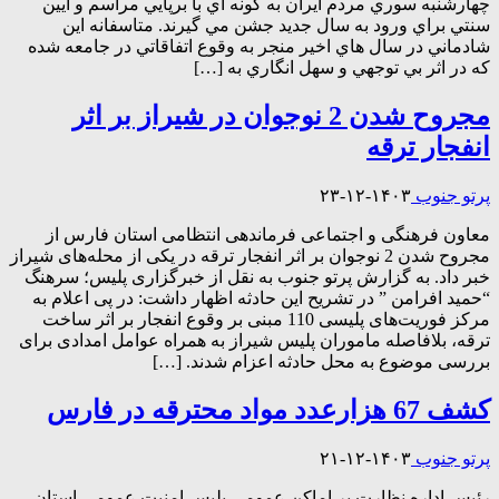
چهارشنبه سوري مردم ايران به گونه اي با برپايي مراسم و آيين
سنتي براي ورود به سال جديد جشن مي گيرند. متاسفانه اين
شادماني در سال هاي اخير منجر به وقوع اتفاقاتي در جامعه شده
كه در اثر بي توجهي و سهل انگاري به […]
مجروح شدن 2 نوجوان در شیراز بر اثر
انفجار ترقه
پرتو جنوب
۱۴۰۳-۱۲-۲۳
معاون فرهنگی و اجتماعی فرماندهی انتظامی استان فارس از
مجروح شدن 2 نوجوان بر اثر انفجار ترقه در یکی از محله‌های شیراز
خبر داد. به گزارش پرتو جنوب به نقل از خبرگزاری پلیس؛ سرهنگ
“حمید افرامن ” در تشریح این حادثه اظهار داشت: در پی اعلام به
مرکز فوریت‌های پلیسی 110 مبنی بر وقوع انفجار بر اثر ساخت
ترقه، بلافاصله ماموران پلیس شیراز به همراه عوامل امدادی برای
بررسی موضوع به محل حادثه اعزام شدند. […]
کشف 67 هزارعدد مواد محترقه در فارس
پرتو جنوب
۱۴۰۳-۱۲-۲۱
رئیس اداره نظارت بر اماکن عمومی پلیس امنیت عمومی استان