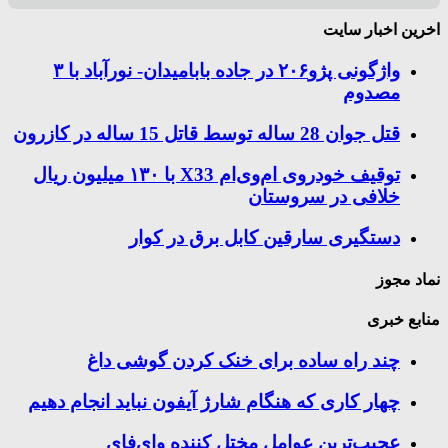
اخرین اخبار سایت
واژگونی پژو۲۰۶ در جاده بابامیدان- نورآباد با ۳
مصدوم
قتل جوان 28 ساله توسط قاتل 15 ساله در کازرون
توقیف خودروی ام‌وی‌ام X33 با ۱۳۰ میلیون ریال
خلافی در سروستان
دستگیری سارقین کابل برق در کوار
نماد مجوز
منابع خبری
چند راه‌ ساده برای خنک کردن گوشی داغ
چهار کاری که هنگام شارژ آیفون نباید انجام دهیم
عجیب‌ترین عوامل مختل کننده وای‌فای