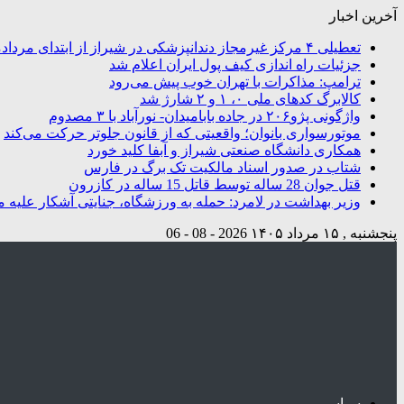
آخرین اخبار
تعطیلی ۴ مرکز غیرمجاز دندانپزشکی در شیراز از ابتدای مردادماه تاکنون
جزئیات راه اندازی کیف پول ایران اعلام شد
ترامپ: مذاکرات با تهران خوب پیش می‌رود
کالابرگ کدهای ملی ۰، ۱ و ۲ شارژ شد
واژگونی پژو۲۰۶ در جاده بابامیدان- نورآباد با ۳ مصدوم
موتورسواری بانوان؛ واقعیتی که از قانون جلوتر حرکت می‌کند
همکاری دانشگاه صنعتی شیراز و آبفا کلید خورد
شتاب در صدور اسناد مالکیت تک برگ در فارس
قتل جوان 28 ساله توسط قاتل 15 ساله در کازرون
وزیر بهداشت در لامرد: حمله به ورزشگاه، جنایتی آشکار علیه م
پنجشنبه , ۱۵ مرداد ۱۴۰۵
2026 - 08 - 06
سیاسی