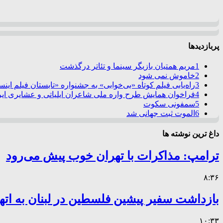
پربازدیدها
1
مریم همتیان بازیگر سینما و تئاتر درگذشت
2
خاموش نمی شود
3
راه‌یابی فیلم کوتاه «بی‌خوابی» به جشنواره «تابستان فیلم این
4
فراخوان همایش طرح واره ملی شاعران ایلیاتی و عشایری ایرا
5
سمفونی سکوت
6
الموت ثبت جهانی شد
داغ ترین نوشته ها
ترامپ: مذاکرات با تهران خوب پیش می‌رود
۸:۳۶
بازداشت سفیر پیشین فلسطین در لبنان به اته
۱۰:۳۳