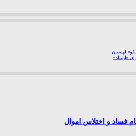
سکو» لهستان
ن «ایلماه»
ام فساد و اختلاس اموال