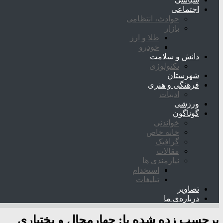
اجتماعی
حوادث، انتظامی
بازار
طلا و ارز
خودرو
دانش و سلامت
تکنولوژی
شهرستان
فرهنگی و هنری
ادبیات
ورزشی
گوناگون
خواندنی
خانه خاص
گرافیک
مقالات
نیازمندی ها
استخدام
تبلیغات
تصاویر
درباره‌ی ما
برچسب زده شده با:
چهارمحال و بختیاری