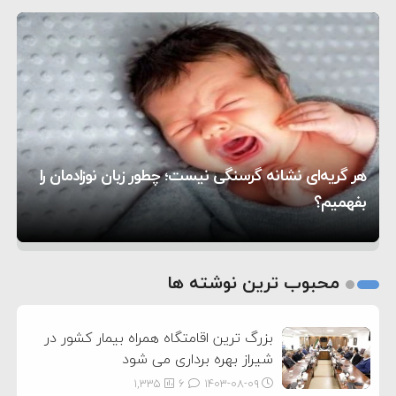
۵:۴۵
دیوانگی آمریکا داریم
ترامپ دستور حملات جدید علیه ایران را صادر کرد
۱۲:۵۹
سپاه: دو نفتکش متخلف مورد اصابت قرار گرفته و
۸:۵۷
متوقف شدند
ترامپ مدعی توافق تاریخی برای خلع سلاح کامل
۱۶:۱۹
حماس شد
اعتراض عراقچی به همتای بلغارستانی به دلیل کمک
۱۰:۱۵
به آمریکا در حملات به ایران
کشورهایی که به متجاوزان کمک می کنند پاسخ
هر گریه‌ای نشانه گرسنگی نیست؛ چطور زبان نوزادمان را
۶:۰۵
سختی خواهند گرفت
سنتکام پایان تجاوز جدید به ایران را اعلام کرد
بفهمیم؟
روی دیگر زندگی
تغذیه پدر می‌تواند بر سلامت نوزاد تأثیر بگذارد
1
2
محبوب ترین نوشته ها
3
بزرگ ترین اقامتگاه همراه بیمار کشور در
شیراز بهره برداری می شود
1,335
6
۱۴۰۳-۰۸-۰۹