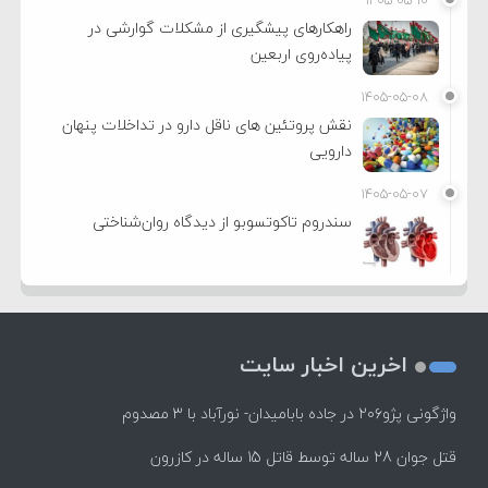
راهکارهای پیشگیری از مشکلات گوارشی در
پیاده‌روی اربعین
۱۴۰۵-۰۵-۰۸
نقش پروتئین های ناقل دارو در تداخلات پنهان
دارویی
۱۴۰۵-۰۵-۰۷
سندروم تاکوتسوبو از دیدگاه روان‌شناختی
اخرین اخبار سایت
واژگونی پژو۲۰۶ در جاده بابامیدان- نورآباد با ۳ مصدوم
قتل جوان 28 ساله توسط قاتل 15 ساله در کازرون