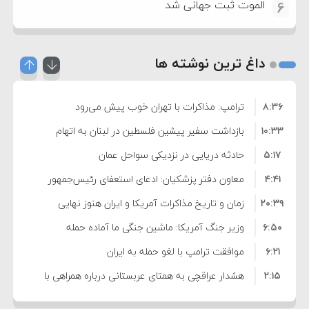
الموت ثبت جهانی شد
6
داغ ترین نوشته ها
۸:۳۶
ترامپ: مذاکرات با تهران خوب پیش می‌رود
۱۰:۳۳
بازداشت سفیر پیشین فلسطین در لبنان به اتهام
۵:۱۷
فساد و اختلاس اموال
حادثه دریایی در نزدیکی سواحل عمان
۴:۴۱
معاون دفتر پزشکیان: ادعای استعفای رئیس‌جمهور
۲۰:۳۹
واهی و کذب محض است
زمان و تاریخ مذاکرات آمریکا و ایران هنوز نهایی
۶:۵۰
نشده است
وزیر جنگ آمریکا: ماشین جنگی ما آماده حمله
۶:۲۱
نظامی علیه ایران است
موافقت ترامپ با لغو حمله به ایران
۲:۱۵
هشدار عراقچی به همتای عربستانی درباره همراهی با
۷:۱۰
آمریکا
مقام ارشد امنیتی: برنامه گسترده‌ای برای پاسخ به