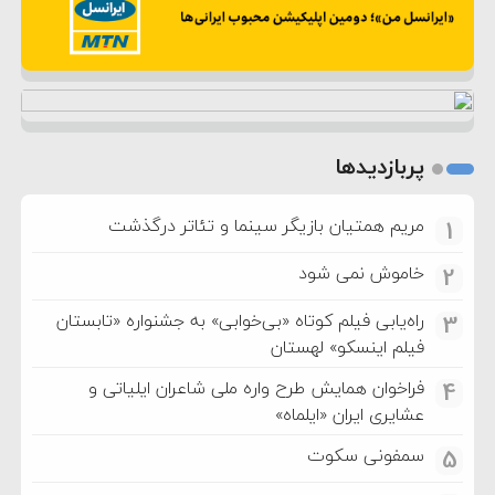
پربازدیدها
مریم همتیان بازیگر سینما و تئاتر درگذشت
1
خاموش نمی شود
2
راه‌یابی فیلم کوتاه «بی‌خوابی» به جشنواره «تابستان
3
فیلم اینسکو» لهستان
فراخوان همایش طرح واره ملی شاعران ایلیاتی و
4
عشایری ایران «ایلماه»
سمفونی سکوت
5