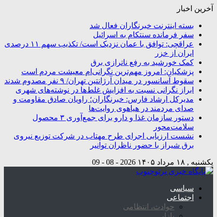
آخرین اخبار
بسته اینترنت خبرنگاران فعال شد
سفر فرمانده سنتکام به اسرائیل
عراقچی: توافق با عمان نزدیک است/ تکذیب سهم ۱۱ درصدی
ایران از خزر
کمک خورشید به رفع ناترازی برق
پزشکیان: امروز مهم‌ترین نگرانی‌ام معیشت مردم است
سقوط آسانسور در میدان آرژانتین تهران/ ۹ نفر مصدوم شدند
ابراز نگرانی نسبت به افزایش غلط‌ها در نوشته‌های شهری
مدیرکل ارشاد فارس: خبرنگاران؛ راویان صادق مقاومت و
صدای مردمند در هیاهوی روایت‌ها
دستور سازمان غذا و دارو برای جمع‌آوری ۳ محصول
سلامت‌محور
نشست ارزیابی اجرای طرح مهتاب در شرکت توزیع نیروی
برق شیراز با حضور ناظران توانیر
یکشنبه , ۱۸ مرداد ۱۴۰۵
2026 - 08 - 09
سیاسی
اجتماعی
حوادث، انتظامی
بازار