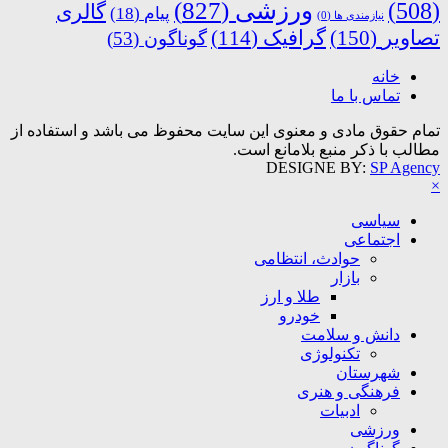
ورزشی
(827)
(508)
گالری
پیام
(18)
نیازمندی ها
(0)
تصاویر
(150)
گرافیک
(114)
گوناگون
(53)
خانه
تماس با ما
تمام حقوق مادی و معنوی این سایت محفوظ می باشد و استفاده از
مطالب با ذکر منبع بلامانع است.
DESIGNE BY:
SP Agency
×
سیاسی
اجتماعی
حوادث، انتظامی
بازار
طلا و ارز
خودرو
دانش و سلامت
تکنولوژی
شهرستان
فرهنگی و هنری
ادبیات
ورزشی