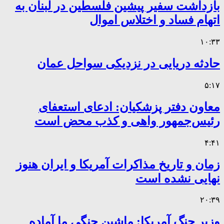
بازداشت سفیر پیشین فلسطین در لبنان به
اتهام فساد و اختلاس اموال
۱۰:۳۳
حادثه دریایی در نزدیکی سواحل عمان
۵:۱۷
معاون دفتر پزشکیان: ادعای استعفای
رئیس‌جمهور واهی و کذب محض است
۴:۴۱
زمان و تاریخ مذاکرات آمریکا و ایران هنوز
نهایی نشده است
۲۰:۳۹
وزیر جنگ آمریکا: ماشین جنگی ما آماده