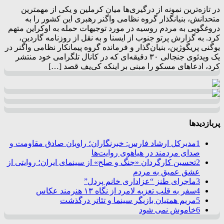
در تازه‌ترین نمونه از درگیری‌ها میان کرملین و یکی از مهمترین
متحدانش، بنیانگذار گروه نظامی واگنر رهبری این کشور را به
دروغگویی به مردم روسیه در مورد توجیهات حمله به اوکراین متهم
کرد. به گزارش پرتو جنوب از ایسنا و به نقل از روزنامه گاردین،
یوگنی پریگوژین، بنیان‌گذار و فرمانده گروه پیمانکار نظامی واگنر در
یک ویدئوی جنجالی ۳۰ دقیقه‌ای که در کانال تلگرامی خود منتشر
کرد، ادعاهای مسکو را مبنی بر اینکه کی‌یف قصد […]
پربازدیدها
1
مدیرکل ارشاد فارس: خبرنگاران؛ راویان صادق مقاومت و
صدای مردمند در هیاهوی روایت‌ها
2
تحسین کارگردان «جنگ و صلح» از سینمای ایران؛ روایتی از
عشق عمیق به مردم
3
ماجرای طنز “عزاداری خانم پردل”
4
سفر به قلب تعزیه لامرد از نگاه ۱۳ هنرمند عکاس
5
مریم همتیان بازیگر سینما و تئاتر درگذشت
6
خاموش نمی شود