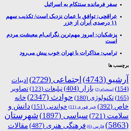
سفر فرمانده سنتکام به اسرائیل
عراقچی: توافق با عمان نزدیک است/ تکذیب سهم
۱۱ درصدی ایران از خزر
پزشکیان: امروز مهم‌ترین نگرانی‌ام معیشت مردم
است
ترامپ: مذاکرات با تهران خوب پیش می‌رود
برچسب ها
آرشیو
(4743)
اجتماعی
(2729)
ادبیات
بازار
(404)
(154)
تبلیغات
(123)
تصاویر
استخدام
(2)
حوادث
(2347)
خانه
(165)
تکنولوژی
(180)
دانش و
خاص
(392)
خواندنی
(151)
خبر فوری
(11)
شهرستان
سیاسی
(1897)
سلامت
(721)
(5863)
فرهنگی هنری
(487)
مقالات
فارس
(6)