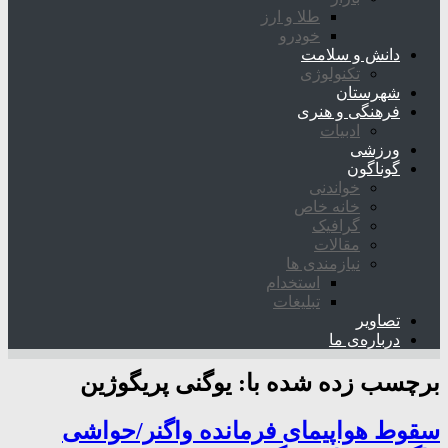
طلا و ارز
خودرو
دانش و سلامت
تکنولوژی
شهرستان
فرهنگی و هنری
ادبیات
ورزشی
گوناگون
خواندنی
خانه خاص
گرافیک
مقالات
نیازمندی ها
استخدام
تبلیغات
تصاویر
درباره‌ی ما
برچسب زده شده با:
یوگنی پریگوژین
سقوط هواپیمای فرمانده واگنر/حواشی