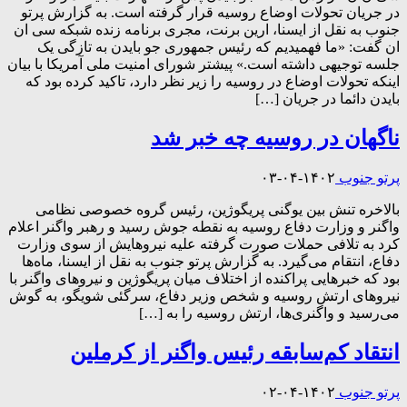
در جریان تحولات اوضاع روسیه قرار گرفته است. به گزارش پرتو
جنوب به نقل از ایسنا، ارین برنت، مجری برنامه زنده شبکه سی ان
ان گفت: «ما فهمیدیم که رئیس جمهوری جو بایدن به تازگی یک
جلسه توجیهی داشته است.» پیشتر شورای امنیت ملی آمریکا با بیان
اینکه تحولات اوضاع در روسیه را زیر نظر دارد، تاکید کرده بود که
بایدن دائما در جریان […]
ناگهان در روسیه چه خبر شد
پرتو جنوب
۱۴۰۲-۰۴-۰۳
بالاخره تنش بین یوگنی پریگوژین، رئیس گروه خصوصی نظامی
واگنر و وزارت دفاع روسیه به نقطه جوش رسید و رهبر واگنر اعلام
کرد به تلافی حملات صورت گرفته علیه نیروهایش از سوی وزارت
دفاع، انتقام می‌گیرد. به گزارش پرتو جنوب به نقل از ایسنا، ماه‌ها
بود که خبرهایی پراکنده از اختلاف میان پریگوژین و نیروهای واگنر با
نیروهای ارتش روسیه و شخص وزیر دفاع، سرگئی شویگو، به گوش
می‌رسید و واگنری‌ها، ارتش روسیه را به […]
انتقاد کم‌سابقه رئیس واگنر از کرملین
پرتو جنوب
۱۴۰۲-۰۴-۰۲