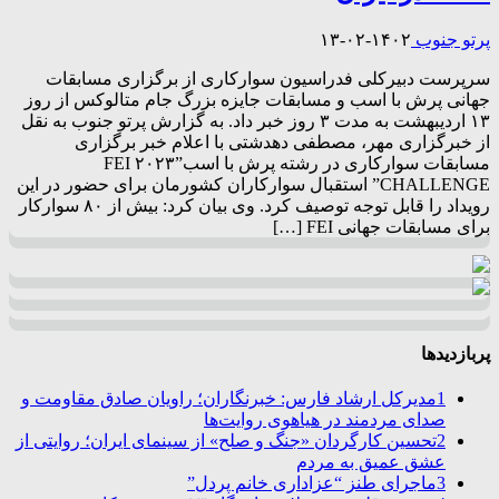
پرتو جنوب
۱۴۰۲-۰۲-۱۳
سرپرست دبیرکلی فدراسیون سوارکاری از برگزاری مسابقات
جهانی پرش با اسب و مسابقات جایزه بزرگ جام متالوکس از روز
۱۳ اردیبهشت به مدت ۳ روز خبر داد. به گزارش پرتو جنوب به نقل
از خبرگزاری مهر، مصطفی دهدشتی با اعلام خبر برگزاری
مسابقات سوارکاری در رشته پرش با اسب”۲۰۲۳ FEI
CHALLENGE” استقبال سوارکاران کشورمان برای حضور در این
رویداد را قابل توجه توصیف کرد. وی بیان کرد: بیش از ۸۰ سوارکار
برای مسابقات جهانی FEI […]
پربازدیدها
1
مدیرکل ارشاد فارس: خبرنگاران؛ راویان صادق مقاومت و
صدای مردمند در هیاهوی روایت‌ها
2
تحسین کارگردان «جنگ و صلح» از سینمای ایران؛ روایتی از
عشق عمیق به مردم
3
ماجرای طنز “عزاداری خانم پردل”