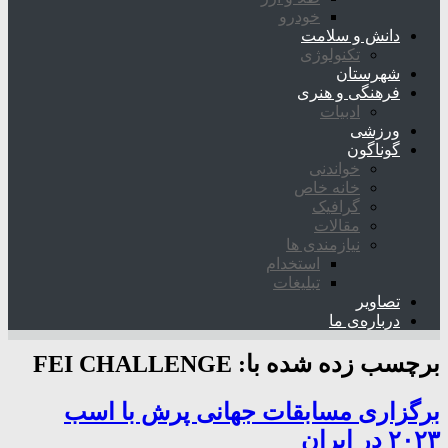
خودرو
دانش و سلامت
تکنولوژی
شهرستان
فرهنگی و هنری
ادبیات
ورزشی
گوناگون
خواندنی
خانه خاص
گرافیک
مقالات
نیازمندی ها
استخدام
تبلیغات
تصاویر
درباره‌ی ما
برچسب زده شده با:
FEI CHALLENGE
برگزاری مسابقات جهانی پرش با اسب
۲۰۲۳ در ایران