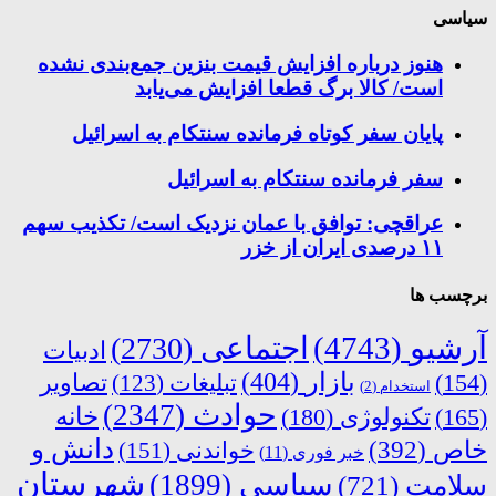
سیاسی
هنوز درباره افزایش قیمت بنزین جمع‌بندی نشده
است/ کالا برگ قطعا افزایش می‌یابد
پایان سفر کوتاه فرمانده سنتکام به اسرائیل
سفر فرمانده سنتکام به اسرائیل
عراقچی: توافق با عمان نزدیک است/ تکذیب سهم
۱۱ درصدی ایران از خزر
برچسب ها
آرشیو
(4743)
اجتماعی
(2730)
ادبیات
بازار
(404)
(154)
تبلیغات
(123)
تصاویر
استخدام
(2)
حوادث
(2347)
خانه
(165)
تکنولوژی
(180)
دانش و
خاص
(392)
خواندنی
(151)
خبر فوری
(11)
شهرستان
سیاسی
(1899)
سلامت
(721)