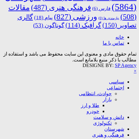
(5864)
فرهنگی هنری
(487)
مقالات
فارس
(6)
ورزشی
(827)
(508)
گالری
پیام
(18)
نیازمندی ها
(0)
تصاویر
(150)
گرافیک
(114)
گوناگون
(53)
خانه
تماس با ما
تمام حقوق مادی و معنوی این سایت محفوظ می باشد و استفاده از
مطالب با ذکر منبع بلامانع است.
DESIGNE BY:
SP Agency
×
سیاسی
اجتماعی
حوادث، انتظامی
بازار
طلا و ارز
خودرو
دانش و سلامت
تکنولوژی
شهرستان
فرهنگی و هنری