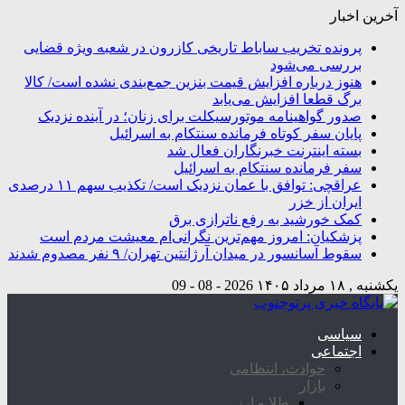
آخرین اخبار
پرونده تخریب ساباط تاریخی کازرون در شعبه ویژه قضایی
بررسی می‌شود
هنوز درباره افزایش قیمت بنزین جمع‌بندی نشده است/ کالا
برگ قطعا افزایش می‌یابد
صدور گواهینامه موتورسیکلت برای زنان؛ در آینده نزدیک
پایان سفر کوتاه فرمانده سنتکام به اسرائیل
بسته اینترنت خبرنگاران فعال شد
سفر فرمانده سنتکام به اسرائیل
عراقچی: توافق با عمان نزدیک است/ تکذیب سهم ۱۱ درصدی
ایران از خزر
کمک خورشید به رفع ناترازی برق
پزشکیان: امروز مهم‌ترین نگرانی‌ام معیشت مردم است
سقوط آسانسور در میدان آرژانتین تهران/ ۹ نفر مصدوم شدند
یکشنبه , ۱۸ مرداد ۱۴۰۵
2026 - 08 - 09
سیاسی
اجتماعی
حوادث، انتظامی
بازار
طلا و ارز