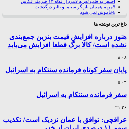
4
سفر به قلب تعزیه لامرد از نگاه ۱۳ هنرمند عکاس
5
مریم همتیان بازیگر سینما و تئاتر درگذشت
6
خاموش نمی شود
داغ ترین نوشته ها
هنوز درباره افزایش قیمت بنزین جمع‌بندی
نشده است/ کالا برگ قطعا افزایش می‌یابد
۸:۰۸
پایان سفر کوتاه فرمانده سنتکام به اسرائیل
۵:۰۴
سفر فرمانده سنتکام به اسرائیل
۲۱:۳۶
عراقچی: توافق با عمان نزدیک است/ تکذیب
سهم ۱۱ درصدی ایران از خزر