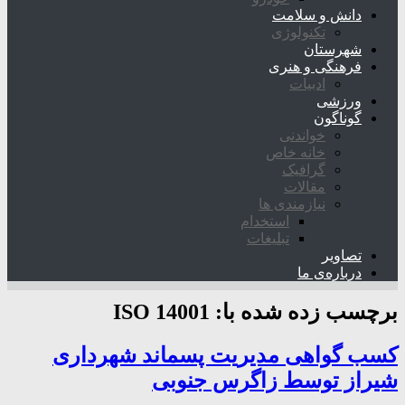
دانش و سلامت
تکنولوژی
شهرستان
فرهنگی و هنری
ادبیات
ورزشی
گوناگون
خواندنی
خانه خاص
گرافیک
مقالات
نیازمندی ها
استخدام
تبلیغات
تصاویر
درباره‌ی ما
برچسب زده شده با:
ISO 14001
کسب گواهی مدیریت پسماند شهرداری
شیراز توسط زاگرس جنوبی