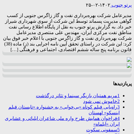
پرتو جنوب
۱۴۰۲-۰۲-۲۵
مدیرعامل شرکت بهره‌برداری نفت و گاز زاگرس جنوبی از کسب
گواهی مدیریت پسماند توسط این شرکت از سوی شهرداری شیراز
خبر داد. به گزارش پرتو جنوب به نقل از پایگاه اطلاع رسانی نفت
مناطق نفت مرکزی ایران، مهندس علی منتصری مدیرعامل
شرکت بهره‌برداری نفت و گاز زاگرس جنوبی با اعلام خبر فوق بیان
کرد: این شرکت در راستای تحقق آیین نامه اجرایی بند (ز) ماده (38)
قانون برنامه پنج ساله ششم اقتصادی، اجتماعی و فرهنگی […]
پربازدیدها
1
مریم همتیان بازیگر سینما و تئاتر درگذشت
2
خاموش نمی شود
3
راه‌یابی فیلم کوتاه «بی‌خوابی» به جشنواره «تابستان فیلم
اینسکو» لهستان
4
فراخوان همایش طرح واره ملی شاعران ایلیاتی و عشایری
ایران «ایلماه»
5
سمفونی سکوت