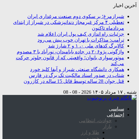
آخرین اخبار
شیرازمرغ؛ بر سکوی دوم صنعت مرغداری ایران
تعطیلی ۴ مرکز غیرمجاز دندانپزشکی در شیراز از ابتدای
مردادماه تاکنون
جزئیات راه اندازی کیف پول ایران اعلام شد
ترامپ: مذاکرات با تهران خوب پیش می‌رود
کالابرگ کدهای ملی ۰، ۱ و ۲ شارژ شد
واژگونی پژو۲۰۶ در جاده بابامیدان- نورآباد با ۳ مصدوم
موتورسواری بانوان؛ واقعیتی که از قانون جلوتر حرکت
می‌کند
همکاری دانشگاه صنعتی شیراز و آبفا کلید خورد
شتاب در صدور اسناد مالکیت تک برگ در فارس
قتل جوان 28 ساله توسط قاتل 15 ساله در کازرون
شنبه , ۱۷ مرداد ۱۴۰۵
2026 - 08 - 08
سیاسی
اجتماعی
حوادث، انتظامی
بازار
طلا و ارز
خودرو