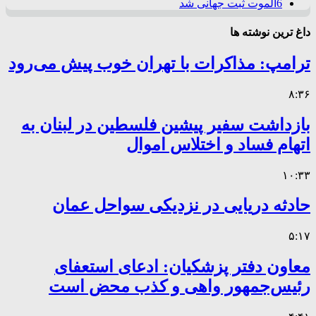
6
الموت ثبت جهانی شد
داغ ترین نوشته ها
ترامپ: مذاکرات با تهران خوب پیش می‌رود
۸:۳۶
بازداشت سفیر پیشین فلسطین در لبنان به
اتهام فساد و اختلاس اموال
۱۰:۳۳
حادثه دریایی در نزدیکی سواحل عمان
۵:۱۷
معاون دفتر پزشکیان: ادعای استعفای
رئیس‌جمهور واهی و کذب محض است