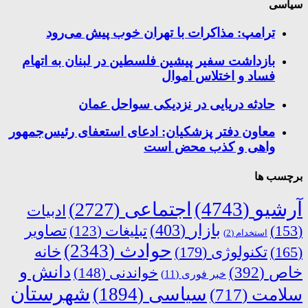
سیاسی
ترامپ: مذاکرات با تهران خوب پیش می‌رود
بازداشت سفیر پیشین فلسطین در لبنان به اتهام
فساد و اختلاس اموال
حادثه دریایی در نزدیکی سواحل عمان
معاون دفتر پزشکیان: ادعای استعفای رئیس‌جمهور
واهی و کذب محض است
برچسب ها
آرشیو
(4743)
اجتماعی
(2727)
ادبیات
بازار
(403)
(153)
تبلیغات
(123)
تصاویر
استخدام
(2)
حوادث
(2343)
خانه
(165)
تکنولوژی
(179)
دانش و
خاص
(392)
خواندنی
(148)
خبر فوری
(11)
شهرستان
سیاسی
(1894)
سلامت
(717)