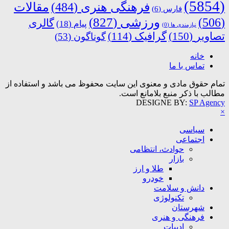
(5854)
فرهنگی هنری
(484)
مقالات
فارس
(6)
ورزشی
(827)
(506)
گالری
پیام
(18)
نیازمندی ها
(0)
تصاویر
(150)
گرافیک
(114)
گوناگون
(53)
خانه
تماس با ما
تمام حقوق مادی و معنوی این سایت محفوظ می باشد و استفاده از
مطالب با ذکر منبع بلامانع است.
DESIGNE BY:
SP Agency
×
سیاسی
اجتماعی
حوادث، انتظامی
بازار
طلا و ارز
خودرو
دانش و سلامت
تکنولوژی
شهرستان
فرهنگی و هنری
ادبیات