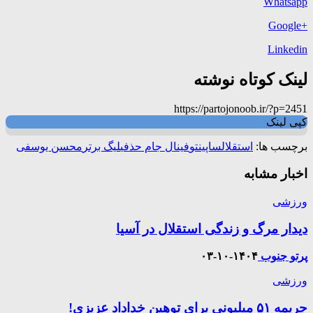
Whatsapp
+Google
Linkedin
لینک کوتاه نوشته
https://partojonoob.ir/?p=2451
کپی لینک
برچسب ها:
استقلال
ساپینتو
فینال جام حذفی
لیگ برتر
محسن یوسفی
اخبار مشابه
ورزشی
دیدار مرگ و زندگی استقلال در آسیا
پرتو جنوب
۱۴۰۴-۱۰-۰۳
ورزشی
جریمه ۵۱ میلیونی برای توهین خداداد عزیزی!