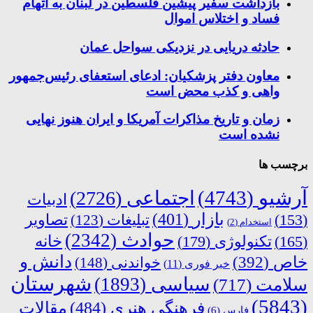
بازداشت سفیر پیشین فلسطین در لبنان به اتهام
فساد و اختلاس اموال
حادثه دریایی در نزدیکی سواحل عمان
معاون دفتر پزشکیان: ادعای استعفای رئیس‌جمهور
واهی و کذب محض است
زمان و تاریخ مذاکرات آمریکا و ایران هنوز نهایی
نشده است
برچسب ها
آرشیو
(4743)
اجتماعی
(2726)
ادبیات
بازار
(401)
(153)
تبلیغات
(123)
تصاویر
استخدام
(2)
حوادث
(2342)
خانه
(165)
تکنولوژی
(179)
دانش و
خاص
(392)
خواندنی
(148)
خبر فوری
(11)
شهرستان
سیاسی
(1893)
سلامت
(717)
(5843)
فرهنگی هنری
(484)
مقالات
فارس
(6)