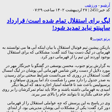
آرشیو
-
ورزشی
کد خبر:2451 | ۲۷ اردیبهشت ۱۴۰۲ ساعت ۰۷:۲۹
لیگ برای استقلال تمام شده است/ قرارداد
ساپینتو نباید تمدید شود!
پرتو جنوب
0
بازیکن پیشین تیم فوتبال استقلال با بیان اینکه آبی ها می توانستند به
قهرمانی در لیگ دست پیدا کنند گفت: مشکلاتی که برای استقلال
بوجود آوردند این تیم را از قهرمانی دور کرد.
به گزارش پرتو جنوب، محسن یوسفی در گفتگو با خبرنگار مهر در
مورد دلایل از دست رفتن شانس قهرمانی آبی پوشان در لیگ امسال
گفت: استقلال در روزی که می‌دانست شرایط سختی برای رسیدن
به صدر جدول را دارد مس را شکست داد اما پیروزی سپاهان و
پرسپولیس باعث شد تا فاصله امتیاز اجازه ندهد که آبی‌ها دیگر
امیدی به قهرمانی داشته باشند و حالا باید تمام تمرکزشان را بر روی
جام حذفی بگذارند تا بتوانند جام را بالای سر ببرند.
وی در پاسخ به این پرسش که چه عواملی استقلال را از قهرمانی
دور کرد گفت: یکی از مشکلات آبی پوشان مدیریتی بود. از ابتدای