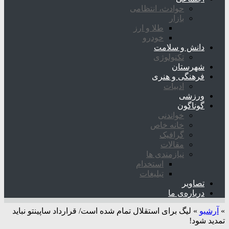
حوادث، انتظامی
بازار
طلا و ارز
خودرو
دانش و سلامت
تکنولوژی
شهرستان
فرهنگی و هنری
ادبیات
ورزشی
گوناگون
خواندنی
خانه خاص
گرافیک
مقالات
نیازمندی ها
استخدام
تبلیغات
تصاویر
درباره‌ی ما
»
آرشیو
»
لیگ برای استقلال تمام شده است/ قرارداد ساپینتو نباید
تمدید شود!