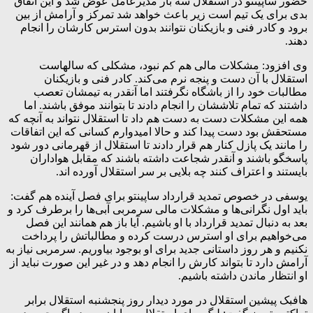
حضور ساپینتو در استقلال سه بار مدیرعامل عوض شد و این اتفاق
بدی برای یک تیم است زیر باعث خواهد شد تمرکز و آرامش از بین
برود و کادر فنی و بازیکنان نتوانند بدون استرس کارشان را انجام
دهند.
وی افزود: مشکلات مالی هم کم نبود، مشکلی که سالهاست
استقلال با آن دست و پنجه نرم می‌کند. کادر فنی و بازیکنان
مطالبات خود را از باشگاه نگرفتند اما آنقدر به تیمشان تعصب
داشتند که تمام تلاششان را انجام دادند تا بتوانند موفق باشند. اما
همه این مشکلات دست به دست هم داد تا استقلال نتواند به آنچه که
مستحقش بود دست پیدا کند و حالا امیدوارم کسانی که این اتفاقات
را مانند یک پازل کنار هم قرار دادند تا استقلال از قهرمانی دور شود
پاسخگو باشند و آنقدر شجاعت داشته باشند که مقابل هواداران
بایستند و اعتراف کنند چه بلایی بر سر استقلال آورده اند.
یوسفی در خصوص تمدید قرارداد ساپینتو برای فصل آینده هم گفت:
باید اول نگرانی‌ها و مشکلات مالی سرمربی آبی‌ها را برطرف کرد و
بعد به دنبال تمدید قرارداد با او باشیم. آیا باز هم همانند این فصل
می‌خواهیم برای او استرس درست کرده و مطالباتش را پرداخت
نکنیم و هر روز داستانی جدید برای او بوجود بیاوریم. سرمربی نیاز به
آرامش دارد تا بتواند کارش را انجام دهد و در غیر این صورت نباید از
او انتظار ماندن داشته باشیم.
هافبک پیشین استقلال در مورد دیدار روز پنجشنبه استقلال برابر