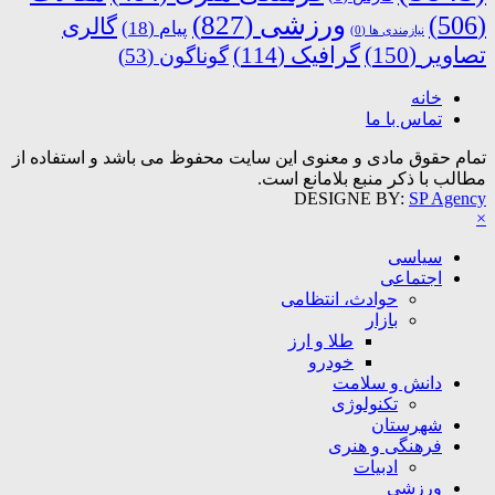
ورزشی
(827)
(506)
گالری
پیام
(18)
نیازمندی ها
(0)
تصاویر
(150)
گرافیک
(114)
گوناگون
(53)
خانه
تماس با ما
تمام حقوق مادی و معنوی این سایت محفوظ می باشد و استفاده از
مطالب با ذکر منبع بلامانع است.
DESIGNE BY:
SP Agency
×
سیاسی
اجتماعی
حوادث، انتظامی
بازار
طلا و ارز
خودرو
دانش و سلامت
تکنولوژی
شهرستان
فرهنگی و هنری
ادبیات
ورزشی