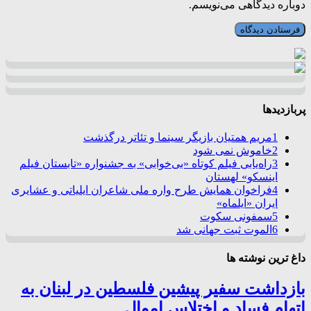
دوباره دیدگاهی می‌نویسم.
پربازدیدها
1
مریم همتیان بازیگر سینما و تئاتر درگذشت
2
خاموش نمی شود
3
راه‌یابی فیلم کوتاه «بی‌خوابی» به جشنواره «تابستان فیلم
اینسکو» لهستان
4
فراخوان همایش طرح واره ملی شاعران ایلیاتی و عشایری
ایران «ایلماه»
5
سمفونی سکوت
6
الموت ثبت جهانی شد
داغ ترین نوشته ها
بازداشت سفیر پیشین فلسطین در لبنان به
اتهام فساد و اختلاس اموال