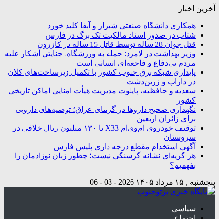
آخرین اخبار
همکاری دانشگاه صنعتی شیراز و آبفا کلید خورد
شتاب در صدور اسناد مالکیت تک برگ در فارس
قتل جوان 28 ساله توسط قاتل 15 ساله در کازرون
وزیر بهداشت در لامرد: حمله به ورزشگاه، جنایتی آشکار علیه
مردم بی‌دفاع و فاجعه‌ای انسانی است
پایداری شبکه برق جنوب کشور با تکمیل زیرساخت‌های کلان
در داراب و زرین‌دشت
سعدیه و حافظیه، پایلوت مدیریت هیأت امنایی اماکن تاریخی
کشور
نگهداری صحیح داروها در گرمای عراق؛ توصیه‌های دارویی
برای زائران اربعین
توقیف خودروی ام‌وی‌ام X33 با ۱۳۰ میلیون ریال خلافی در
سروستان
آگهی استخدام مقطع درجه داری پلیس فارس
هر گریه‌ای نشانه گرسنگی نیست؛ چطور زبان نوزادمان را
بفهمیم؟
پنجشنبه , ۱۵ مرداد ۱۴۰۵
2026 - 08 - 06
سیاسی
اجتماعی