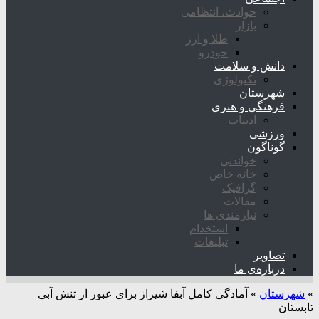
حوادث، انتظامی
بازار
طلا و ارز
خودرو
دانش و سلامت
تکنولوژی
شهرستان
فرهنگی و هنری
ادبیات
ورزشی
گوناگون
خواندنی
خانه خاص
گرافیک
مقالات
نیازمندی ها
استخدام
تبلیغات
تصاویر
درباره‌ی ما
»
شهرستان
»
آمادگی کامل آبفا شیراز برای عبور از تنش آبی
تابستان