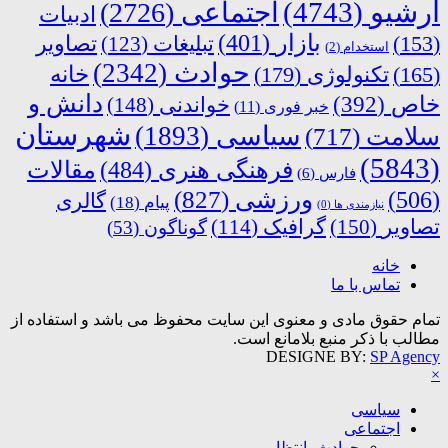
آرشیو
(4743)
اجتماعی
(2726)
ادبیات
بازار
(401)
(153)
تبلیغات
(123)
تصاویر
استخدام
(2)
حوادث
(2342)
خانه
(165)
تکنولوژی
(179)
دانش و
خاص
(392)
خواندنی
(148)
خبر فوری
(11)
شهرستان
سیاسی
(1893)
سلامت
(717)
(5843)
فرهنگی هنری
(484)
مقالات
فارس
(6)
ورزشی
(827)
(506)
گالری
پیام
(18)
نیازمندی ها
(0)
تصاویر
(150)
گرافیک
(114)
گوناگون
(53)
خانه
تماس با ما
تمام حقوق مادی و معنوی این سایت محفوظ می باشد و استفاده از
مطالب با ذکر منبع بلامانع است.
DESIGNE BY:
SP Agency
×
سیاسی
اجتماعی
حوادث، انتظامی