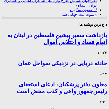
4
فراخوان همایش طرح واره ملی شاعران ایلیاتی و عشایری
ایران «ایلماه»
5
سمفونی سکوت
6
الموت ثبت جهانی شد
داغ ترین نوشته ها
بازداشت سفیر پیشین فلسطین در لبنان به
اتهام فساد و اختلاس اموال
۱۰:۳۳
حادثه دریایی در نزدیکی سواحل عمان
۵:۱۷
معاون دفتر پزشکیان: ادعای استعفای
رئیس‌جمهور واهی و کذب محض است
۴:۴۱