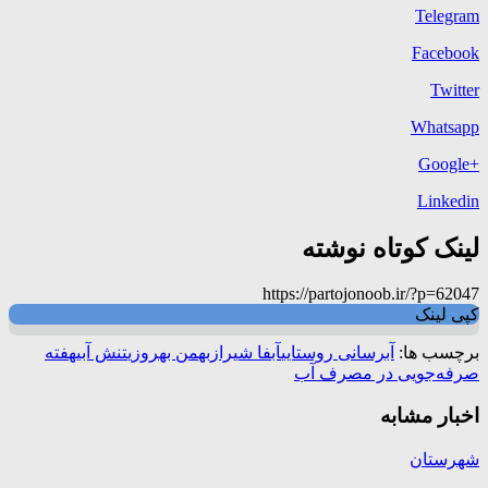
Telegram
Facebook
Twitter
Whatsapp
+Google
Linkedin
لینک کوتاه نوشته
https://partojonoob.ir/?p=62047
کپی لینک
برچسب ها:
آبرسانی روستایی
آبفا شیراز
بهمن بهروزی
تنش آبی
هفته
صرفه‌جویی در مصرف آب
اخبار مشابه
شهرستان