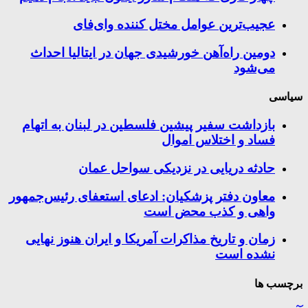
عجیب‌ترین عوامل مختل کننده وای‌فای
دومین راه‌آهن خورشیدی جهان در ایتالیا احداث
می‌شود
سیاسی
بازداشت سفیر پیشین فلسطین در لبنان به اتهام
فساد و اختلاس اموال
حادثه دریایی در نزدیکی سواحل عمان
معاون دفتر پزشکیان: ادعای استعفای رئیس‌جمهور
واهی و کذب محض است
زمان و تاریخ مذاکرات آمریکا و ایران هنوز نهایی
نشده است
برچسب ها