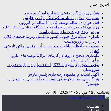
آخرین اخبار
همکاری دانشگاه صنعتی شیراز و آبفا کلید خورد
شتاب در صدور اسناد مالکیت تک برگ در فارس
قتل جوان 28 ساله توسط قاتل 15 ساله در کازرون
وزیر بهداشت در لامرد: حمله به ورزشگاه، جنایتی آشکار علیه
مردم بی‌دفاع و فاجعه‌ای انسانی است
پایداری شبکه برق جنوب کشور با تکمیل زیرساخت‌های کلان
در داراب و زرین‌دشت
سعدیه و حافظیه، پایلوت مدیریت هیأت امنایی اماکن تاریخی
کشور
نگهداری صحیح داروها در گرمای عراق؛ توصیه‌های دارویی
برای زائران اربعین
توقیف خودروی ام‌وی‌ام X33 با ۱۳۰ میلیون ریال خلافی در
سروستان
آگهی استخدام مقطع درجه داری پلیس فارس
هر گریه‌ای نشانه گرسنگی نیست؛ چطور زبان نوزادمان را
بفهمیم؟
پنجشنبه , ۱۵ مرداد ۱۴۰۵
2026 - 08 - 06
سیاسی
اجتماعی