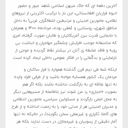
آخرین دفعه ای که خاک میهن اسلامی شاهد عبور و حضور
انبوه فراریانِ افغانستانی، این بار با ترکیب اکثریتی از نیروهای
نظامی، مامورین امنیتی و مرتبطین اشغالگران غربی! به داخل
مناطق شهری، روستایی و عُمقی بوده، مردادماه ۱۴۰۰ و همزمان
با جابجایی قدرت بین آمریکائیان و طالبان صورت گرفته، امری
که متاسفانه موجب افزایش چشمگیر مهاجران و انباشت بی
رویه و فاقد ضابطه ی آنان در بیشتر نقاط گردیده و موجی از
نارضایتی و بدگُمانی را در افکار عمومی داخلی ایجاد کرده است.
اینکه شما طی نیم قرن گذشته همواره با فرار ساکنان و
مردمان یک کشور همسایه مواجه باشید و از طرفی افراد وارده
نه تنها علاقه ای به بازگشت نداشته باشند بلکه اگر هم
بصورت «اجباری» رد مرز شوند نیز بلافاصله از مسیرهایی دیگر
به محل اصلی بازگردند و مسئولین سیاسی، مامورین انتظامی
و مدیران امنیتی هر از مدتی خود را به زحمت انداخته و از طرح
های کاملا تَکراری و غیرعملی سخن بگویند!، در حالیکه نه تنها
آمار دقیقی از رسوبیان و غیرمجازان در دست ندارند بلکه هر