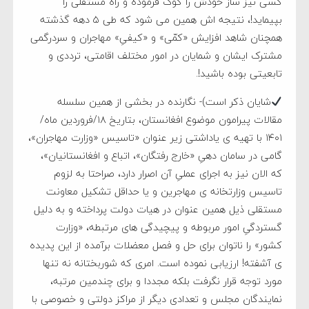
کَسی نیز ساز خودش را کوک فرموده و راه مستقلی را
بپیماید!، نتیجه اش همین می شود که طی ۵ دهه گذشته
همچنان شاهد افزایش «کمّی» و «کیفیِ» مهاجران و سردرگمی
مشترک ایشان و شمایان در امور مختلف اقامتی، ترددی و
تابعیتی بوده باشید!.
شایان ذکر است)- نگارنده در بخشی از همین سلسله
مقالات پیرامون موضوع افغانستان، بتاریخ ۱۸/فروردین ماه/
۱۴۰۱ با تهیه ی یاداشتی زیر عنوان «تاسیس «وزارت مهاجران»،
گامی در سامان دهیِ «خارج رفتگان»، اتباع و افغانستانیان»،
که الان نیز به اجرای عملیِ آن اصرار دارد، صراحتا به لزوم
تاسیس وزارتخانه ی مهاجرین و یا حداقل تشکیل معاونت
مستقلی ذیل همین عنوان در هیات دولت پرداخته و به دلیل
گستردگیِ امور مربوطه و پیچیدگی های مرتبطه، «وزارت
کشور» را ناتوان برای حل و فصل معضلات برآمده از این پدیده
ی آشفته! ارزیابی نموده است. امری که شوربختانه نه تنها
مورد توجه قرار نگرفت بلکه مجددا و برای چندمین مرتبه،
نمایندگان مجلس و تعدادی دیگر از مراکز دولتی و خصوصی با