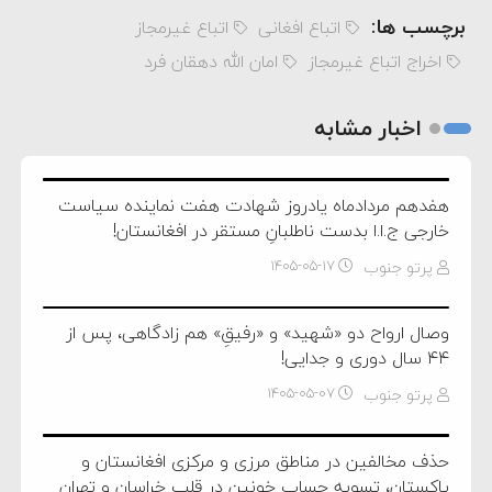
برچسب ها:
اتباع افغانی
اتباع غیرمجاز
اخراج اتباع غیرمجاز
امان الله دهقان فرد
اخبار مشابه
هفدهم مردادماه یادروز شهادت هفت نماینده سیاست
خارجی ج.ا.ا بدست ناطلبانِ مستقر در افغانستان!
پرتو جنوب
۱۴۰۵-۰۵-۱۷
وصال ارواح دو «شهید» و «رفیقِ» هم زادگاهی، پس از
۴۴ سال دوری و جدایی!
پرتو جنوب
۱۴۰۵-۰۵-۰۷
حذف مخالفین در مناطق مرزی و مرکزی افغانستان و
پاکستان، تسویه حساب خونین در قلب خراسان و تهران