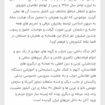
به ایران، اواخر سال ۱۳۵۸ و پس از تهاجم نظامیان شوروی
سابق و اشغال مناطق مختلف این کشور بدست آن ها عملی
گردید. موضوعی که تقریبا همزمان با تحمیل جنگ هشت ساله
به میهن اسلامی توسط بعثیون عراقی و تحریم های همه
جانبه ی دشمنان غربی صورت گرفت و موجبات حضور و رسوب
چندین میلیون نفر اتباع این همسایه ی همزبان و مسلمان در
اقصا نقاط کشورمان را فراهم آورد!.
آغاز جنگ داخلی بین احزاب و گروه های جهادی از یک سو و
اعزام فرماندهان تکفیریِ طالبان و دیگر نیروهای سلفی و
چندملیتیِ عربی و بین المللی به صحنه ی درگیری های
افغانستان، آنهم با کمک مالی، تسلیحاتی و آموزشیِ دستگاه
های اطلاعاتی اعراب و به عاملیت سرویس جاسوسی ارتش
پاکستان از جانب دیگر، و البته متعاقبا تجاوز آمریکا و سازمان
جهنمی ناتو و غربی ها و اشغال ۲۰ ساله ی این کشور مصیبت
زده، چند مرحله ی دیگری بوده که زمینه ساز خروج مردم و
ورود آنان به داخل مرزهای ایران گردیده است.