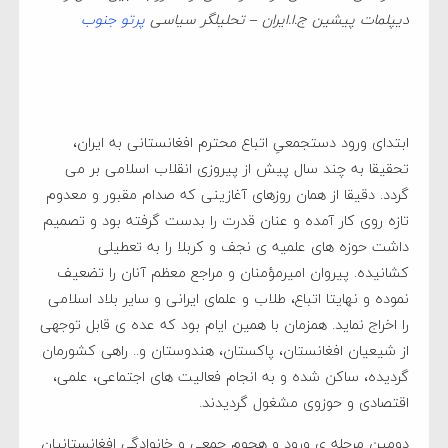
دیپلمات پیشین ج.ا.ایران – تحلیلگر سیاسی
پرتو جنوب
ابتدای ورود دستجمعیِ اتباع محترم افغانستانی به ایران،
تحقیقا به چند سال پیش از پیروزی انقلاب اسلامی بر می
گردد. دقیقا از همان روزهای آغازینی که صدام مقبور و معدوم
تازه روی کار آمده و عنان قدرت را بدست گرفته بود و تصمیم
داشت حوزه های علمیه ی نجف و کربلا را به تعطیلی
کشانیده. پیروان امیرمؤمنان و مراجع معظم آنان را تضعیف
نموده و نهایتا اتباع، طلاب و علمای ایرانی و سایر بلاد اسلامی
را اخراج نماید. همزمان با همین ایام بود که عده ی قابل توجهی
از شیعیان افغانستان، پاکستان، هندوستان و.. راهی کشورمان
گردیده، ساکن شده و به انجام فعالیت های اجتماعی، علمی،
اقتصادی و حوزوی مشغول گردیدند.
دومین مرحله ی ورود و هجوم جمعی و خانوادگیِ افغانستانیان