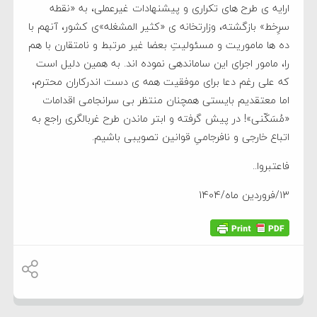
ارایه ی طرح های تکراری و پیشنهادات غیرعملی، به «نقطه
سرِخط» بازگشته، وزارتخانه ی «کثیر المشغله»ی کشور، آنهم با
ده ها ماموریت و مسئولیتِ بعضا غیر مرتبط و نامتقارن با هم
را، مامور اجرای این ساماندهی نموده اند. به همین دلیل است
که علی رغم دعا برای موفقیت همه ی دست اندرکاران محترم،
اما معتقدیم بایستی همچنان منتظر بی سرانجامی اقدامات
«مُسَکّنی»! در پیش گرفته و ابتر ماندن طرح غربالگری راجع به
اتباع خارجی و نافرجامیِ قوانین تصویبی باشیم.
فاعتبروا..
۱۳/فروردین ماه/1404