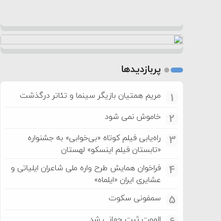
پربازدیدها
مریم همتیان بازیگر سینما و تئاتر درگذشت
1
خاموش نمی شود
2
راه‌یابی فیلم کوتاه «بی‌خوابی» به جشنواره
3
«تابستان فیلم اینسکو» لهستان
فراخوان همایش طرح واره ملی شاعران ایلیاتی و
4
عشایری ایران «ایلماه»
سمفونی سکوت
5
الموت ثبت جهانی شد