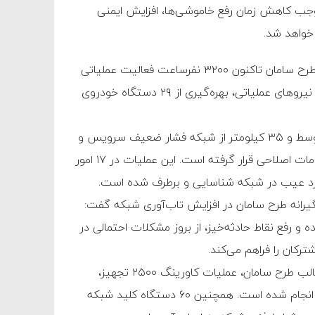
موجب کاهش زمان رفع خاموشی‌ها، افزایش ایمنی
خواهد شد.
مدیرعامل شرکت توزیع نیروی برق شیراز با بیان اینکه در قالب طرح سامان تاکنون ۳۲۰۰ نفرساعت فعالیت عملیاتی
انجام شده است، اظهار داشت: این عملیات با مشارکت ۶۲ نفر از نیروهای عملیاتی، بهره‌گیری از ۲۹ دستگاه خودروی
وی ادامه داد: در اجرای این طرح، ۳۵۰ کیلومتر از شبکه فشار متوسط و ۳۵ کیلومتر از شبکه فشار ضعیف سرویس و
پایش شده و همچنین ۴۰ فیدر ۲۰ کیلوولت مورد بررسی و اقدامات اصلاحی قرار گرفته است. این عملیات در ۱۷ امور
یرانه طرح سامان در افزایش تاب‌آوری شبکه گفت:
و رفع نقاط حادثه‌خیز، از بروز مشکلات احتمالی در
رکان را فراهم می‌کند.
وی با اشاره به اقدامات انجام‌شده در بخش تجهیزات افزود: در قالب طرح سامان، عملیات کاورینگ ۲۵۰۰ تجهیز،
سرویس ۹۸ دستگاه پست هوایی و ۲۵۰ دستگاه پست زمینی انجام شده است. همچنین ۶۰ دستگاه کلید شبکه