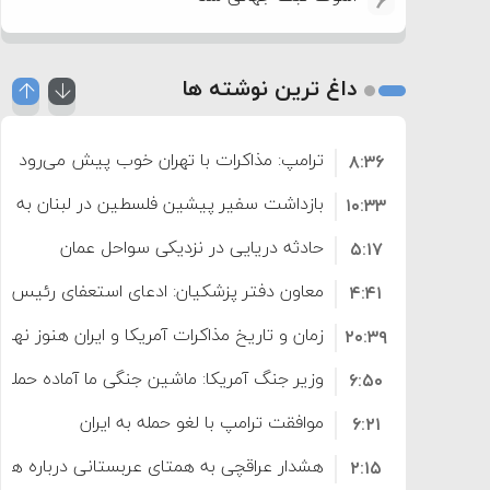
6
داغ ترین نوشته ها
ترامپ: مذاکرات با تهران خوب پیش می‌رود
۸:۳۶
بازداشت سفیر پیشین فلسطین در لبنان به اته
۱۰:۳۳
حادثه دریایی در نزدیکی سواحل عمان
۵:۱۷
معاون دفتر پزشکیان: ادعای استعفای رئیس
۴:۴۱
است
زمان و تاریخ مذاکرات آمریکا و ایران هنوز نه
۲۰:۳۹
وزیر جنگ آمریکا: ماشین جنگی ما آماده حمله 
۶:۵۰
موافقت ترامپ با لغو حمله به ایران
۶:۲۱
هشدار عراقچی به همتای عربستانی درباره همرا
۲:۱۵