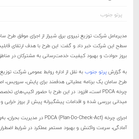
پرتو جنوب
مدیرعامل شرکت توزیع نیروی برق شیراز از اجرای موفق طرح سام
سطح این شرکت خبر داد و گفت: این طرح با هدف ارتقای قابلی
بروز حوادث و بهبود کیفیت خدمت‌رسانی به مشترکان در من
ام فساد و اختلاس اموال
به گزارش
پرتو جنوب
به نقل از اداره روابط عمومی شرکت توزیع 
طرح سامان یک برنامه عملیاتی هدفمند برای پایش، سرویس، اصلا
‌جمهور واهی و کذب محض
چرخه PDCA است، افزود: در این طرح با حضور اکیپ‌های
ایی نشده است
میدانی بررسی شده و اقدامات پیشگیرانه پیش از بروز خرابی و
نظامی علیه ایران است
اجرای چرخه CA (Plan-Do-Check-Act
آمادگی، سرعت واکنش و بهبود مستمر عملکرد در شرایط اضطرار
هی با آمریکا