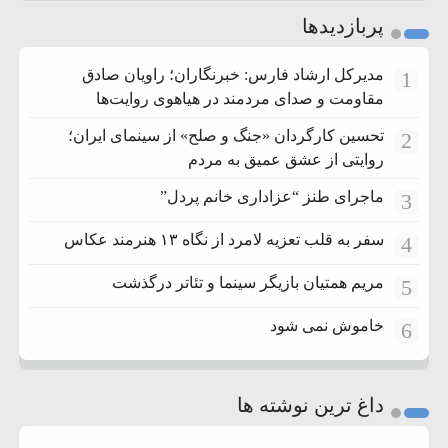
پربازدیدها
مدیرکل ارشاد فارس: خبرنگاران؛ راویان صادق
1
مقاومت و صدای مردمند در هیاهوی روایت‌ها
تحسین کارگردان «جنگ و صلح» از سینمای ایران؛
2
روایتی از عشق عمیق به مردم
ماجرای طنز “عزاداری خانم پردل”
3
سفر به قلب تعزیه لامرد از نگاه ۱۳ هنرمند عکاس
4
مریم همتیان بازیگر سینما و تئاتر درگذشت
5
خاموش نمی شود
6
داغ ترین نوشته ها