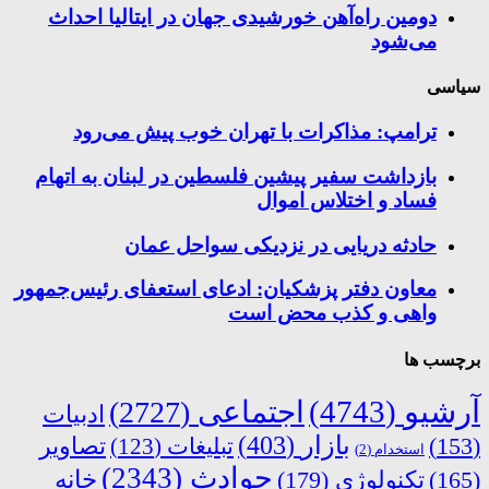
دومین راه‌آهن خورشیدی جهان در ایتالیا احداث
می‌شود
سیاسی
ترامپ: مذاکرات با تهران خوب پیش می‌رود
بازداشت سفیر پیشین فلسطین در لبنان به اتهام
فساد و اختلاس اموال
حادثه دریایی در نزدیکی سواحل عمان
معاون دفتر پزشکیان: ادعای استعفای رئیس‌جمهور
واهی و کذب محض است
برچسب ها
آرشیو
(4743)
اجتماعی
(2727)
ادبیات
بازار
(403)
(153)
تبلیغات
(123)
تصاویر
استخدام
(2)
حوادث
(2343)
خانه
(165)
تکنولوژی
(179)