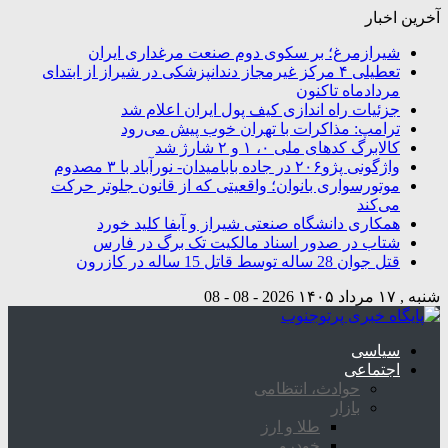
آخرین اخبار
شیرازمرغ؛ بر سکوی دوم صنعت مرغداری ایران
تعطیلی ۴ مرکز غیرمجاز دندانپزشکی در شیراز از ابتدای
مردادماه تاکنون
جزئیات راه اندازی کیف پول ایران اعلام شد
ترامپ: مذاکرات با تهران خوب پیش می‌رود
کالابرگ کدهای ملی ۰، ۱ و ۲ شارژ شد
واژگونی پژو۲۰۶ در جاده بابامیدان- نورآباد با ۳ مصدوم
موتورسواری بانوان؛ واقعیتی که از قانون جلوتر حرکت
می‌کند
همکاری دانشگاه صنعتی شیراز و آبفا کلید خورد
شتاب در صدور اسناد مالکیت تک برگ در فارس
قتل جوان 28 ساله توسط قاتل 15 ساله در کازرون
شنبه , ۱۷ مرداد ۱۴۰۵
2026 - 08 - 08
سیاسی
اجتماعی
حوادث، انتظامی
بازار
طلا و ارز
خودرو