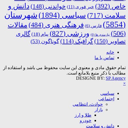
دانش و
خاص
(392)
خواندنی
(148)
خبر فوری
(11)
شهرستان
سیاسی
(1894)
سلامت
(717)
(5854)
فرهنگی هنری
(484)
مقالات
فارس
(6)
ورزشی
(827)
(506)
گالری
پیام
(18)
نیازمندی ها
(0)
تصاویر
(150)
گرافیک
(114)
گوناگون
(53)
خانه
تماس با ما
تمام حقوق مادی و معنوی این سایت محفوظ می باشد و استفاده از
مطالب با ذکر منبع بلامانع است.
DESIGNE BY:
SP Agency
×
سیاسی
اجتماعی
حوادث، انتظامی
بازار
طلا و ارز
خودرو
دانش و سلامت