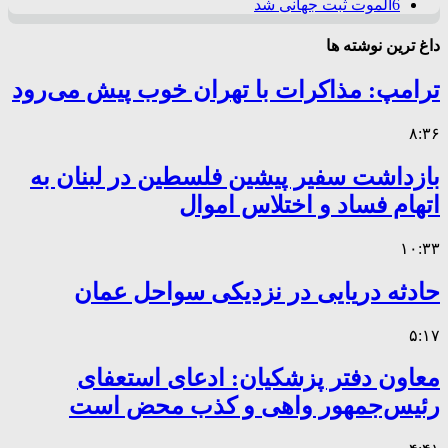
6
الموت ثبت جهانی شد
داغ ترین نوشته ها
ترامپ: مذاکرات با تهران خوب پیش می‌رود
۸:۳۶
بازداشت سفیر پیشین فلسطین در لبنان به
اتهام فساد و اختلاس اموال
۱۰:۳۳
حادثه دریایی در نزدیکی سواحل عمان
۵:۱۷
معاون دفتر پزشکیان: ادعای استعفای
رئیس‌جمهور واهی و کذب محض است