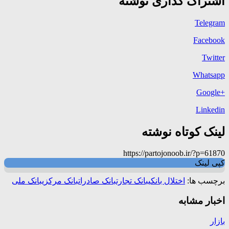
اشتراک گذاری نوشته
Telegram
Facebook
Twitter
Whatsapp
+Google
Linkedin
لینک کوتاه نوشته
https://partojonoob.ir/?p=61870
کپی لینک
برچسب ها:
اختلال بانکی
بانک تجارت
بانک صادرات
بانک مرکزی
بانک ملی
اخبار مشابه
بازار