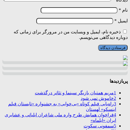
نام
*
ایمیل
*
ذخیره نام، ایمیل و وبسایت من در مرورگر برای زمانی که
دوباره دیدگاهی می‌نویسم.
پربازدیدها
1
مریم همتیان بازیگر سینما و تئاتر درگذشت
2
خاموش نمی شود
3
راه‌یابی فیلم کوتاه «بی‌خوابی» به جشنواره «تابستان فیلم
اینسکو» لهستان
4
فراخوان همایش طرح واره ملی شاعران ایلیاتی و عشایری
ایران «ایلماه»
5
سمفونی سکوت