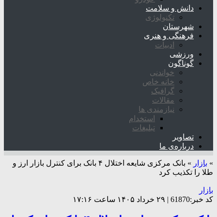
دانش و سلامت
تکنولوژی
شهرستان
فرهنگی و هنری
ادبیات
ورزشی
گوناگون
خواندنی
خانه خاص
گرافیک
مقالات
نیازمندی ها
استخدام
تبلیغات
تصاویر
درباره‌ی ما
»
بازار
»
بانک مرکزی شایعه اختلال ۴ بانک برای کنترل بازار ارز و
طلا را تکذیب کرد
بازار
کد خبر:61870 | ۲۹ خرداد ۱۴۰۵ ساعت ۱۷:۱۶