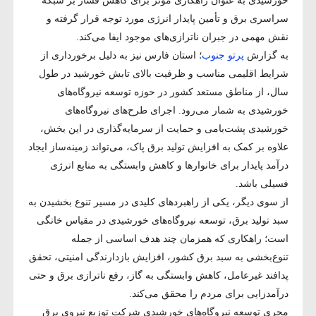
خورشیدی به عنوان راهکاری مؤثر برای کاهش فشار بر شبکه
سراسری برق و تأمین پایدار انرژی مورد توجه قرار گرفته و
نقش مهمی در جبران ناترازی‌های موجود ایفا می‌کند.
به گزارش
پرتو جنوب
؛ استان فارس نیز به دلیل برخورداری از
شرایط اقلیمی مناسب و ظرفیت بالای تابش خورشید در طول
سال، از مناطق مستعد کشور در حوزه توسعه نیروگاه‌های
خورشیدی به شمار می‌رود. اجرای طرح‌های نیروگاه‌های
خورشیدی پشت‌بامی و حمایت از سرمایه‌گذاری در این بخش،
علاوه بر کمک به افزایش تولید برق پاک، می‌تواند زمینه‌ساز ایجاد
درآمد پایدار برای خانوارها و کاهش وابستگی به منابع انرژی
فسیلی باشد.
از سوی دیگر، یکی از راهبرد‌های کلیدی در مسیر تنوع بخشیدن به
سبد تولید برق، توسعه نیروگاه‌های خورشیدی در مقیاس خانگی
است؛ راهکاری که همزمان چند هدف اساسی از جمله
تنوع‌بخشی به سبد برق کشور، افزایش بازدارندگی امنیتی، تحقق
پدافند غیرعامل، کاهش وابستگی به گاز، رفع ناترازی برق و حتی
درآمدزایی برای مردم را محقق می‌کند.
مجری توسعه نیروگاه‌های خورشیدی شرکت توزیع نیروی برق