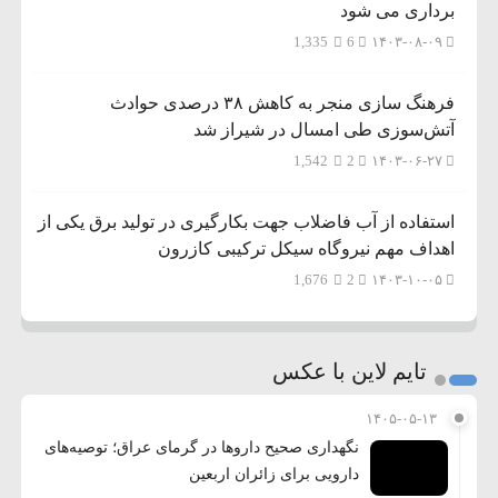
برداری می شود
1,335
6
۱۴۰۳-۰۸-۰۹
فرهنگ سازی منجر به کاهش ۳۸ درصدی حوادث
آتش‌سوزی طی امسال در شیراز شد
1,542
2
۱۴۰۳-۰۶-۲۷
استفاده از آب فاضلاب جهت بکارگیری در تولید برق یکی از
اهداف مهم نیروگاه سیکل ترکیبی کازرون
1,676
2
۱۴۰۳-۱۰-۰۵
تایم لاین با عکس
۱۴۰۵-۰۵-۱۳
نگهداری صحیح داروها در گرمای عراق؛ توصیه‌های
دارویی برای زائران اربعین