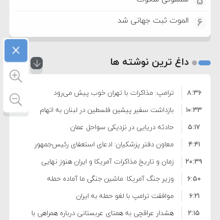
5
الموت ثبت جهانی شد
6
×
داغ ترین نوشته ها
۸:۳۶
ترامپ: مذاکرات با تهران خوب پیش می‌رود
۱۰:۳۳
بازداشت سفیر پیشین فلسطین در لبنان به اتهام
۵:۱۷
فساد و اختلاس اموال
حادثه دریایی در نزدیکی سواحل عمان
۴:۴۱
معاون دفتر پزشکیان: ادعای استعفای رئیس‌جمهور
۲۰:۳۹
واهی و کذب محض است
زمان و تاریخ مذاکرات آمریکا و ایران هنوز نهایی
۶:۵۰
نشده است
وزیر جنگ آمریکا: ماشین جنگی ما آماده حمله
۶:۲۱
نظامی علیه ایران است
موافقت ترامپ با لغو حمله به ایران
۲:۱۵
هشدار عراقچی به همتای عربستانی درباره همراهی با