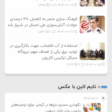
1,335
6
۱۴۰۳-۰۸-۰۹
فرهنگ سازی منجر به کاهش ۳۸ درصدی
حوادث آتش‌سوزی طی امسال در شیراز شد
1,539
2
۱۴۰۳-۰۶-۲۷
استفاده از آب فاضلاب جهت بکارگیری در
تولید برق یکی از اهداف مهم نیروگاه
سیکل ترکیبی کازرون
1,674
2
۱۴۰۳-۱۰-۰۵
تایم لاین با عکس
۱۴۰۵-۰۵-۱۳
نگهداری صحیح داروها در گرمای عراق؛ توصیه‌های
دارویی برای زائران اربعین