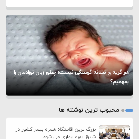
۷:۱۰
آمریکا
مقام ارشد امنیتی: برنامه گسترده‌ای برای پاسخ به
۵:۴۵
دیوانگی آمریکا داریم
ترامپ دستور حملات جدید علیه ایران را صادر کرد
۱۲:۵۹
سپاه: دو نفتکش متخلف مورد اصابت قرار گرفته و
۸:۵۷
متوقف شدند
ترامپ مدعی توافق تاریخی برای خلع سلاح کامل
۱۶:۱۹
حماس شد
اعتراض عراقچی به همتای بلغارستانی به دلیل کمک
۱۰:۱۵
به آمریکا در حملات به ایران
کشورهایی که به متجاوزان کمک می کنند پاسخ
هر گریه‌ای نشانه گرسنگی نیست؛ چطور زبان نوزادمان را
۶:۰۵
سختی خواهند گرفت
سنتکام پایان تجاوز جدید به ایران را اعلام کرد
بفهمیم؟
روی دیگر زندگی
تغذیه پدر می‌تواند بر سلامت نوزاد تأثیر بگذارد
1
2
محبوب ترین نوشته ها
3
بزرگ ترین اقامتگاه همراه بیمار کشور در
شیراز بهره برداری می شود