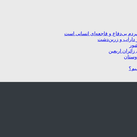
ردم بی‌دفاع و فاجعه‌ای انسانی است
 داراب و زرین‌دشت
شور
زائران اربعین
یم؟