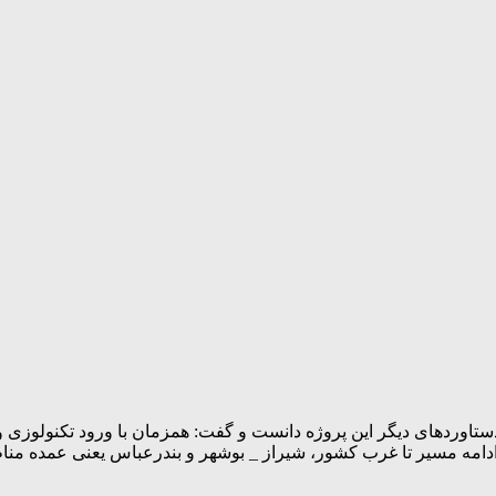
 و ادامه مسیر تا غرب کشور، شیراز _ بوشهر و بندرعباس یعنی عمده 