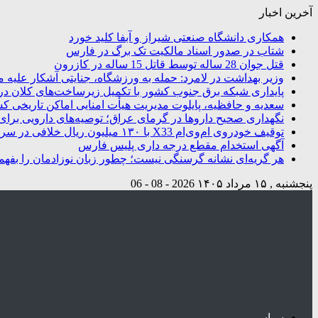
آخرین اخبار
همکاری دانشگاه صنعتی شیراز و آبفا کلید خورد
شتاب در صدور اسناد مالکیت تک برگ در فارس
قتل جوان 28 ساله توسط قاتل 15 ساله در کازرون
وزیر بهداشت در لامرد: حمله به ورزشگاه، جنایتی آشکار علیه م
پایداری شبکه برق جنوب کشور با تکمیل زیرساخت‌های کلان در
سعدیه و حافظیه، پایلوت مدیریت هیأت امنایی اماکن تاریخی ک
نگهداری صحیح داروها در گرمای عراق؛ توصیه‌های دارویی برای 
توقیف خودروی ام‌وی‌ام X33 با ۱۳۰ میلیون ریال خلافی در سروستان
آگهی استخدام مقطع درجه داری پلیس فارس
هر گریه‌ای نشانه گرسنگی نیست؛ چطور زبان نوزادمان را بفهم
پنجشنبه , ۱۵ مرداد ۱۴۰۵
2026 - 08 - 06
سیاسی