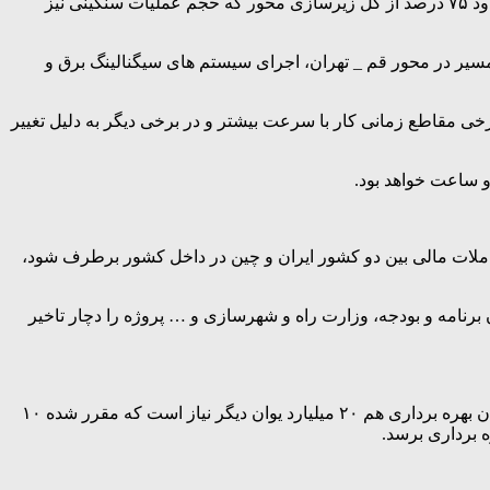
مجری پروژه قطار سریع‌السیر تهران – قم – اصفهان تصریح کرد: مابقی مسیر نیز پیشرفت فیزیکی صفر تا ۸۰ درصدی دارد و در مجموع حدود ۷۵ درصد از کل زیرسازی محور که حجم عملیات سنگینی نیز
ر قم _ اصفهان، اصلاحات مسیر در محور قم _ تهران، اجرای سیستم های سیگنالینگ برق و
است، اظهار کرد: در برخی مقاطع زمانی کار با سرعت بیشتر و در برخی دیگر به دلیل تغییر
و ساعت خواهد بود.
تعاملات مالی بین دو کشور ایران و چین در داخل کشور برطرف شود،
برنامه و بودجه، وزارت راه و شهرسازی و … پروژه را دچار تاخیر
وی همچنین به اعتبارات پروژه نیز اشاره کرد و گفت: تا کنون حدود چهار میلیارد یوان برای پروژه هزینه شده است و براساس برآوردها تا زمان بهره برداری هم ۲۰ میلیارد یوان دیگر نیاز است که مقرر شده ۱۰