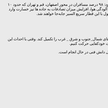
مجری پروژه قطار سریع السیر تهران_ قم_ اصفهان در پاسخ به این سوال که راه‌اندازی این قطار چه مزایایی برای کشور خواهد داشت، افزود: ۹۸ درصد مسافران در محور اصفهان، قم و تهران که حدود ۱۰
لودگی هوا، افزایش میزان تصادفات به جاده ها نیز خسارت وارد
ای شمال_جنوب و شرق _ غرب را تکمیل کند. وقتی با احداث این
ت خودکفایی حرکت کنیم.
ل دانش فنی در حال انجام است.