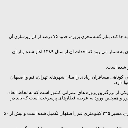
راه آهن پر سرعت تهران – قم – اصفهان که تکمیل آن می‌تواند تهران را کمتر از دو ساعت به اصفهان متصل و در سال اول هشت میلیون مسافر جابه جا کند، بنابر گفته مجری پروژه، حدود ۷۵ درصد از کل زیرسازی آن
به نقل از ایسنا، راه‌آهن سریع‌السیر تهران – قم – اصفهان یکی از مهم‌ترین پروژه‌های حمل‌ونقل ریلی پرسرعت در ایران به شمار می‌ رود که احداث آن از سال ۱۳۸۹ آغاز شده و از آن
ن کوتاهی مسافران زیادی را میان شهرهای تهران، قم و اصفهان
 دارد.
 یکی از بزرگترین پروژه های عمرانی کشور است که به لحاظ ابعاد،
کشور و همچنین ورود به عرصه قطارهای پرسرعت است که باید در
وی افزود: در محور قم _ اصفهان مسیر بهینه دو خطی وجود نداشت، اما با اقدامات انجام شده در سال‌های گذشته حدود ۷۵ درصد از زیرسازی مسیر ۲۴۵ کیلومتری قم _اصفهان تکمیل شده است و بیش از ۵۰