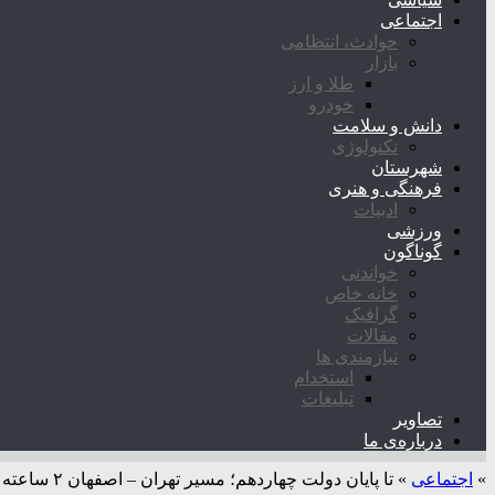
اجتماعی
حوادث، انتظامی
بازار
طلا و ارز
خودرو
دانش و سلامت
تکنولوژی
شهرستان
فرهنگی و هنری
ادبیات
ورزشی
گوناگون
خواندنی
خانه خاص
گرافیک
مقالات
نیازمندی ها
استخدام
تبلیغات
تصاویر
درباره‌ی ما
»
اجتماعی
»
تا پایان دولت چهاردهم؛ مسیر تهران – اصفهان ۲ ساعته می‌شود