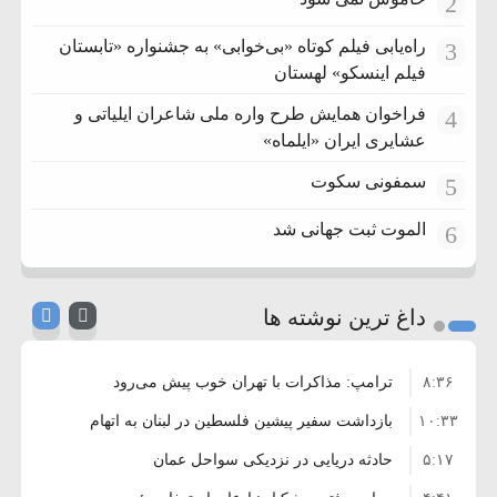
2
راه‌یابی فیلم کوتاه «بی‌خوابی» به جشنواره «تابستان
3
فیلم اینسکو» لهستان
فراخوان همایش طرح واره ملی شاعران ایلیاتی و
4
عشایری ایران «ایلماه»
سمفونی سکوت
5
الموت ثبت جهانی شد
6
داغ ترین نوشته ها
۸:۳۶
ترامپ: مذاکرات با تهران خوب پیش می‌رود
۱۰:۳۳
بازداشت سفیر پیشین فلسطین در لبنان به اتهام
۵:۱۷
فساد و اختلاس اموال
حادثه دریایی در نزدیکی سواحل عمان