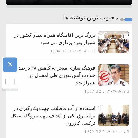
1
2
محبوب ترین نوشته ها
3
بزرگ ترین اقامتگاه همراه بیمار کشور در
شیراز بهره برداری می شود
1,334
6
۱۴۰۳-۰۸-۰۹
×
فرهنگ سازی منجر به کاهش ۳۸ درصدی
حوادث آتش‌سوزی طی امسال در
شیراز شد
1,537
2
۱۴۰۳-۰۶-۲۷
استفاده از آب فاضلاب جهت بکارگیری در
تولید برق یکی از اهداف مهم نیروگاه سیکل
ترکیبی کازرون
1,672
2
۱۴۰۳-۱۰-۰۵