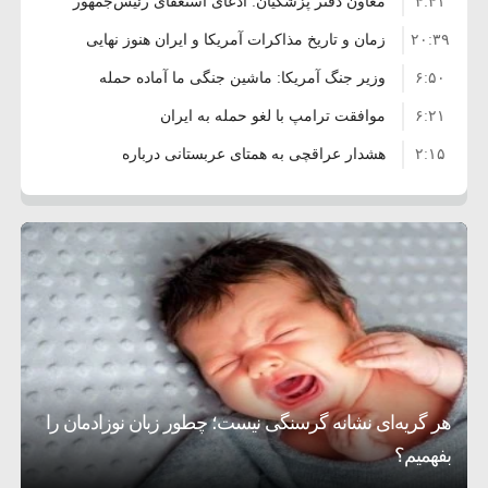
۴:۴۱
معاون دفتر پزشکیان: ادعای استعفای رئیس‌جمهور
۲۰:۳۹
واهی و کذب محض است
زمان و تاریخ مذاکرات آمریکا و ایران هنوز نهایی
۶:۵۰
نشده است
وزیر جنگ آمریکا: ماشین جنگی ما آماده حمله
۶:۲۱
نظامی علیه ایران است
موافقت ترامپ با لغو حمله به ایران
۲:۱۵
هشدار عراقچی به همتای عربستانی درباره
۷:۱۰
همراهی با آمریکا
مقام ارشد امنیتی: برنامه گسترده‌ای برای پاسخ به
۵:۴۵
دیوانگی آمریکا داریم
ترامپ دستور حملات جدید علیه ایران را صادر کرد
۱۲:۵۹
سپاه: دو نفتکش متخلف مورد اصابت قرار گرفته
۸:۵۷
و متوقف شدند
ترامپ مدعی توافق تاریخی برای خلع سلاح کامل
۱۶:۱۹
حماس شد
اعتراض عراقچی به همتای بلغارستانی به دلیل
۱۰:۱۵
کمک به آمریکا در حملات به ایران
کشورهایی که به متجاوزان کمک می کنند پاسخ
هر گریه‌ای نشانه گرسنگی نیست؛ چطور زبان نوزادمان را
۶:۰۵
سختی خواهند گرفت
سنتکام پایان تجاوز جدید به ایران را اعلام کرد
بفهمیم؟
روی دیگر زندگی
تغذیه پدر می‌تواند بر سلامت نوزاد تأثیر بگذارد