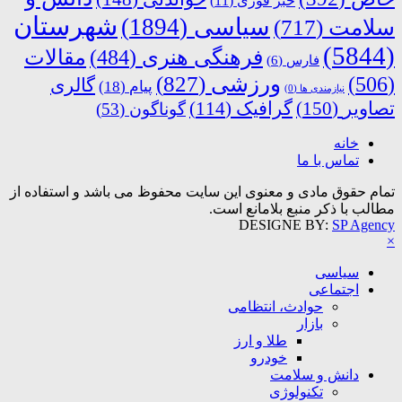
خبر فوری
(11)
شهرستان
سیاسی
(1894)
سلامت
(717)
(5844)
فرهنگی هنری
(484)
مقالات
فارس
(6)
ورزشی
(827)
(506)
گالری
پیام
(18)
نیازمندی ها
(0)
تصاویر
(150)
گرافیک
(114)
گوناگون
(53)
خانه
تماس با ما
تمام حقوق مادی و معنوی این سایت محفوظ می باشد و استفاده از
مطالب با ذکر منبع بلامانع است.
DESIGNE BY:
SP Agency
×
سیاسی
اجتماعی
حوادث، انتظامی
بازار
طلا و ارز
خودرو
دانش و سلامت
تکنولوژی