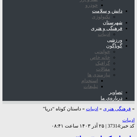
خودرو
دانش و سلامت
تکنولوژی
شهرستان
فرهنگی و هنری
ادبیات
ورزشی
گوناگون
خواندنی
خانه خاص
گرافیک
مقالات
نیازمندی ها
استخدام
تبلیغات
تصاویر
درباره‌ی ما
»
فرهنگی هنری
»
ادبیات
»
داستان کوتاه “دریا”
ادبیات
کد خبر:37314 | ۲۵ آذر ۱۴۰۳ ساعت ۰۸:۴۱