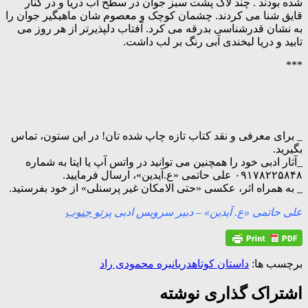
شده بودند . چند لاک پشت سبز جوان در سطح آب دریا و در کنار
قایق شنا می کردند. چشمان کوچک و معصوم شان ماهیگیر جوان را
به نشان قدرشناسی بدرقه می کرد. آفتاب دلپذیرتر از هر روز می
تابید و دریا لبخندی آبی رنگ بر لب داشت.
***
_ برای معرفی و نقد کتاب تازه چاپ شده تان! در این ستون، تماس
بگیرید.
_آثار ادبی خود را همچنین می توانید در واتس آپ یا ایتا به شماره
۰۹۱۷۸۲۲۵۸۴۸ علی حاتمی «ع.آیدین»، ارسال فرمایید.
_ به همراه اثر، عکسی «حتی الامکان غیر پرسنلی» از خود بفرستید.
علی حاتمی «ع. آیدین» – دبیر سرویس ادبی
پرتو جنوب
برچسب ها:
داستان کوتاه
دریا
نیره محمودی راد
اشتراک گذاری نوشته