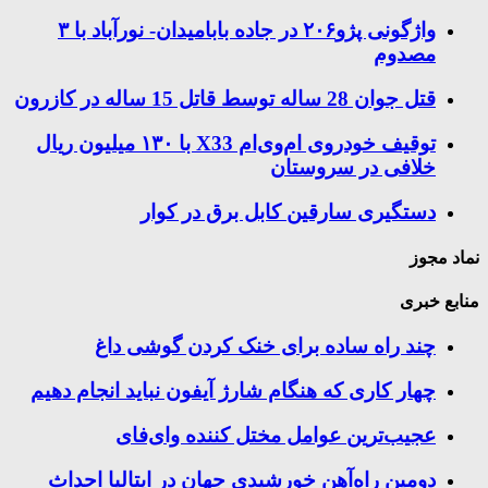
واژگونی پژو۲۰۶ در جاده بابامیدان- نورآباد با ۳
مصدوم
قتل جوان 28 ساله توسط قاتل 15 ساله در کازرون
توقیف خودروی ام‌وی‌ام X33 با ۱۳۰ میلیون ریال
خلافی در سروستان
دستگیری سارقین کابل برق در کوار
نماد مجوز
منابع خبری
چند راه‌ ساده برای خنک کردن گوشی داغ
چهار کاری که هنگام شارژ آیفون نباید انجام دهیم
عجیب‌ترین عوامل مختل کننده وای‌فای
دومین راه‌آهن خورشیدی جهان در ایتالیا احداث