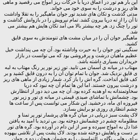
این بار هم تور در اعماق دریا با حرکات ریز امواج می رقصید و ماهی
های ریز و درشت را به سوی خود می خواند.
مدتی گذشت و تکان های شدید تور جوان ماهیگیر را به تقلا واداشت
تا آن را از ته دریا بیرون کشد. تمام نیرویش را در بازوانش گذاشت و
تور را چنگ زد. هر چه بیشتر بالا می آمد تکان هایش هم بیشتر می
شد.
ماهیگیر جوان آن را در میان مشت های تنومندش به سوی قایق
کشید.
سنگینی تور جوان را به حیرت واداشته بود. آن چه می پنداشت خیل
عظیم ماهیان درشت و پرفروشی بود که می توانست در بازار
خریداران بسیاری داشته باشد.
مهتاب در میانه ی آسمان می تابید. تور زیر نور پر رنگ مهتاب به لبه
ی قایق نزدیک شد. جوان با تمام توان آن را به درون قایق کشید و بر
کف قایق انداخت. گره اش را باز کرد. شمار زیادی از ماهی های ریز
و درشت بیرون جستند. اما این ها تمام آن چه نبود که دریا
سخاوتمندانه به او هدیه کرده بود. آن چه می دید دور از انتظارش
بود. چشمانش با تماشای صیدی قیمتی در میانه ی تور و زیر نور
فیروزه ای ماه، درخشید. این شکار می توانست پس از ساعت ها
چشم انتظاری روزی نو برایش بسازد.
لاک پشت سبز دریایی در میان گره های پرشمار تور پر تمنا و
مظلومانه چشم در چشمانش دوخته بود. بی تردید با امید به یافتن
غذا دل به امواج سپرده و سر از این دام در آورده بود. گره های تور
بر دست و پاهایش دوخته شده بودند. لاک پشت پس از تلاشی بیهوده
برای رهایی، نگاه پر التماسش را به چشمان هیجان زده ی جوان