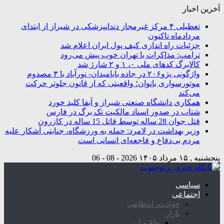
آخرین اخبار
تعطیلی ۴ مرکز غیرمجاز دندانپزشکی در شیراز از ابتدای
مردادماه تاکنون
جزئیات راه اندازی کیف پول ایران اعلام شد
ترامپ: مذاکرات با تهران خوب پیش می‌رود
کالابرگ کدهای ملی ۰، ۱ و ۲ شارژ شد
واژگونی پژو۲۰۶ در جاده بابامیدان- نورآباد با ۳ مصدوم
موتورسواری بانوان؛ واقعیتی که از قانون جلوتر حرکت
می‌کند
همکاری دانشگاه صنعتی شیراز و آبفا کلید خورد
شتاب در صدور اسناد مالکیت تک برگ در فارس
قتل جوان 28 ساله توسط قاتل 15 ساله در کازرون
وزیر بهداشت در لامرد: حمله به ورزشگاه، جنایتی آشکار علیه
مردم بی‌دفاع و فاجعه‌ای انسانی است
پنجشنبه , ۱۵ مرداد ۱۴۰۵
2026 - 08 - 06
سیاسی
اجتماعی
حوادث، انتظامی
بازار
طلا و ارز