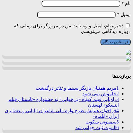
نام
*
ایمیل
*
ذخیره نام، ایمیل و وبسایت من در مرورگر برای زمانی که
دوباره دیدگاهی می‌نویسم.
پربازدیدها
1
مریم همتیان بازیگر سینما و تئاتر درگذشت
2
خاموش نمی شود
3
راه‌یابی فیلم کوتاه «بی‌خوابی» به جشنواره «تابستان فیلم
اینسکو» لهستان
4
فراخوان همایش طرح واره ملی شاعران ایلیاتی و عشایری
ایران «ایلماه»
5
سمفونی سکوت
6
الموت ثبت جهانی شد