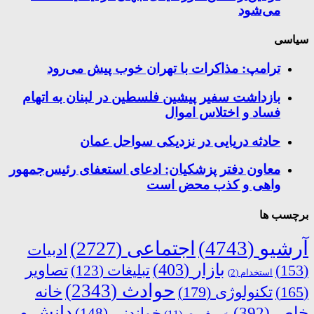
می‌شود
سیاسی
ترامپ: مذاکرات با تهران خوب پیش می‌رود
بازداشت سفیر پیشین فلسطین در لبنان به اتهام
فساد و اختلاس اموال
حادثه دریایی در نزدیکی سواحل عمان
معاون دفتر پزشکیان: ادعای استعفای رئیس‌جمهور
واهی و کذب محض است
برچسب ها
آرشیو
(4743)
اجتماعی
(2727)
ادبیات
بازار
(403)
(153)
تبلیغات
(123)
تصاویر
استخدام
(2)
حوادث
(2343)
خانه
(165)
تکنولوژی
(179)
دانش و
خاص
(392)
خواندنی
(148)