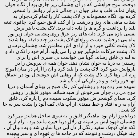
دوخت. موج خواهشی که در آن چشمان ریز جاری بود از نگاه جوان
پنهان نماند. قلب و مغز جوان در جدالی نابرابر روانش را تسخیر
کرده بود. نگاه معصومانه ی لاک پشت کار را تمام کرد.جوان به
شتاب ماهی های ریز و درشت را از کف قایق جمع کرد. چاقوی تیغه
بلند را برداشت و گره ها را دانه دانه برید. لاک پشت با هر برش
نفسی تازه می کرد. دانه های ریز عرق روی پیشانی جوان زیر نور
ماه می درخشید. دست و پاهای لاک پشت در چند دقیقه رها شدند.
لاک پشت تکانی خورد و از آزادی اش مطمئن شد. چشمان ترسان
لاک پشت حرکات ماهیگیر جوان را می پایید. آرام خود را تکان داد و
به لبه ی قایق رساند. گویا می خواست بی صبری اش را برای
رسیدن به دریا به جوان نشان دهد. جوان همه ی نیرویش را در
بازوانش جمع کرد. لاک پشت را بلند کرد و آن را آرام در میان امواج
نرم آب رها کرد. لاک پشت که از رهایی اش خوشحال بود در اعماق
آبها فرو رفت و و در تاریکی آب گم شد.
سپیده سر زده بود و روشنایی کم رنگ صبح بر پهنای آسمان و دریا
موج می زد. جوان سرخوش از صید شبانه، موتور قایق را روشن
کرد. صدای گوشخراش موتور سکوت سپیده دم را پاره کرد. قایق
آرام به راه افتاد و خط ممتدی از آب های کف آلود را پشت سر به جا
گذاشت.
دریا هنوز آرام بود. ماهیگیر قایق را به سوی ساحل هدایت می کرد.
چشمان قهوه ایش بر سینه ی زلال دریا خیره مانده بود . آرام آرام
لکه های کوچک سفید رنگی از دل آبی دریا نمایان شد و به دنبال آن ،
چند هیکل درشت و تنومند که در جامه ها ی قهوه ای و سبز پیچیده