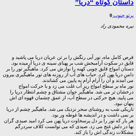
داستان کوتاه “دریا”
پرتو جنوب
0
نیره محمودی راد
قرص کامل ماه، نور آبی رنگش را بر تن عریان دریا می پاشید و
قایق در سکوت آرامبخش شب بر پهنای سینه ی دریا آرمیده بود.
دستان امواج قایق چوبی کهنه را نوازش می کرد. ماهیگیر تور را بر
دامن دریا پهن کرد. حباب های آب از روزنه های تور ماهیگیری بیرون
می آمدند و آن را آرام آرام به پایین می کشاندند.
نور ماه بر سطح امواج ریز آب غلت می زد و با حرکت امواج
درخشان تر می شد. ماهیگیر جوان مشتاق و چشم انتظار دریا را
می پایید. هیچ حرکتی در سطح آب، از عمق چشمان قهوه ای اش
پنهان نبود.
تاریکی شب به روشنای سحر نزدیک می شد. ماهیگیر چشم از دریا
بر نمی داشت و در اندیشه ها غوطه ور بود.
هر بار که تور را بر دل پرسخاوت دریا پهن می کرد امید صیدی گران
بها در دلش غنج می زد. صیدی که می توانست کلاف سردرگم
مشکلات زندگی اش را باز کند.