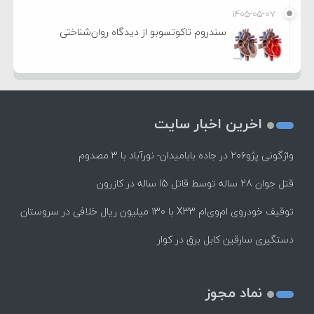
۱۴۰۵-۰۵-۰۷
سندروم تاکوتسوبو از دیدگاه روان‌شناختی
اخرین اخبار سایت
واژگونی پژو۲۰۶ در جاده بابامیدان- نورآباد با ۳ مصدوم
قتل جوان 28 ساله توسط قاتل 15 ساله در کازرون
توقیف خودروی ام‌وی‌ام X33 با ۱۳۰ میلیون ریال خلافی در سروستان
دستگیری سارقین کابل برق در کوار
نماد مجوز