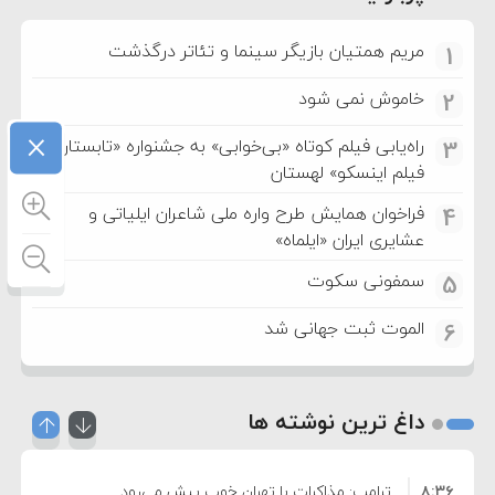
مریم همتیان بازیگر سینما و تئاتر درگذشت
1
خاموش نمی شود
2
×
راه‌یابی فیلم کوتاه «بی‌خوابی» به جشنواره «تابستان
3
فیلم اینسکو» لهستان
فراخوان همایش طرح واره ملی شاعران ایلیاتی و
4
عشایری ایران «ایلماه»
سمفونی سکوت
5
الموت ثبت جهانی شد
6
داغ ترین نوشته ها
۸:۳۶
ترامپ: مذاکرات با تهران خوب پیش می‌رود