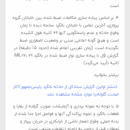
است.
۴. بر اساس پیاده سازی مکالمات ضبط شده بین خلبانان گروه
پروازی، آخرین تماس با خلبانان بالگرد سانحه دیده تا زمان
وقوع حادثه و عدم پاسخگویی آنها ۶۹ ثانیه طول کشیده
است و هیچ گونه اعلامی مبنی بر وضعیت اضطراری ضبط
نگردیده است. (زمان تقریبی اعلام شده (حدود ۱.۵ دقیقه) در
گزارش اوّل با پیاده سازی نوار ضبط شده در بالگرد MIL-۱۷، ۶۹
ثانیه تأیید می‌گردد).
بیشتر بخوانید:
انتشار اولین گزارش ستادکل از حادثه بالگرد رئیس‌جمهور/آثار
اصابت گلوله،یا موارد مشابه مشاهده نشد
۵. با توجه به نمونه برداری و آزمایشات صورت گرفته از بقایا و
قطعات بالگرد و نحوه پراکندگی آنها و فواصل اجزا جدا شده از
بدنه اصلی، وقوع انفجار ناشی از خرابکاری در جریان پرواز و
لحظات قبل از برخورد به دامنه ارتفاعات منتفی است.