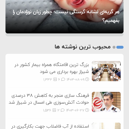
۱۰:۱۵
به آمریکا در حملات به ایران
کشورهایی که به متجاوزان کمک می کنند پاسخ
هر گریه‌ای نشانه گرسنگی نیست؛ چطور زبان نوزادمان را
۶:۰۵
سختی خواهند گرفت
سنتکام پایان تجاوز جدید به ایران را اعلام کرد
بفهمیم؟
روی دیگر زندگی
تغذیه پدر می‌تواند بر سلامت نوزاد تأثیر بگذارد
1
2
محبوب ترین نوشته ها
3
بزرگ ترین اقامتگاه همراه بیمار کشور در
شیراز بهره برداری می شود
1,332
6
۱۴۰۳-۰۸-۰۹
فرهنگ سازی منجر به کاهش ۳۸ درصدی
حوادث آتش‌سوزی طی امسال در شیراز شد
1,536
2
۱۴۰۳-۰۶-۲۷
استفاده از آب فاضلاب جهت بکارگیری در