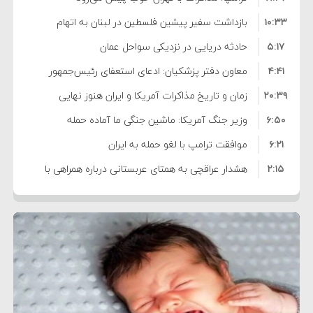
۱۰:۳۳
بازداشت سفیر پیشین فلسطین در لبنان به اتهام
۵:۱۷
فساد و اختلاس اموال
حادثه دریایی در نزدیکی سواحل عمان
۴:۴۱
معاون دفتر پزشکیان: ادعای استعفای رئیس‌جمهور
۲۰:۳۹
واهی و کذب محض است
زمان و تاریخ مذاکرات آمریکا و ایران هنوز نهایی
۶:۵۰
نشده است
وزیر جنگ آمریکا: ماشین جنگی ما آماده حمله
۶:۲۱
نظامی علیه ایران است
موافقت ترامپ با لغو حمله به ایران
۲:۱۵
هشدار عراقچی به همتای عربستانی درباره همراهی با
۷:۱۰
آمریکا
مقام ارشد امنیتی: برنامه گسترده‌ای برای پاسخ به
۵:۴۵
دیوانگی آمریکا داریم
ترامپ دستور حملات جدید علیه ایران را صادر کرد
۱۲:۵۹
سپاه: دو نفتکش متخلف مورد اصابت قرار گرفته و
۸:۵۷
متوقف شدند
ترامپ مدعی توافق تاریخی برای خلع سلاح کامل
۱۶:۱۹
حماس شد
اعتراض عراقچی به همتای بلغارستانی به دلیل کمک