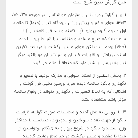
متن گزارش بدین شرح است:
۱. برابر گزارش دریافتی از سازمان هواشناسی در مورخه ۳۰/ ۰۲/
۱۴۰۳، هوای حاضر و پیش بینی فرودگاه تبریز (مبدا) تا مقصد
اول و دوم گروه پروازی (پل آغبند و سد قیز قلعه سی) تا
ساعت ۰۸.۵۰ صبح مساعد و متناسب با شرایط پرواز با دید
(VFR) بوده است لکن هوای مسیر برگشت با دریافت آخرین
اسناد دریافتی و اظهارات خلبانان و سرنشینان دو بالگرد دیگر
نیاز به بررسی بیشتر دارد که متعاقباً اعلام می‌گردد.
۲. بخش اعظمی از اسناد، سوابق و مدارک مرتبط با تعمیر و
نگهداری بالگرد سانحه دیده مورد بررسی دقیق قرار گرفت و
اشکالی که به لحاظ تعمیرات و نگهداری بتواند در وقوع سانحه
مؤثر باشد مشاهده نشد.
۳. با بررسی به عمل آمده و محاسبات صورت گرفته، ظرفیت
بالگرد از جهت تعداد سرنشین و تجهیزات، متناسب با حداکثر
وزن استاندارد بالگرد در شروع پرواز و به هنگام برخواستن از
مبدا تا مقصد و مسیر برگشت در حد مجاز رعایت گردیده