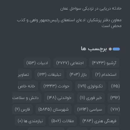
حادثه دریایی در نزدیکی سواحل عمان
معاون دفتر پزشکیان: ادعای استعفای رئیس‌جمهور واهی و کذب
محض است
برچسب ها
آرشیو
(4743)
اجتماعی
(2727)
ادبیات
(153)
استخدام
(2)
بازار
(403)
تبلیغات
(123)
تصاویر
(165)
تکنولوژی
(179)
حوادث
(2343)
خانه خاص
(392)
خبر فوری
(11)
خواندنی
(148)
دانش و سلامت
(717)
سیاسی
(1894)
شهرستان
(5845)
فارس
(6)
فرهنگی هنری
(484)
مقالات
(506)
نیازمندی ها
(0)