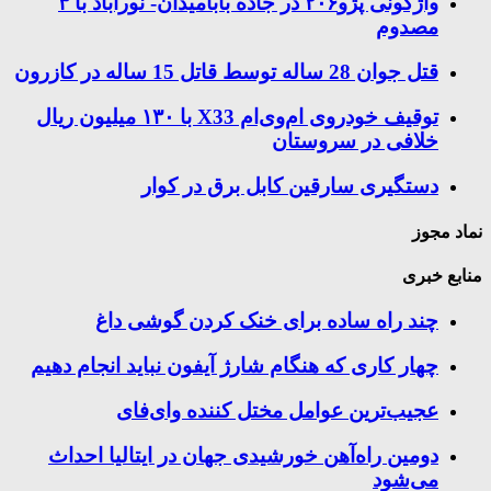
واژگونی پژو۲۰۶ در جاده بابامیدان- نورآباد با ۳
مصدوم
قتل جوان 28 ساله توسط قاتل 15 ساله در کازرون
توقیف خودروی ام‌وی‌ام X33 با ۱۳۰ میلیون ریال
خلافی در سروستان
دستگیری سارقین کابل برق در کوار
نماد مجوز
منابع خبری
چند راه‌ ساده برای خنک کردن گوشی داغ
چهار کاری که هنگام شارژ آیفون نباید انجام دهیم
عجیب‌ترین عوامل مختل کننده وای‌فای
دومین راه‌آهن خورشیدی جهان در ایتالیا احداث
می‌شود