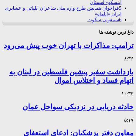
اینسکو» لهستان
5
فراخوان همایش طرح واره ملی شاعران ایلیاتی و عشایری
ایران «ایلماه»
6
سمفونی سکوت
داغ ترین نوشته ها
ترامپ: مذاکرات با تهران خوب پیش می‌رود
۸:۳۶
بازداشت سفیر پیشین فلسطین در لبنان به
اتهام فساد و اختلاس اموال
۱۰:۳۳
حادثه دریایی در نزدیکی سواحل عمان
۵:۱۷
معاون دفتر پزشکیان: ادعای استعفای