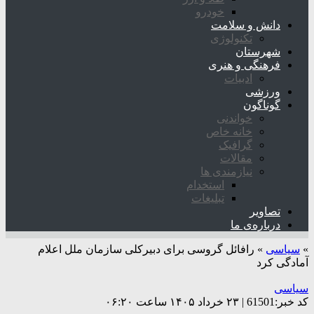
خودرو
دانش و سلامت
تکنولوژی
شهرستان
فرهنگی و هنری
ادبیات
ورزشی
گوناگون
خواندنی
خانه خاص
گرافیک
مقالات
نیازمندی ها
استخدام
تبلیغات
تصاویر
درباره‌ی ما
»
سیاسی
»
رافائل گروسی برای دبیرکلی سازمان ملل اعلام
آمادگی کرد
سیاسی
کد خبر:61501 | ۲۳ خرداد ۱۴۰۵ ساعت ۰۶:۲۰