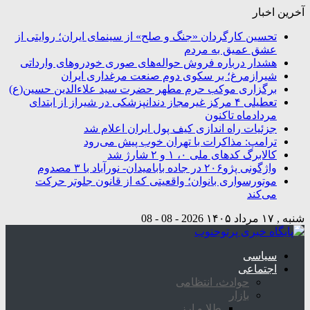
آخرین اخبار
تحسین کارگردان «جنگ و صلح» از سینمای ایران؛ روایتی از
عشق عمیق به مردم
هشدار درباره فروش حواله‌های صوری خودروهای وارداتی
شیرازمرغ؛ بر سکوی دوم صنعت مرغداری ایران
برگزاری موکب حرم مطهر حضرت سید علاءالدین حسین(ع)
تعطیلی ۴ مرکز غیرمجاز دندانپزشکی در شیراز از ابتدای
مردادماه تاکنون
جزئیات راه اندازی کیف پول ایران اعلام شد
ترامپ: مذاکرات با تهران خوب پیش می‌رود
کالابرگ کدهای ملی ۰، ۱ و ۲ شارژ شد
واژگونی پژو۲۰۶ در جاده بابامیدان- نورآباد با ۳ مصدوم
موتورسواری بانوان؛ واقعیتی که از قانون جلوتر حرکت
می‌کند
شنبه , ۱۷ مرداد ۱۴۰۵
2026 - 08 - 08
سیاسی
اجتماعی
حوادث، انتظامی
بازار
طلا و ارز