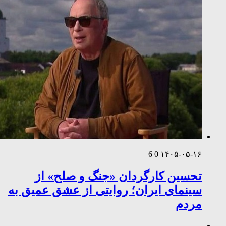
6
0
۱۴۰۵-۰۵-۱۶
تحسین کارگردان «جنگ و صلح» از
سینمای ایران؛ روایتی از عشق عمیق به
مردم