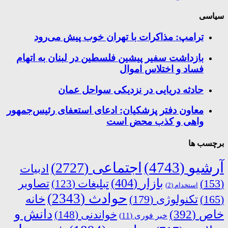
سیاسی
ترامپ: مذاکرات با تهران خوب پیش می‌رود
بازداشت سفیر پیشین فلسطین در لبنان به اتهام
فساد و اختلاس اموال
حادثه دریایی در نزدیکی سواحل عمان
معاون دفتر پزشکیان: ادعای استعفای رئیس‌جمهور
واهی و کذب محض است
برچسب ها
آرشیو
(4743)
اجتماعی
(2727)
ادبیات
بازار
(404)
(153)
تبلیغات
(123)
تصاویر
استخدام
(2)
حوادث
(2343)
خانه
(165)
تکنولوژی
(179)
دانش و
خاص
(392)
خواندنی
(148)
خبر فوری
(11)