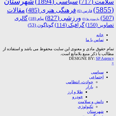
شهرستان
سیاسی
(1894)
سلامت
(717)
(5855)
فرهنگی هنری
(485)
مقالات
فارس
(6)
ورزشی
(827)
(507)
گالری
پیام
(18)
نیازمندی ها
(0)
تصاویر
(150)
گرافیک
(114)
گوناگون
(53)
خانه
تماس با ما
تمام حقوق مادی و معنوی این سایت محفوظ می باشد و استفاده از
مطالب با ذکر منبع بلامانع است.
DESIGNE BY:
SP Agency
×
سیاسی
اجتماعی
حوادث، انتظامی
بازار
طلا و ارز
خودرو
دانش و سلامت
تکنولوژی
شهرستان