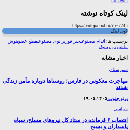
Linkedin
لینک کوتاه نوشته
https://partojonoob.ir/?p=7745
کپی لینک
برچسب ها:
اندام مصنوعی
خبر فوری
زانوی مصنوعی
قطع عضو
هوش
ماشین و رباتیک
اخبار مشابه
شهرستان
مهاجرت معکوس در فارس؛ روستاها دوباره مأمن زندگی
شدند
پرتو جنوب
۱۴۰۵-۰۵-۱۹
سیاسی
انتصاب ۶ فرمانده در ستاد کل نیروهای مسلح، سپاه
پاسداران و بسیج