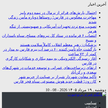
آخرین اخبار
احتمال بارش‌های فراتر از نرمال در نیمه دوم پاییز
مهاجرت معکوس در فارس؛ روستاها دوباره مأمن زندگی
شدند
تصویب منع تردد تجهیزات آمریکایی و صهیونیستی از تنگه
هرمز
انتصاب ۶ فرمانده در ستاد کل نیروهای مسلح، سپاه پاسداران
و بسیج
پزشکیان: رهبر معظم انقلاب کاملاً سلامت هستند
بازگشت چاه تأمین‌كننده ۶۰ درصد آب بیرم فارس به مدار در
كمتر از ۷۲ ساعت
آغاز رسیدگی الکترونیکی به بیمه بیکاری و شکایات کارگری
در فارس
ارتقای زیرساخت‌های عمرانی و توسعه خدمات در شهرک‌های
سعدی و رکن‌آباد
تأکید معاون شهردار شیراز بر صیانت از حریم شهر
کازرون؛ قطب جدید هوش مصنوعی سپاه فجر فارس
دوشنبه , ۱۹ مرداد ۱۴۰۵
2026 - 08 - 10
سیاسی
اجتماعی