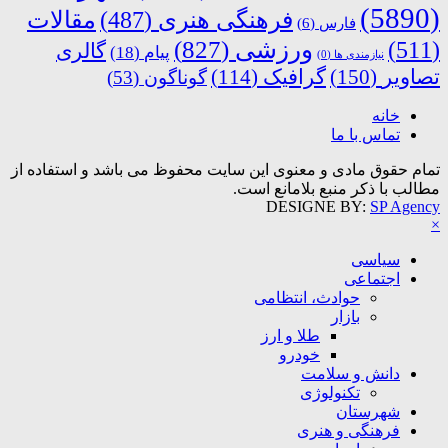
(5890)
فرهنگی هنری
(487)
مقالات
فارس
(6)
ورزشی
(827)
(511)
گالری
پیام
(18)
نیازمندی ها
(0)
تصاویر
(150)
گرافیک
(114)
گوناگون
(53)
خانه
تماس با ما
تمام حقوق مادی و معنوی این سایت محفوظ می باشد و استفاده از
مطالب با ذکر منبع بلامانع است.
DESIGNE BY:
SP Agency
×
سیاسی
اجتماعی
حوادث، انتظامی
بازار
طلا و ارز
خودرو
دانش و سلامت
تکنولوژی
شهرستان
فرهنگی و هنری