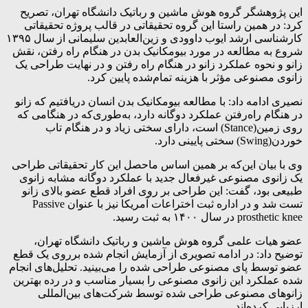
این پژوهشگر گروه هوش ماشین و رباتیک دانشگاه تهران، تصریح
کرد: در همین راستا این گروه تحقیقاتی در قالب پروژه تحقیقاتی
کارشناسی ارشد ایوب داوودی و زین‌العابدین سلیمانی از سال ۱۳۹۵
شروع به مطالعه در مورد بیومکانیک بدن در هنگام راه رفتن، نقش
زانو و نحوه عملکرد زانو در هنگام راه رفتن و در نهایت طراحی یک
زانوی مصنوعی مؤثر با هزینه تمام‌شده پایین کرد.
نصیری ادامه داد: با مطالعه بیومکانیک بدن انسان دریافتیم که زانو
در هنگام راه‌رفتن عملکرد دوگانه دارد، به‌طوری‌که در هنگامی که
روی زمین(Stance) است، دارای سختی زیاد و در هنگام تاب
خوردن(Swing) سختی پایینی دارد.
وی با بیان این‌که بر همین اساس ماحصل این کار تحقیقاتی طراحی
یک زانوی مصنوعی غیرفعال جدید با عملکرد دوگانه مشابه زانوی
طبیعی بود، گفت: این طراحی بر روی افراد قطع عضو بالای زانو
تست شد و در اداره ثبت اختراعات آمریکا نیز با عنوان Passive
prosthetic knee در سال ۱۴۰۰ به ثبت رسید.
عضو هیات علمی گروه هوش ماشین و رباتیک دانشگاه تهران،
توضیح داد: در ادامه تصویری از آزمایش انجام شده برروی یک قطع
عضو توسط پای مصنوعی طراحی شده را می‌بینید. تحلیل‌های انجام
شده عملکرد این زانوی مصنوعی را بسیار مناسب و در رده بهترین
زانوهای مصنوعی طراحی شده توسط شرکت‌های بین‌المللی
ارزیابی کرده‌اند.