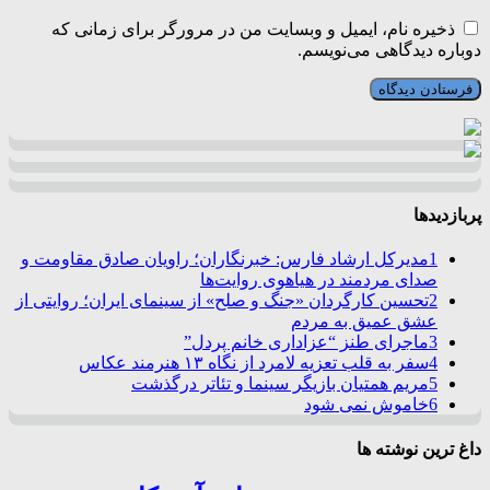
ذخیره نام، ایمیل و وبسایت من در مرورگر برای زمانی که
دوباره دیدگاهی می‌نویسم.
پربازدیدها
1
مدیرکل ارشاد فارس: خبرنگاران؛ راویان صادق مقاومت و
صدای مردمند در هیاهوی روایت‌ها
2
تحسین کارگردان «جنگ و صلح» از سینمای ایران؛ روایتی از
عشق عمیق به مردم
3
ماجرای طنز “عزاداری خانم پردل”
4
سفر به قلب تعزیه لامرد از نگاه ۱۳ هنرمند عکاس
5
مریم همتیان بازیگر سینما و تئاتر درگذشت
6
خاموش نمی شود
داغ ترین نوشته ها