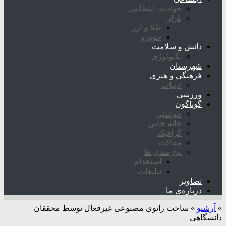
حوادث، انتظامی
بازار
طلا و ارز
خودرو
دانش و سلامت
تکنولوژی
شهرستان
فرهنگی و هنری
ادبیات
ورزشی
گوناگون
خواندنی
خانه خاص
گرافیک
مقالات
نیازمندی ها
استخدام
تبلیغات
تصاویر
درباره‌ی ما
»
آرشیو
»
ساخت زانوی مصنوعی غیرفعال توسط محققان
دانشگاهی