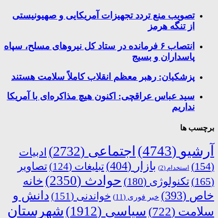
تصویب منع تردد تجهیزات آمریکایی و صهیونیستی
از تنگه هرمز
انتصاب ۶ فرمانده در ستاد کل نیروهای مسلح، سپاه
پاسداران و بسیج
پزشکیان: رهبر معظم انقلاب کاملاً سلامت هستند
سید عباس عراقچی: اکنون هیچ مذاکره‌ای با آمریکا
نداریم
برچسب ها
آرشیو
(4743)
اجتماعی
(2732)
ادبیات
بازار
(404)
(154)
تبلیغات
(124)
تصاویر
استخدام
(2)
حوادث
(2350)
خانه
(165)
تکنولوژی
(180)
دانش و
خاص
(393)
خواندنی
(151)
خبر فوری
(11)
شهرستان
سیاسی
(1912)
سلامت
(722)