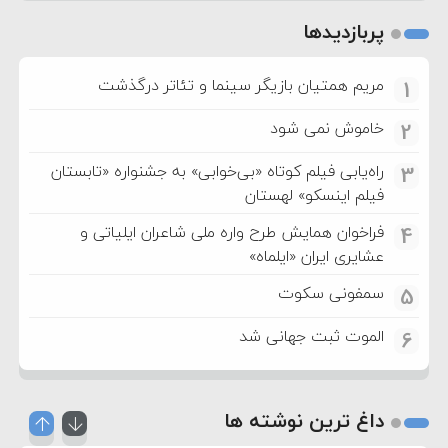
پربازدیدها
مریم همتیان بازیگر سینما و تئاتر درگذشت
1
خاموش نمی شود
2
راه‌یابی فیلم کوتاه «بی‌خوابی» به جشنواره «تابستان
3
فیلم اینسکو» لهستان
فراخوان همایش طرح واره ملی شاعران ایلیاتی و
4
عشایری ایران «ایلماه»
سمفونی سکوت
5
الموت ثبت جهانی شد
6
داغ ترین نوشته ها