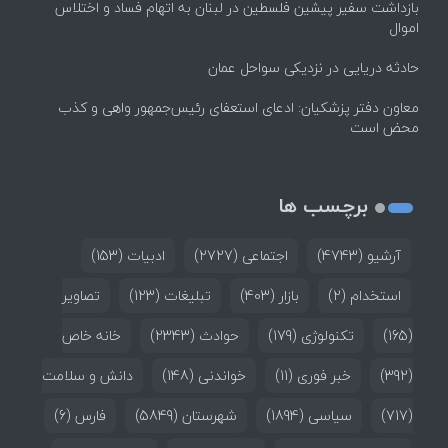
بازداشت سفیر پیشین فلسطین در لبنان به اتهام فساد و اختلاس
اموال
حادثه دریایی در نزدیکی سواحل عمان
معاون دفتر پزشکیان: ادعای استعفای رئیس‌جمهور واهی و کذب
محض است
برچسب ها
آرشیو
(4743)
اجتماعی
(2727)
ادبیات
(153)
استخدام
(2)
بازار
(403)
تبلیغات
(123)
تصاویر
(165)
تکنولوژی
(179)
حوادث
(2343)
خانه خاص
(392)
خبر فوری
(11)
خواندنی
(148)
دانش و سلامت
(717)
سیاسی
(1894)
شهرستان
(5849)
فارس
(6)