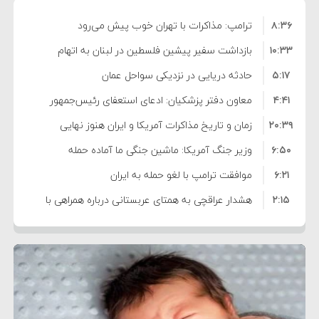
۸:۳۶
ترامپ: مذاکرات با تهران خوب پیش می‌رود
۱۰:۳۳
بازداشت سفیر پیشین فلسطین در لبنان به اتهام
۵:۱۷
فساد و اختلاس اموال
حادثه دریایی در نزدیکی سواحل عمان
۴:۴۱
معاون دفتر پزشکیان: ادعای استعفای رئیس‌جمهور
۲۰:۳۹
واهی و کذب محض است
زمان و تاریخ مذاکرات آمریکا و ایران هنوز نهایی
۶:۵۰
نشده است
وزیر جنگ آمریکا: ماشین جنگی ما آماده حمله
۶:۲۱
نظامی علیه ایران است
موافقت ترامپ با لغو حمله به ایران
۲:۱۵
هشدار عراقچی به همتای عربستانی درباره همراهی با
۷:۱۰
آمریکا
مقام ارشد امنیتی: برنامه گسترده‌ای برای پاسخ به
۵:۴۵
دیوانگی آمریکا داریم
ترامپ دستور حملات جدید علیه ایران را صادر کرد
۱۲:۵۹
سپاه: دو نفتکش متخلف مورد اصابت قرار گرفته و
۸:۵۷
متوقف شدند
ترامپ مدعی توافق تاریخی برای خلع سلاح کامل