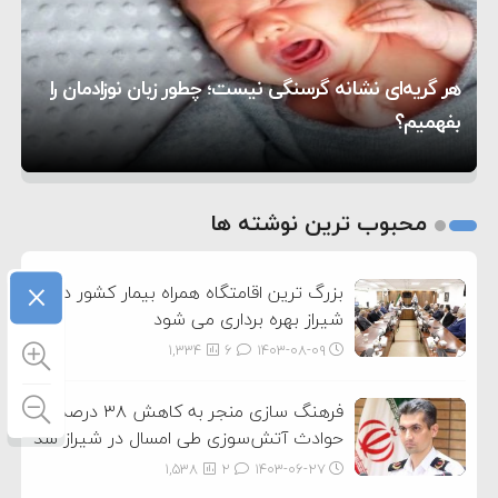
۱۶:۱۹
حماس شد
اعتراض عراقچی به همتای بلغارستانی به دلیل کمک
۱۰:۱۵
به آمریکا در حملات به ایران
کشورهایی که به متجاوزان کمک می کنند پاسخ
هر گریه‌ای نشانه گرسنگی نیست؛ چطور زبان نوزادمان را
۶:۰۵
سختی خواهند گرفت
سنتکام پایان تجاوز جدید به ایران را اعلام کرد
بفهمیم؟
روی دیگر زندگی
تغذیه پدر می‌تواند بر سلامت نوزاد تأثیر بگذارد
1
2
محبوب ترین نوشته ها
3
×
بزرگ ترین اقامتگاه همراه بیمار کشور در
شیراز بهره برداری می شود
1,334
6
۱۴۰۳-۰۸-۰۹
فرهنگ سازی منجر به کاهش ۳۸ درصدی
حوادث آتش‌سوزی طی امسال در شیراز شد
1,538
2
۱۴۰۳-۰۶-۲۷