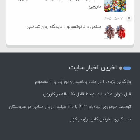
دارویی
۱۴۰۵-۰۵-۰۷
سندروم تاکوتسوبو از دیدگاه روان‌شناختی
اخرین اخبار سایت
واژگونی پژو۲۰۶ در جاده بابامیدان- نورآباد با ۳ مصدوم
قتل جوان 28 ساله توسط قاتل 15 ساله در کازرون
توقیف خودروی ام‌وی‌ام X33 با ۱۳۰ میلیون ریال خلافی در سروستان
دستگیری سارقین کابل برق در کوار