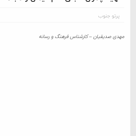
پرتو جنوب
مهدی صدیقیان – کارشناس فرهنگ و رسانه
ام فساد و اختلاس اموال
‌جمهور واهی و کذب محض
ایی نشده است
نظامی علیه ایران است
هی با آمریکا