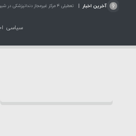
آخرین اخبار
تعطیلی ۴ مرکز غیرمجاز دندانپزشکی در شیراز از ابتدای مردادماه تاکنون
سیاسی
اج