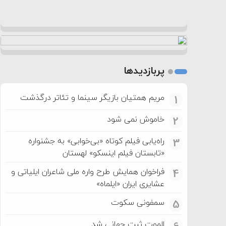
پربازدیدها
مریم همتیان بازیگر سینما و تئاتر درگذشت
1
خاموش نمی شود
2
راه‌یابی فیلم کوتاه «بی‌خوابی» به جشنواره
3
«تابستان فیلم اینسکو» لهستان
فراخوان همایش طرح واره ملی شاعران ایلیاتی و
4
عشایری ایران «ایلماه»
سمفونی سکوت
5
الموت ثبت جهانی شد