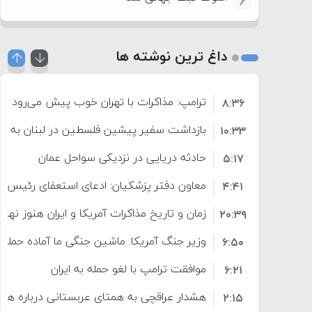
6
داغ ترین نوشته ها
ترامپ: مذاکرات با تهران خوب پیش می‌رود
۸:۳۶
بازداشت سفیر پیشین فلسطین در لبنان به اته
۱۰:۳۳
حادثه دریایی در نزدیکی سواحل عمان
۵:۱۷
معاون دفتر پزشکیان: ادعای استعفای رئیس
۴:۴۱
است
زمان و تاریخ مذاکرات آمریکا و ایران هنوز نه
۲۰:۳۹
وزیر جنگ آمریکا: ماشین جنگی ما آماده حمله 
۶:۵۰
موافقت ترامپ با لغو حمله به ایران
۶:۲۱
هشدار عراقچی به همتای عربستانی درباره همرا
۲:۱۵