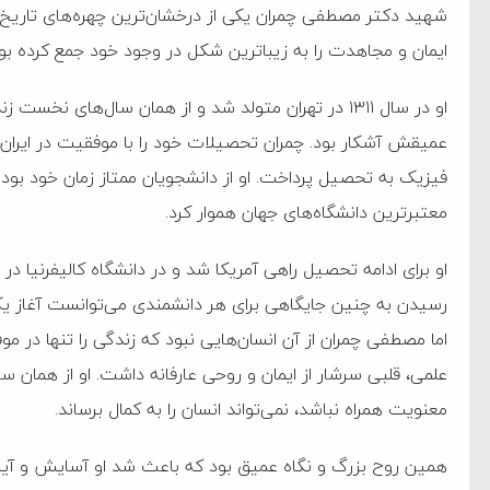
شهید دکتر مصطفی چمران یکی از درخشان‌ترین چهره‌های تاریخ مع
به دیوانگی آمریکا داریم
ایمان و مجاهدت را به زیباترین شکل در وجود خود جمع کرده بود
کرد
فته و متوقف شدند
او در سال ۱۳۱۱ در تهران متولد شد و از همان سال‌های 
عمیقش آشکار بود. چمران تحصیلات خود را با موفقیت در ایران آ
امل حماس شد
فیزیک به تحصیل پرداخت. او از دانشجویان ممتاز زمان خود بود و
 کمک به آمریکا در حملات به
معتبرترین دانشگاه‌های جهان هموار کرد.
اسخ سختی خواهند گرفت
او برای ادامه تحصیل راهی آمریکا شد و در دانشگاه کالیفرنیا در
رسیدن به چنین جایگاهی برای هر دانشمندی می‌توانست آغاز یک 
اما مصطفی چمران از آن انسان‌هایی نبود که زندگی را تنها در 
علمی، قلبی سرشار از ایمان و روحی عارفانه داشت. او از همان سا
معنویت همراه نباشد، نمی‌تواند انسان را به کمال برساند.
همین روح بزرگ و نگاه عمیق بود که باعث شد او آسایش و آینده