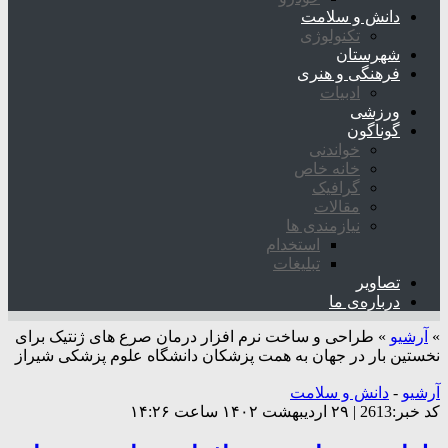
دانش و سلامت
تکنولوژی
شهرستان
فرهنگی و هنری
ادبیات
ورزشی
گوناگون
خواندنی
خانه خاص
گرافیک
مقالات
نیازمندی ها
استخدام
تبلیغات
تصاویر
درباره‌ی ما
»
آرشیو
»
طراحی و ساخت نرم افزار درمان صرع های ژنتیک برای
نخستین بار در جهان به همت پزشکان دانشگاه علوم پزشکی شیراز
آرشیو
-
دانش و سلامت
کد خبر:2613 | ۲۹ اردیبهشت ۱۴۰۲ ساعت ۱۴:۲۶