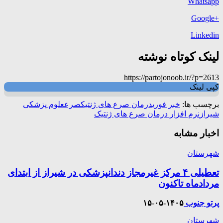
Whatsapp
+Google
Linkedin
لینک کوتاه نوشته
https://partojonoob.ir/?p=2613
کپی لینک
برچسب ها:
خبر فوری
درمان صرع های ژنتیک
صرع
علوم پزشکی
شیراز
نرم افزار درمان صرع های ژنتیک
اخبار مشابه
شهرستان
تعطیلی ۴ مرکز غیرمجاز دندانپزشکی در شیراز از ابتدای
مردادماه تاکنون
پرتو جنوب
۱۴۰۵-۰۵-۱۵
شهرستان