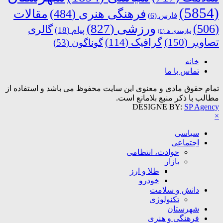
(5854)
فرهنگی هنری
(484)
مقالات
فارس
(6)
ورزشی
(827)
(506)
گالری
پیام
(18)
نیازمندی ها
(0)
تصاویر
(150)
گرافیک
(114)
گوناگون
(53)
خانه
تماس با ما
تمام حقوق مادی و معنوی این سایت محفوظ می باشد و استفاده از
مطالب با ذکر منبع بلامانع است.
DESIGNE BY:
SP Agency
×
سیاسی
اجتماعی
حوادث، انتظامی
بازار
طلا و ارز
خودرو
دانش و سلامت
تکنولوژی
شهرستان
فرهنگی و هنری