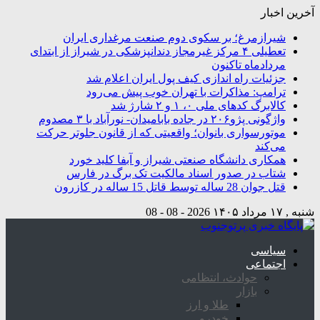
آخرین اخبار
شیرازمرغ؛ بر سکوی دوم صنعت مرغداری ایران
تعطیلی ۴ مرکز غیرمجاز دندانپزشکی در شیراز از ابتدای
مردادماه تاکنون
جزئیات راه اندازی کیف پول ایران اعلام شد
ترامپ: مذاکرات با تهران خوب پیش می‌رود
کالابرگ کدهای ملی ۰، ۱ و ۲ شارژ شد
واژگونی پژو۲۰۶ در جاده بابامیدان- نورآباد با ۳ مصدوم
موتورسواری بانوان؛ واقعیتی که از قانون جلوتر حرکت
می‌کند
همکاری دانشگاه صنعتی شیراز و آبفا کلید خورد
شتاب در صدور اسناد مالکیت تک برگ در فارس
قتل جوان 28 ساله توسط قاتل 15 ساله در کازرون
شنبه , ۱۷ مرداد ۱۴۰۵
2026 - 08 - 08
سیاسی
اجتماعی
حوادث، انتظامی
بازار
طلا و ارز
خودرو