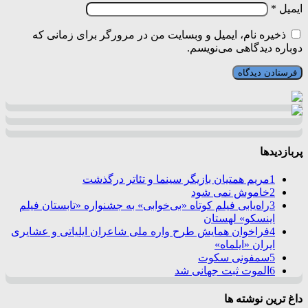
ایمیل
*
ذخیره نام، ایمیل و وبسایت من در مرورگر برای زمانی که
دوباره دیدگاهی می‌نویسم.
پربازدیدها
1
مریم همتیان بازیگر سینما و تئاتر درگذشت
2
خاموش نمی شود
3
راه‌یابی فیلم کوتاه «بی‌خوابی» به جشنواره «تابستان فیلم
اینسکو» لهستان
4
فراخوان همایش طرح واره ملی شاعران ایلیاتی و عشایری
ایران «ایلماه»
5
سمفونی سکوت
6
الموت ثبت جهانی شد
داغ ترین نوشته ها