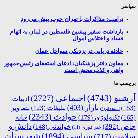
سیاسی
ترامپ: مذاکرات با تهران خوب پیش می‌رود
بازداشت سفیر پیشین فلسطین در لبنان به اتهام
فساد و اختلاس اموال
حادثه دریایی در نزدیکی سواحل عمان
معاون دفتر پزشکیان: ادعای استعفای رئیس‌جمهور
واهی و کذب محض است
برچسب ها
آرشیو
(4743)
اجتماعی
(2727)
ادبیات
بازار
(403)
(153)
تبلیغات
(123)
تصاویر
استخدام
(2)
حوادث
(2343)
خانه
(165)
تکنولوژی
(179)
دانش و
خاص
(392)
خواندنی
(148)
خبر فوری
(11)
شهرستان
سیاسی
(1894)
سلامت
(717)