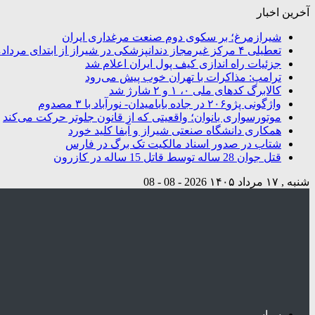
آخرین اخبار
شیرازمرغ؛ بر سکوی دوم صنعت مرغداری ایران
تعطیلی ۴ مرکز غیرمجاز دندانپزشکی در شیراز از ابتدای مردادماه تاکنون
جزئیات راه اندازی کیف پول ایران اعلام شد
ترامپ: مذاکرات با تهران خوب پیش می‌رود
کالابرگ کدهای ملی ۰، ۱ و ۲ شارژ شد
واژگونی پژو۲۰۶ در جاده بابامیدان- نورآباد با ۳ مصدوم
موتورسواری بانوان؛ واقعیتی که از قانون جلوتر حرکت می‌کند
همکاری دانشگاه صنعتی شیراز و آبفا کلید خورد
شتاب در صدور اسناد مالکیت تک برگ در فارس
قتل جوان 28 ساله توسط قاتل 15 ساله در کازرون
شنبه , ۱۷ مرداد ۱۴۰۵
2026 - 08 - 08
سیاسی