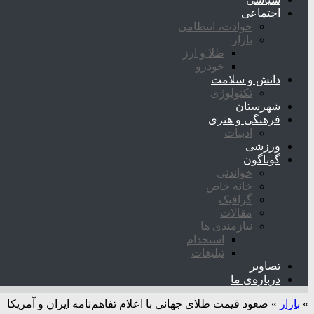
اجتماعی
حوادث، انتظامی
بازار
طلا و ارز
خودرو
دانش و سلامت
تکنولوژی
شهرستان
فرهنگی و هنری
ادبیات
ورزشی
گوناگون
خواندنی
خانه خاص
گرافیک
مقالات
نیازمندی ها
استخدام
تبلیغات
تصاویر
درباره‌ی ما
»
بازار
»
صعود قیمت طلای جهانی با اعلام تفاهم‌نامه ایران و آمریکا