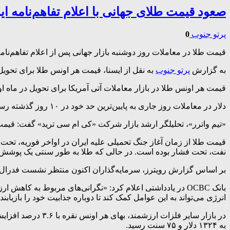
صعود قیمت طلای جهانی با اعلام تفاهم‌نامه ایر
پرتو جنوب
0
قیمت طلا در معاملات روز دوشنبه بازار جهانی پس از اعلام تفاهم‌نام
به گزارش
پرتو جنوب
به نقل از ایسنا، قیمت هر اونس طلا برای تحویل فوری، با ۲.۵ درصد افزایش، به ۴۳۲۲ دلار و ۸۷ سنت رسید و در بالاترین 
قیمت هر اونس طلا در بازار معاملات آتی آمریکا برای تحویل در ماه اوت، با ۲.۵ درصد افزایش، به ۴۳۴۴ دلار و ۸۰ 
دلار در معاملات روز جاری به پایین‌ترین حد خود در ۱۰ روز گذشته رسید و طلا را که به ارز آمریکا قیمت‌گذاری می‌شود، برای دارندگان سایر ارزها ارزان‌تر کرد. قیمت نفت نیز بیش از ۴ درصد کاهش یافت.
«تیم واترر»، تحلیلگر ارشد بازار شرکت «کی ام سی ترید» گفت: قیمت‌
نفت، تحت فشار بوده است. در حالی که طلا به طور سنتی یک پوشش ریسک 
بر اساس گزارش رویترز، سرمایه‌گذاران اکنون منتظر نشست فدرال رزر
بانک OCBC در یادداشتی اعلام کرد: «نگرانی‌های مربوط به ک
انرژی می‌تواند به این عوامل کمک کند تا دوباره جذابیت خود را بازیابند.
به ۱۳۲۴ دلار و ۷۵ سنت رسید.