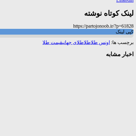
Linkedin
لینک کوتاه نوشته
https://partojonoob.ir/?p=61828
کپی لینک
برچسب ها:
اونس طلا
طلا
طلای جهانی
قیمت طلا
اخبار مشابه