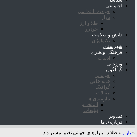
اجتماعی
حوادث، انتظامی
بازار
طلا و ارز
خودرو
دانش و سلامت
تکنولوژی
شهرستان
فرهنگی و هنری
ادبیات
ورزشی
گوناگون
خواندنی
خانه خاص
گرافیک
مقالات
نیازمندی ها
استخدام
تبلیغات
تصاویر
درباره‌ی ما
»
بازار
»
طلا در بازارهای جهانی تغییر مسیر داد