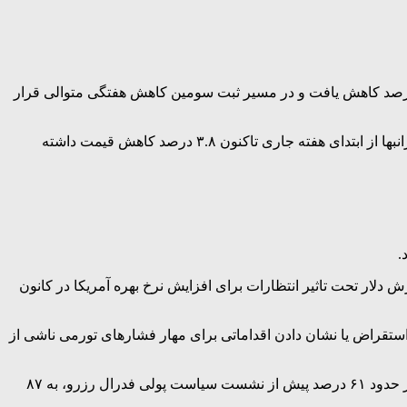
ا در معاملات روز جمعه بازار جهانی، تحت تاثیر تقویت دلار و نشانه های افزایش احتمالی نرخ بهره بانک مرکزی آمریکا، بیش از ۲ درصد کاهش یافت و در مسیر ثبت سومین کاهش هفتگی متوالی قرار
به نقل از ایسنا، قیمت هر اونس طلا برای تحویل فوری، با ۲.۱ درصد کاهش، به ۴۱۲۱ دلار و ۹۵ سنت رسید. این فلز گرانبها از ابتدای هفته جاری تاکنون ۳.۸ درصد کاهش قیمت داشته
.
ش دلار تحت تاثیر انتظارات برای افزایش نرخ بهره آمریکا در کانون
ه‌های استقراض یا نشان دادن اقداماتی برای مهار فشارهای تورمی ناشی از
بر اساس گزارش رویترز، طبق ابزار دیده‌بان فدرال شرکت CME، معامله‌گران انتظارات خود را برای افزایش نرخ بهره آمریکا در دسامبر، از حدود ۶۱ درصد پیش از نشست سیاست پولی فدرال رزرو، به ۸۷