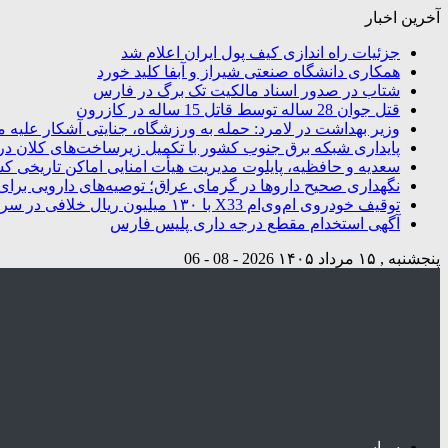
آخرین اخبار
جزئیات راه اندازی کیف پول ایران اعلام شد
همکاری دانشگاه صنعتی شیراز و آبفا کلید خورد
شتاب در صدور اسناد مالکیت تک برگ در فارس
قتل جوان 28 ساله توسط قاتل 15 ساله در کازرون
وزیر بهداشت در لامرد: حمله به ورزشگاه، جنایتی آشکار علیه م
پایداری شبکه برق جنوب کشور با تکمیل زیرساخت‌های کلان در
سعدیه و حافظیه، پایلوت مدیریت هیأت امنایی اماکن تاریخی ک
نگهداری صحیح داروها در گرمای عراق؛ توصیه‌های دارویی برای 
توقیف خودروی ام‌وی‌ام X33 با ۱۳۰ میلیون ریال خلافی در سروستان
آگهی استخدام مقطع درجه داری پلیس فارس
پنجشنبه , ۱۵ مرداد ۱۴۰۵
2026 - 08 - 06
سیاسی