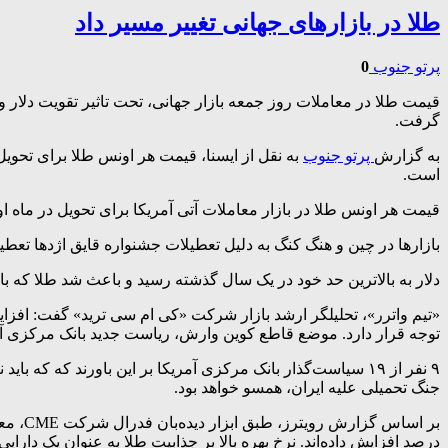
طلا در بازارهای جهانی تغییر مسیر داد
پرتو جنوب
0
گرفت.
به گزارش
پرتو جنوب
است.
قیمت هر اونس طلا در بازار معاملات آتی آمریکا برای تحویل در ماه اوت، با ۲.۵ درصد کاهش، به ۴۱۳۹ دلار و ۴۰ 
بازارها در چین و هنگ کنگ به دلیل تعطیلات جشنواره قایق اژدها تعطی
دلار به بالاترین حد خود در یک سال گذشته رسید و باعث شد طلا که با 
«تیم واترر»، تحلیلگر ارشد بازار شرکت «کی ام سی ترید» گفت: افزایش
توجه قرار دارد. موضع قاطع کوین وارش، ریاست جدید بانک مرکزی آم
۹ نفر از ۱۹ سیاست‌گذار بانک مرکزی آمریکا بر این باورند که
جنگ تحمیلی علیه ایران، همسو خواهد بود.
درصد افزایش داده‌اند. نرخ بهره بالا بر جذابیت طلا به عنوان یک دارایی 