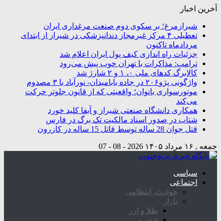
آخرین اخبار
شیرازمرغ؛ بر سکوی دوم صنعت مرغداری ایران
تعطیلی ۴ مرکز غیرمجاز دندانپزشکی در شیراز از ابتدای
مردادماه تاکنون
جزئیات راه اندازی کیف پول ایران اعلام شد
ترامپ: مذاکرات با تهران خوب پیش می‌رود
کالابرگ کدهای ملی ۰، ۱ و ۲ شارژ شد
واژگونی پژو۲۰۶ در جاده بابامیدان- نورآباد با ۳ مصدوم
موتورسواری بانوان؛ واقعیتی که از قانون جلوتر حرکت
می‌کند
همکاری دانشگاه صنعتی شیراز و آبفا کلید خورد
شتاب در صدور اسناد مالکیت تک برگ در فارس
قتل جوان 28 ساله توسط قاتل 15 ساله در کازرون
جمعه , ۱۶ مرداد ۱۴۰۵
2026 - 08 - 07
سیاسی
اجتماعی
حوادث، انتظامی
بازار
طلا و ارز
خودرو