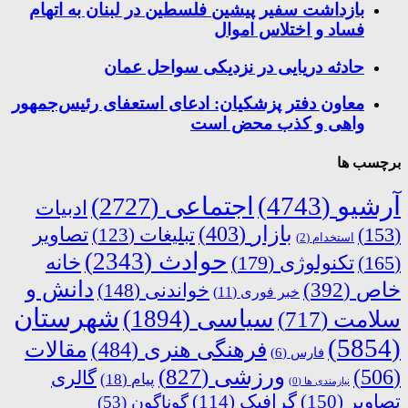
بازداشت سفیر پیشین فلسطین در لبنان به اتهام
فساد و اختلاس اموال
حادثه دریایی در نزدیکی سواحل عمان
معاون دفتر پزشکیان: ادعای استعفای رئیس‌جمهور
واهی و کذب محض است
برچسب ها
آرشیو
(4743)
اجتماعی
(2727)
ادبیات
بازار
(403)
(153)
تبلیغات
(123)
تصاویر
استخدام
(2)
حوادث
(2343)
خانه
(165)
تکنولوژی
(179)
دانش و
خاص
(392)
خواندنی
(148)
خبر فوری
(11)
شهرستان
سیاسی
(1894)
سلامت
(717)
(5854)
فرهنگی هنری
(484)
مقالات
فارس
(6)
ورزشی
(827)
(506)
گالری
پیام
(18)
نیازمندی ها
(0)
تصاویر
(150)
گرافیک
(114)
گوناگون
(53)