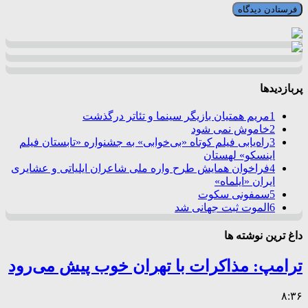
پربازدیدها
1
مریم همتیان بازیگر سینما و تئاتر درگذشت
2
خاموش نمی شود
3
راه‌یابی فیلم کوتاه «بی‌خوابی» به جشنواره «تابستان فیلم
اینسکو» لهستان
4
فراخوان همایش طرح واره ملی شاعران ایلیاتی و عشایری
ایران «ایلماه»
5
سمفونی سکوت
6
الموت ثبت جهانی شد
داغ ترین نوشته ها
ترامپ: مذاکرات با تهران خوب پیش می‌رود
۸:۳۶