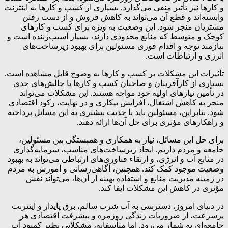
و کارها نیز تأثیر منفی می‌گذارد. بسیاری از کسب و کارها به اینترنت
وابسته‌اند و قطع آن می‌تواند به کاهش فروش و از دست رفتن
مشتریان منجر شود. این وضعیت به ویژه برای کسب و کارهای
کوچک و متوسط که منابع محدودی دارند، بسیار آسیب‌زننده است و
نیازمند توجه و اقدام فوری مسئولین برای بهبود زیرساخت‌های
انرژی و ارتباطات است.
تأثیرات این مشکلات بر کسب و کارها به وضوح قابل مشاهده است.
بسیاری از کارآفرینان و صاحبان کسب و کارها با چالش‌های جدی
در تأمین نیازهای اولیه خود مواجه هستند. این مشکلات می‌تواند
منجر به کاهش اشتغال، افزایش بیکاری و در نهایت، رکود اقتصادی
شود. بنابراین، مسئولین باید با جدیت بیشتری به این مسائل پرداخته
و راهکارهای مؤثری برای حل آن‌ها ارائه دهند.
برای حل این مسائل، نیاز به همکاری و همبستگی بین مسئولین،
جامعه و مردم داریم. ایجاد زیرساخت‌های مناسب، سرمایه‌گذاری
در منابع آب و انرژی، و ارتقاء فناوری‌های ارتباطی می‌تواند به بهبود
وضعیت موجود کمک کند. همچنین، آگاهی‌رسانی و آموزش به مردم
در زمینه مدیریت منابع و استفاده بهینه از آن‌ها، می‌تواند نقش
مؤثری در کاهش این مشکلات ایفا کند.
در دنیای امروز، دسترسی به آب شرب سالم، برق پایدار و اینترنت
پرسرعت، از ضروریات زندگی روزمره و پیشرفت اقتصادی هر
جامعه‌ای به شمار می‌رود. اما متأسفانه، مشکلاتی نظیر کمبود آب