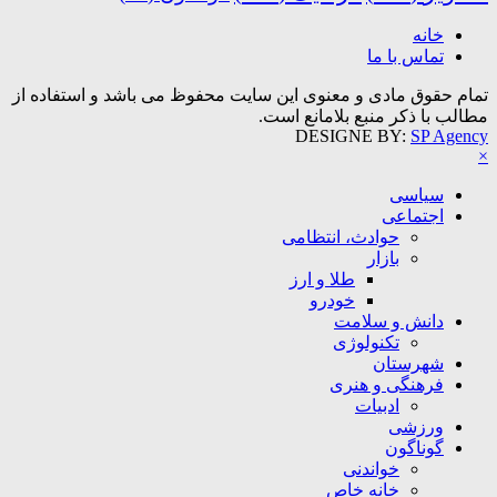
خانه
تماس با ما
تمام حقوق مادی و معنوی این سایت محفوظ می باشد و استفاده از
مطالب با ذکر منبع بلامانع است.
DESIGNE BY:
SP Agency
×
سیاسی
اجتماعی
حوادث، انتظامی
بازار
طلا و ارز
خودرو
دانش و سلامت
تکنولوژی
شهرستان
فرهنگی و هنری
ادبیات
ورزشی
گوناگون
خواندنی
خانه خاص