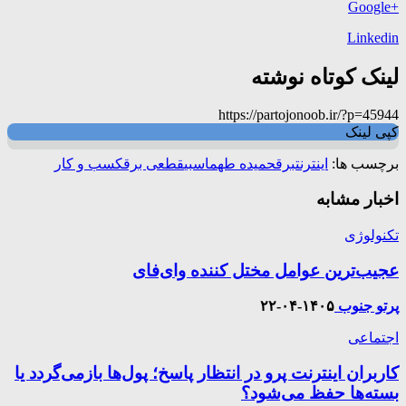
+Google
Linkedin
لینک کوتاه نوشته
https://partojonoob.ir/?p=45944
کپی لینک
برچسب ها:
اینترنت
برق
حمیده طهماسبی
قطعی برق
کسب و کار
اخبار مشابه
تکنولوژی
عجیب‌ترین عوامل مختل کننده وای‌فای
پرتو جنوب
۱۴۰۵-۰۴-۲۲
اجتماعی
کاربران اینترنت پرو در انتظار پاسخ؛ پول‌ها بازمی‌گردد یا
بسته‌ها حفظ می‌شود؟