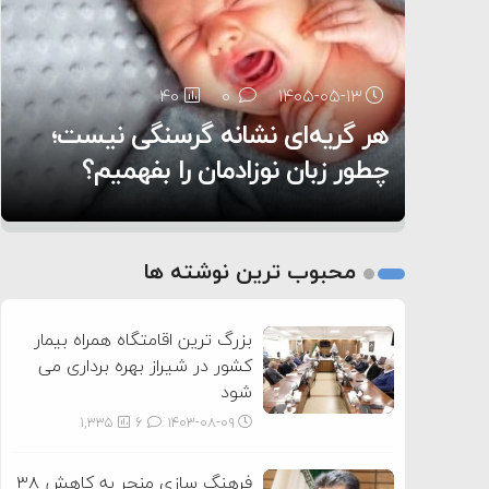
۶:۰۵
40
29
0
0
۱۴۰۵-۰۵-۱۳
۱۴۰۵-۰۵-۱۲
هر گریه‌ای نشانه گرسنگی نیست؛
تغذیه پدر می‌تواند بر سلامت نوزاد
14
0
۱۴۰۵-۰۵-۱۲
تأثیر بگذارد
روی دیگر زندگی
چطور زبان نوزادمان را بفهمیم؟
1
2
محبوب ترین نوشته ها
3
بزرگ ترین اقامتگاه همراه بیمار
کشور در شیراز بهره برداری می
شود
1,335
6
۱۴۰۳-۰۸-۰۹
فرهنگ سازی منجر به کاهش ۳۸