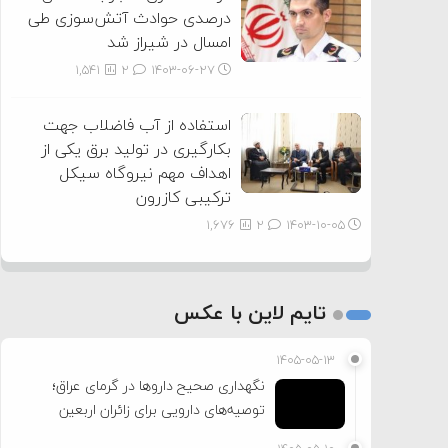
درصدی حوادث آتش‌سوزی طی
امسال در شیراز شد
1,541
2
۱۴۰۳-۰۶-۲۷
استفاده از آب فاضلاب جهت
بکارگیری در تولید برق یکی از
اهداف مهم نیروگاه سیکل
ترکیبی کازرون
1,676
2
۱۴۰۳-۱۰-۰۵
تایم لاین با عکس
۱۴۰۵-۰۵-۱۳
نگهداری صحیح داروها در گرمای عراق؛
توصیه‌های دارویی برای زائران اربعین