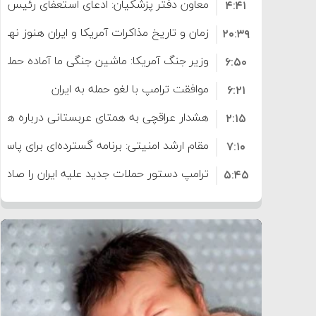
معاون دفتر پزشکیان: ادعای استعفای رئیس
۴:۴۱
است
زمان و تاریخ مذاکرات آمریکا و ایران هنوز نه
۲۰:۳۹
وزیر جنگ آمریکا: ماشین جنگی ما آماده حمله 
۶:۵۰
موافقت ترامپ با لغو حمله به ایران
۶:۲۱
هشدار عراقچی به همتای عربستانی درباره همرا
۲:۱۵
مقام ارشد امنیتی: برنامه گسترده‌ای برای پاسخ 
۷:۱۰
ترامپ دستور حملات جدید علیه ایران را صادر 
۵:۴۵
سپاه: دو نفتکش متخلف مورد اصابت قرار گر
۱۲:۵۹
ترامپ مدعی توافق تاریخی برای خلع سلاح ک
۸:۵۷
اعتراض عراقچی به همتای بلغارستانی به دلیل
۱۶:۱۹
ایران
کشورهایی که به متجاوزان کمک می کنند پ
۱۰:۱۵
سنتکام پایان تجاوز جدید به ایران را اعلام کرد