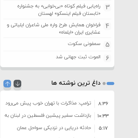
راه‌یابی فیلم کوتاه «بی‌خوابی» به جشنواره
3
«تابستان فیلم اینسکو» لهستان
فراخوان همایش طرح واره ملی شاعران ایلیاتی و
4
عشایری ایران «ایلماه»
سمفونی سکوت
5
الموت ثبت جهانی شد
6
داغ ترین نوشته ها
ترامپ: مذاکرات با تهران خوب پیش می‌رود
۸:۳۶
بازداشت سفیر پیشین فلسطین در لبنان به اته
۱۰:۳۳
حادثه دریایی در نزدیکی سواحل عمان
۵:۱۷