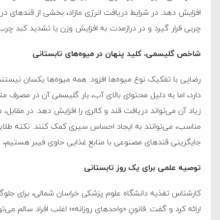
‌جمهور واهی و کذب محض
افزایش دهد. در شرایط دریافت انرژی مازاد، بخشی از قندهای 
ایی نشده است
چربی قرار گیرد و در درازمدت به افزایش وزن یا تشدید کبد چر
نظامی علیه ایران است
شاخص گلیسمی، کلید پنهان در میوه‌های تابستانی
رضایی با تفکیک نوع میوه‌ها افزود: همه میوه‌ها یکسان نیستند
هی با آمریکا
دارد، اما به دلیل محتوای بالای آب، بار گلیسمی آن در مصرف م
به دیوانگی آمریکا داریم
زیاد آن می‌تواند دریافت قند و کالری را افزایش دهد. در مقابل
کرد
مناسب، می‌توانند به ایجاد احساس سیری کمک کنند. نکته طلای
فته و متوقف شدند
جایگزینی قندهای مصنوعی با منابع غذایی حاوی فیبر هستیم، نه 
امل حماس شد
توصیه علمی برای یک روز تابستانی
 کمک به آمریکا در حملات به
کارشناس تغذیه دانشگاه علوم پزشکی خراسان شمالی، برای جلوگیر
اسخ سختی خواهند گرفت