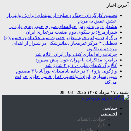
آخرین اخبار
تحسین کارگردان «جنگ و صلح» از سینمای ایران؛ روایتی از
عشق عمیق به مردم
هشدار درباره فروش حواله‌های صوری خودروهای وارداتی
شیرازمرغ؛ بر سکوی دوم صنعت مرغداری ایران
برگزاری موکب حرم مطهر حضرت سید علاءالدین حسین(ع)
تعطیلی ۴ مرکز غیرمجاز دندانپزشکی در شیراز از ابتدای
مردادماه تاکنون
جزئیات راه اندازی کیف پول ایران اعلام شد
ترامپ: مذاکرات با تهران خوب پیش می‌رود
کالابرگ کدهای ملی ۰، ۱ و ۲ شارژ شد
واژگونی پژو۲۰۶ در جاده بابامیدان- نورآباد با ۳ مصدوم
موتورسواری بانوان؛ واقعیتی که از قانون جلوتر حرکت
می‌کند
شنبه , ۱۷ مرداد ۱۴۰۵
2026 - 08 - 08
سیاسی
اجتماعی
حوادث، انتظامی
بازار
طلا و ارز