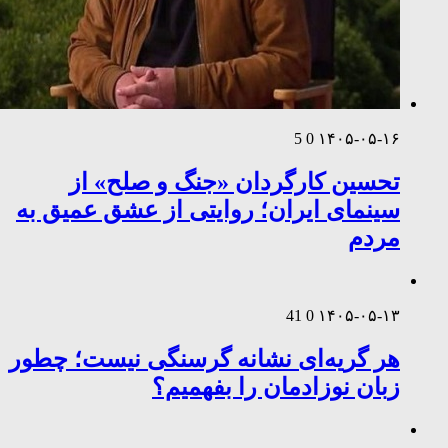
5
0
۱۴۰۵-۰۵-۱۶
تحسین کارگردان «جنگ و صلح» از
سینمای ایران؛ روایتی از عشق عمیق به
مردم
41
0
۱۴۰۵-۰۵-۱۳
هر گریه‌ای نشانه گرسنگی نیست؛ چطور
زبان نوزادمان را بفهمیم؟