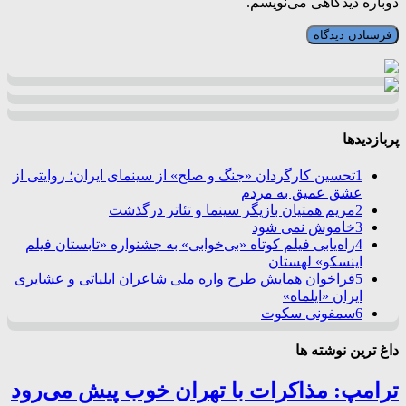
دوباره دیدگاهی می‌نویسم.
پربازدیدها
1
تحسین کارگردان «جنگ و صلح» از سینمای ایران؛ روایتی از
عشق عمیق به مردم
2
مریم همتیان بازیگر سینما و تئاتر درگذشت
3
خاموش نمی شود
4
راه‌یابی فیلم کوتاه «بی‌خوابی» به جشنواره «تابستان فیلم
اینسکو» لهستان
5
فراخوان همایش طرح واره ملی شاعران ایلیاتی و عشایری
ایران «ایلماه»
6
سمفونی سکوت
داغ ترین نوشته ها
ترامپ: مذاکرات با تهران خوب پیش می‌رود