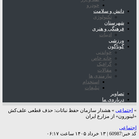
خودرو
دانش و سلامت
تکنولوژی
شهرستان
فرهنگی و هنری
ادبیات
ورزشی
گوناگون
خواندنی
خانه خاص
گرافیک
مقالات
نیازمندی ها
استخدام
تبلیغات
تصاویر
درباره‌ی ما
»
اجتماعی
»
هشدار سازمان حفظ نباتات: حذف قطعی علف‌کش
«لینورون» از مزارع ایران
اجتماعی
کد خبر:60987 | ۱۳ خرداد ۱۴۰۵ ساعت ۰۶:۱۷