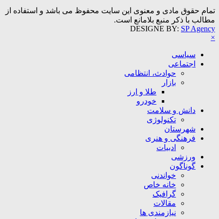
تمام حقوق مادی و معنوی این سایت محفوظ می باشد و استفاده از
مطالب با ذکر منبع بلامانع است.
DESIGNE BY:
SP Agency
×
سیاسی
اجتماعی
حوادث، انتظامی
بازار
طلا و ارز
خودرو
دانش و سلامت
تکنولوژی
شهرستان
فرهنگی و هنری
ادبیات
ورزشی
گوناگون
خواندنی
خانه خاص
گرافیک
مقالات
نیازمندی ها