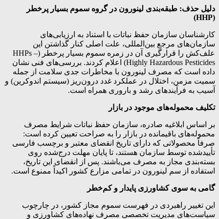
دلیل حذف: طبقه‌بندی لینورون در گروه سموم بسیار پرخطر
(HHP)
کارشناسان سازمان حفظ نباتات با استناد به ارزیابی‌های
سازمان‌های مرجع بین‌المللی، علت اصلی کنار گذاشتن این
علف‌کش را قرارگیری آن در زمره سموم بسیار پرخطر (HHPs –
Highly Hazardous Pesticides) اعلام کردند. بررسی‌های فنی نشان
داده است که مصرف لینورون با مخاطرات جدی سلامت از جمله
سمیت مزمن، اختلال در عملکرد غدد درون‌ریز (سیستم اندوکرین) و
آسیب به فرآیندهای رشد و باروری همراه است.
تکلیف محموله‌های موجود در بازار
بر اساس ابلاغیه صادره، سازمان حفظ نباتات شرایط مصرف
محموله‌های باقیمانده در بازار را به صراحت تعیین کرده است:
صرفاً محصولاتی که دارای تاریخ انقضای معتبر و برچسب فارسی
تأییدشده توسط سازمان هستند، تا پایان مهلت درج‌شده روی
بسته‌بندی مجاز به مصرف می‌باشند. پس از انقضای این تاریخ،
استفاده از سم لینورون در تمامی مزارع کشور اکیداً ممنوع است.
گامی به سوی کشاورزی پایدار و کم‌خطر
این تغییر راهبردی در فهرست سموم مجاز کشور، در چارچوب
سیاست‌های مدیریت تخصصی مصرف نهاده‌های کشاورزی و