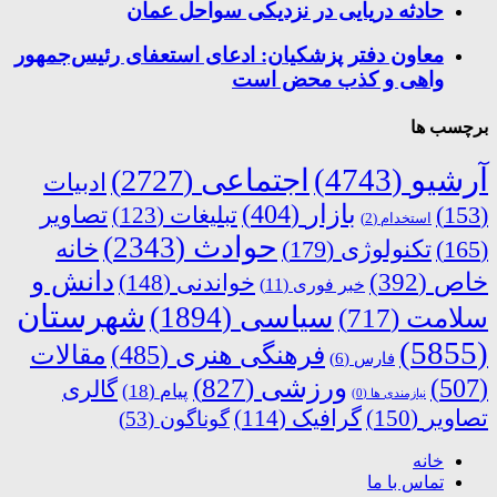
حادثه دریایی در نزدیکی سواحل عمان
معاون دفتر پزشکیان: ادعای استعفای رئیس‌جمهور
واهی و کذب محض است
برچسب ها
آرشیو
(4743)
اجتماعی
(2727)
ادبیات
بازار
(404)
(153)
تبلیغات
(123)
تصاویر
استخدام
(2)
حوادث
(2343)
خانه
(165)
تکنولوژی
(179)
دانش و
خاص
(392)
خواندنی
(148)
خبر فوری
(11)
شهرستان
سیاسی
(1894)
سلامت
(717)
(5855)
فرهنگی هنری
(485)
مقالات
فارس
(6)
ورزشی
(827)
(507)
گالری
پیام
(18)
نیازمندی ها
(0)
تصاویر
(150)
گرافیک
(114)
گوناگون
(53)
خانه
تماس با ما