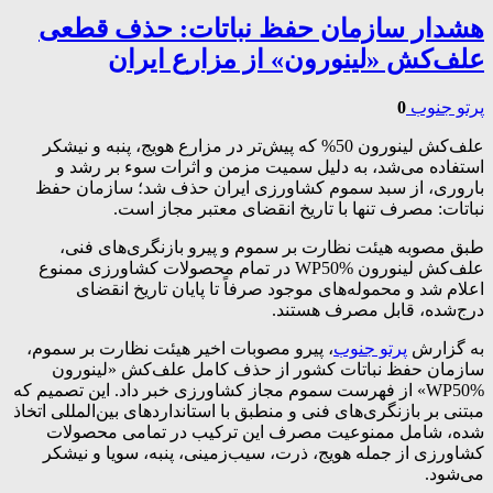
هشدار سازمان حفظ نباتات: حذف قطعی
علف‌کش «لینورون» از مزارع ایران
پرتو جنوب
0
علف‌کش لینورون 50% که پیش‌تر در مزارع هویج، پنبه و نیشکر
استفاده می‌شد، به دلیل سمیت مزمن و اثرات سوء بر رشد و
باروری، از سبد سموم کشاورزی ایران حذف شد؛ سازمان حفظ
نباتات: مصرف تنها با تاریخ انقضای معتبر مجاز است.
طبق مصوبه هیئت نظارت بر سموم و پیرو بازنگری‌های فنی،
علف‌کش لینورون WP50% در تمام محصولات کشاورزی ممنوع
اعلام شد و محموله‌های موجود صرفاً تا پایان تاریخ انقضای
درج‌شده، قابل مصرف هستند.
به گزارش
پرتو جنوب
، پیرو مصوبات اخیر هیئت نظارت بر سموم،
سازمان حفظ نباتات کشور از حذف کامل علف‌کش «لینورون
WP50%» از فهرست سموم مجاز کشاورزی خبر داد. این تصمیم که
مبتنی بر بازنگری‌های فنی و منطبق با استانداردهای بین‌المللی اتخاذ
شده، شامل ممنوعیت مصرف این ترکیب در تمامی محصولات
کشاورزی از جمله هویج، ذرت، سیب‌زمینی، پنبه، سویا و نیشکر
می‌شود.