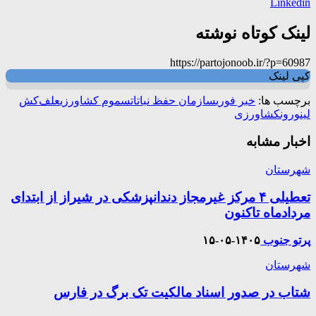
Linkedin
لینک کوتاه نوشته
https://partojonoob.ir/?p=60987
کپی لینک
برچسب ها:
خبر فوری
سازمان حفظ نباتات
سموم کشاورزی
علف‌کش
لینورون
کشاورزی
اخبار مشابه
شهرستان
تعطیلی ۴ مرکز غیرمجاز دندانپزشکی در شیراز از ابتدای
مردادماه تاکنون
پرتو جنوب
۱۴۰۵-۰۵-۱۵
شهرستان
شتاب در صدور اسناد مالکیت تک برگ در فارس