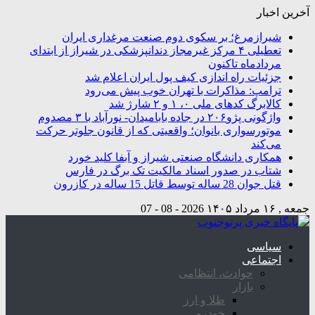
آخرین اخبار
شیرازمرغ؛ بر سکوی دوم صنعت مرغداری ایران
تعطیلی ۴ مرکز غیرمجاز دندانپزشکی در شیراز از ابتدای
مردادماه تاکنون
جزئیات راه اندازی کیف پول ایران اعلام شد
ترامپ: مذاکرات با تهران خوب پیش می‌رود
کالابرگ کدهای ملی ۰، ۱ و ۲ شارژ شد
واژگونی پژو۲۰۶ در جاده بابامیدان- نورآباد با ۳ مصدوم
موتورسواری بانوان؛ واقعیتی که از قانون جلوتر حرکت
می‌کند
همکاری دانشگاه صنعتی شیراز و آبفا کلید خورد
شتاب در صدور اسناد مالکیت تک برگ در فارس
قتل جوان 28 ساله توسط قاتل 15 ساله در کازرون
جمعه , ۱۶ مرداد ۱۴۰۵
2026 - 08 - 07
سیاسی
اجتماعی
حوادث، انتظامی
بازار
طلا و ارز
خودرو