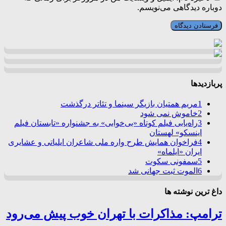
دوباره دیدگاهی می‌نویسم.
پربازدیدها
1
مریم همتیان بازیگر سینما و تئاتر درگذشت
2
خاموش نمی شود
3
راه‌یابی فیلم کوتاه «بی‌خوابی» به جشنواره «تابستان فیلم
اینسکو» لهستان
4
فراخوان همایش طرح واره ملی شاعران ایلیاتی و عشایری
ایران «ایلماه»
5
سمفونی سکوت
6
الموت ثبت جهانی شد
داغ ترین نوشته ها
ترامپ: مذاکرات با تهران خوب پیش می‌رود