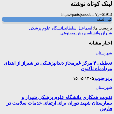
لینک کوتاه نوشته
https://partojonoob.ir/?p=61913
کپی لینک
برچسب ها:
اسماعیل سلطانی
دانشگاه علوم پزشکی
شیراز
روانشناسی
هوش مصنوعی
اخبار مشابه
شهرستان
تعطیلی ۴ مرکز غیرمجاز دندانپزشکی در شیراز از ابتدای
مردادماه تاکنون
پرتو جنوب
۱۴۰۵-۰۵-۱۵
شهرستان
تقویت همکاری دانشگاه علوم پزشکی شیراز و
بیمارستان شهید دوران برای ارتقای خدمات سلامت در
فارس