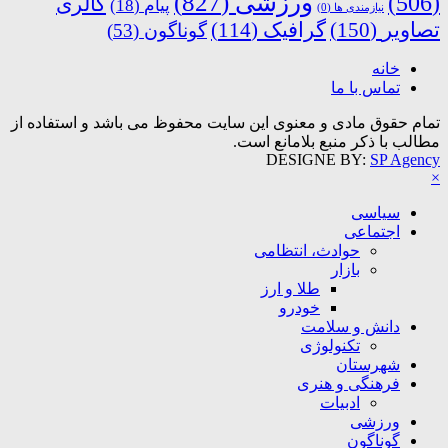
ورزشی
(827)
(506)
گالری
پیام
(18)
نیازمندی ها
(0)
تصاویر
(150)
گرافیک
(114)
گوناگون
(53)
خانه
تماس با ما
تمام حقوق مادی و معنوی این سایت محفوظ می باشد و استفاده از
مطالب با ذکر منبع بلامانع است.
DESIGNE BY:
SP Agency
×
سیاسی
اجتماعی
حوادث، انتظامی
بازار
طلا و ارز
خودرو
دانش و سلامت
تکنولوژی
شهرستان
فرهنگی و هنری
ادبیات
ورزشی
گوناگون