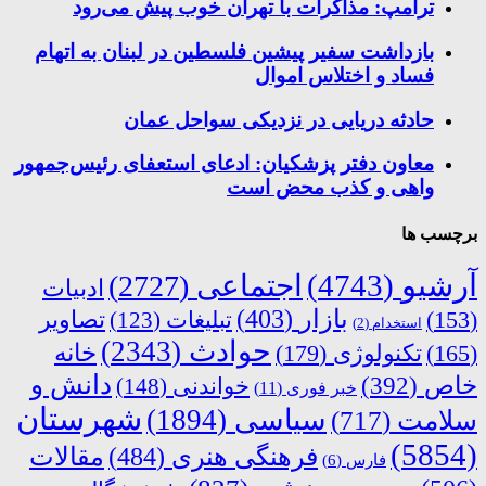
ترامپ: مذاکرات با تهران خوب پیش می‌رود
بازداشت سفیر پیشین فلسطین در لبنان به اتهام
فساد و اختلاس اموال
حادثه دریایی در نزدیکی سواحل عمان
معاون دفتر پزشکیان: ادعای استعفای رئیس‌جمهور
واهی و کذب محض است
برچسب ها
آرشیو
(4743)
اجتماعی
(2727)
ادبیات
بازار
(403)
(153)
تبلیغات
(123)
تصاویر
استخدام
(2)
حوادث
(2343)
خانه
(165)
تکنولوژی
(179)
دانش و
خاص
(392)
خواندنی
(148)
خبر فوری
(11)
شهرستان
سیاسی
(1894)
سلامت
(717)
(5854)
فرهنگی هنری
(484)
مقالات
فارس
(6)