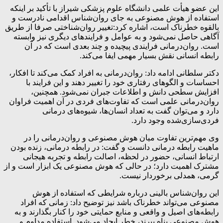
این عضو هیأت علمی دانشگاه علوم پزشکی شیراز با تأکید بر اینکه
استفاده از هوش مصنوعی به جای روان‌شناس اقدامی نادرست و
بالقوه خطرناک است، اشاره کرد:تغییر روان‌شناختی صرفا از طریق
آگاهی حاصل نمی‌شود و به عوامل و فرایندهای دیگری نیز وابسته
است. روان‌درمانی فرایندی پیچیده و چند بعدی است که در آن
رابطه انسانی نقش بسیار مهمی ایفا می‌کند.
دکتر سلطانی ادامه داد: روان‌درمانی به افراد کمک می‌کند تا افکار،
احساسات و الگوهای رفتاری خود را تغییر دهند و این فرایند با
افزایش سطحی دانش و اطلاعات جبران نمی‌شود. همچنین،
روان‌درمانی علمی است که تفاوت‌های فردی در آن اهمیت فراوان
دارد و می‌توان گفت به تعداد انسان‌ها، شیوه‌های درمانی
فردی‌سازی‌شده وجود دارد.
وی مهم‌ترین تفاوت میان هوش مصنوعی و روان‌درمانی را در
ماهیت رابطه درمانی دانست و گفت: در رابطه درمانی، زنده بودن
ارتباط انسانی، حضور در لحظه، اصالت رابطه و تجربه هیجانی
مشترک اهمیت دارد؛ در حالی که هوش مصنوعی یک ابزار است و از
گرمی، همدلی برخوردار نیست.
این روان‌شناس بالینی درباره شرایطی که استفاده از هوش
مصنوعی می‌تواند خطرناک باشد نیز توضیح داد: زمانی که افراد
رابطه‌های اصیل و واقعی و منابع حمایتی خود را کنار بگذارند و به
هوش مصنوعی پناه ببرند، خطر ایجاد می‌شود. استفاده مداوم و