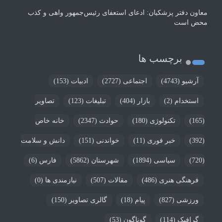
معاون دفتر پزشکیان: ادعای استعفای رئیس‌جمهور واهی و کذب
محض است
برچسب ها
آرشیو
(4743)
اجتماعی
(2727)
ادبیات
(153)
استخدام
(2)
بازار
(404)
تبلیغات
(123)
تصاویر
(165)
تکنولوژی
(180)
حوادث
(2347)
خانه خاص
(392)
خبر فوری
(11)
خواندنی
(151)
دانش و سلامت
(720)
سیاسی
(1894)
شهرستان
(5862)
فارس
(6)
فرهنگی هنری
(486)
مقالات
(507)
نیازمندی ها
(0)
ورزشی
(827)
پیام
(18)
گالری تصاویر
(150)
گرافیک
(114)
گوناگون
(53)