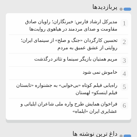
پربازدیدها
مدیرکل ارشاد فارس: خبرنگاران؛ راویان صادق
1
مقاومت و صدای مردمند در هیاهوی روایت‌ها
تحسین کارگردان «جنگ و صلح» از سینمای ایران؛
2
روایتی از عشق عمیق به مردم
مریم همتیان بازیگر سینما و تئاتر درگذشت
3
خاموش نمی شود
4
راه‌یابی فیلم کوتاه «بی‌خوابی» به جشنواره «تابستان
5
فیلم اینسکو» لهستان
فراخوان همایش طرح واره ملی شاعران ایلیاتی و
6
عشایری ایران «ایلماه»
داغ ترین نوشته ها