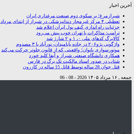
آخرین اخبار
شیرازمرغ؛ بر سکوی دوم صنعت مرغداری ایران
تعطیلی ۴ مرکز غیرمجاز دندانپزشکی در شیراز از ابتدای مردادماه تاکنون
جزئیات راه اندازی کیف پول ایران اعلام شد
ترامپ: مذاکرات با تهران خوب پیش می‌رود
کالابرگ کدهای ملی ۰، ۱ و ۲ شارژ شد
واژگونی پژو۲۰۶ در جاده بابامیدان- نورآباد با ۳ مصدوم
موتورسواری بانوان؛ واقعیتی که از قانون جلوتر حرکت می‌کند
همکاری دانشگاه صنعتی شیراز و آبفا کلید خورد
شتاب در صدور اسناد مالکیت تک برگ در فارس
قتل جوان 28 ساله توسط قاتل 15 ساله در کازرون
جمعه , ۱۶ مرداد ۱۴۰۵
2026 - 08 - 06
سیاسی