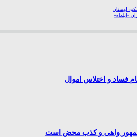
سکو» لهستان
ن «ایلماه»
ام فساد و اختلاس اموال
‌جمهور واهی و کذب محض است