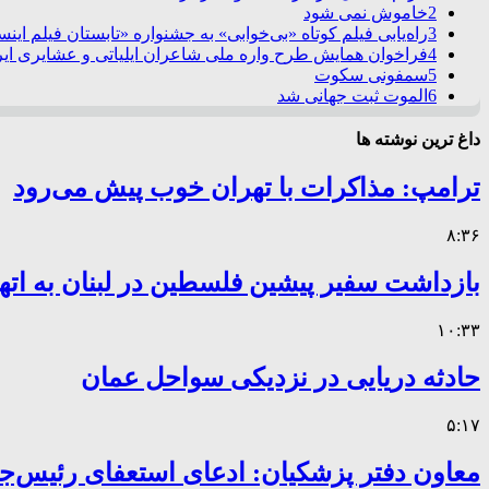
2
خاموش نمی شود
3
راه‌یابی فیلم کوتاه «بی‌خوابی» به جشنواره «تابستان فیلم این
4
فراخوان همایش طرح واره ملی شاعران ایلیاتی و عشایری ایرا
5
سمفونی سکوت
6
الموت ثبت جهانی شد
داغ ترین نوشته ها
ترامپ: مذاکرات با تهران خوب پیش می‌رود
۸:۳۶
بازداشت سفیر پیشین فلسطین در لبنان به اته
۱۰:۳۳
حادثه دریایی در نزدیکی سواحل عمان
۵:۱۷
معاون دفتر پزشکیان: ادعای استعفای رئیس