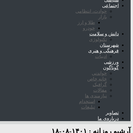
اجتماعی
حوادث، انتظامی
بازار
طلا و ارز
خودرو
دانش و سلامت
تکنولوژی
شهرستان
فرهنگی و هنری
ادبیات
ورزشی
گوناگون
خواندنی
خانه خاص
گرافیک
مقالات
نیازمندی ها
استخدام
تبلیغات
تصاویر
درباره‌ی ما
آرشیو روزانه :
۱۴۰۱-۰۸-۱۸