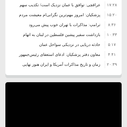
۱۷:۲۸
عراقچی: توافق با عمان نزدیک است/ تکذیب سهم
۱۵:۲۰
۱۱ درصدی ایران از خزر
پزشکیان: امروز مهم‌ترین نگرانی‌ام معیشت مردم
۸:۳۶
است
ترامپ: مذاکرات با تهران خوب پیش می‌رود
۱۰:۳۳
بازداشت سفیر پیشین فلسطین در لبنان به اتهام
۵:۱۷
فساد و اختلاس اموال
حادثه دریایی در نزدیکی سواحل عمان
۴:۴۱
معاون دفتر پزشکیان: ادعای استعفای رئیس‌جمهور
۲۰:۳۹
واهی و کذب محض است
زمان و تاریخ مذاکرات آمریکا و ایران هنوز نهایی
۶:۵۰
نشده است
وزیر جنگ آمریکا: ماشین جنگی ما آماده حمله
۶:۲۱
نظامی علیه ایران است
موافقت ترامپ با لغو حمله به ایران
۲:۱۵
هشدار عراقچی به همتای عربستانی درباره
۷:۱۰
همراهی با آمریکا
مقام ارشد امنیتی: برنامه گسترده‌ای برای پاسخ به
۵:۴۵
دیوانگی آمریکا داریم
ترامپ دستور حملات جدید علیه ایران را صادر کرد
۱۲:۵۹
سپاه: دو نفتکش متخلف مورد اصابت قرار گرفته