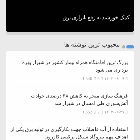
تحسین کارگردان «جنگ و صلح» از سینمای ایران؛ روایتی از
۸:۵۷
و متوقف شدند
ترامپ مدعی توافق تاریخی برای خلع سلاح کامل
۵ شهر افسانه‌ای هخامنشی که هنوز هم زنده هستند
عشق عمیق به مردم
کمک خورشید به رفع ناترازی برق
حماس شد
1
2
محبوب ترین نوشته ها
3
بزرگ ترین اقامتگاه همراه بیمار کشور در شیراز بهره
برداری می شود
1,340
6
۱۴۰۳-۰۸-۰۹
فرهنگ سازی منجر به کاهش ۳۸ درصدی حوادث
آتش‌سوزی طی امسال در شیراز شد
1,552
2
۱۴۰۳-۰۶-۲۷
استفاده از آب فاضلاب جهت بکارگیری در تولید برق یکی از
اهداف مهم نیروگاه سیکل ترکیبی کازرون