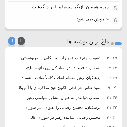
مریم همتیان بازیگر سینما و تئاتر درگذشت
5
خاموش نمی شود
6
داغ ترین نوشته ها
۲۰:۱۵
تصویب منع تردد تجهیزات آمریکایی و صهیونیستی
۱۹:۳۷
از تنگه هرمز
انتصاب ۶ فرمانده در ستاد کل نیروهای مسلح،
۱۶:۳۵
سپاه پاسداران و بسیج
پزشکیان: رهبر معظم انقلاب کاملاً سلامت هستند
۹:۰۷
سید عباس عراقچی: اکنون هیچ مذاکره‌ای با آمریکا
۲۱:۳۶
نداریم
انتصاب ذوالقدر به عنوان مشاور سیاسی رهبر
۲۱:۳۴
انقلاب
پزشکیان، محسن رضایی را بعنوان دبیر شورای
۲۰:۴۰
عالی امنیت منصوب کرد
محسن رضایی، نماینده رهبر در شورای عالی