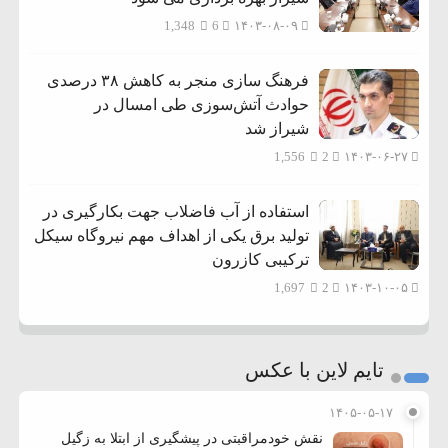
1,348
6
۱۴۰۳-۰۸-۰۹
فرهنگ سازی منجر به کاهش ۳۸ درصدی
حوادث آتش‌سوزی طی امسال در
شیراز شد
1,556
2
۱۴۰۳-۰۶-۲۷
استفاده از آب فاضلاب جهت بکارگیری در
تولید برق یکی از اهداف مهم نیروگاه سیکل
ترکیبی کازرون
1,697
2
۱۴۰۳-۱۰-۰۵
تایم لاین با عکس
۱۴۰۵-۰۵-۱۷
نقش خودمراقبتی در پیشگیری از ابتلا به زگیل