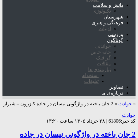
دانش و سلامت
تکنولوژی
شهرستان
فرهنگی و هنری
ادبیات
ورزشی
گوناگون
خواندنی
خانه خاص
گرافیک
مقالات
نیازمندی ها
استخدام
تبلیغات
تصاویر
درباره‌ی ما
»
حوادث
»
2 جان باخته در واژگونی نیسان در جاده کازرون – شیراز
حوادث
کد خبر:61806 | ۲۸ خرداد ۱۴۰۵ ساعت ۱۳:۲۰
2 جان باخته در واژگونی نیسان در جاده