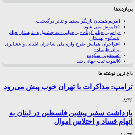
پربازدیدها
1
مریم همتیان بازیگر سینما و تئاتر درگذشت
2
خاموش نمی شود
3
راه‌یابی فیلم کوتاه «بی‌خوابی» به جشنواره «تابستان فیلم
اینسکو» لهستان
4
فراخوان همایش طرح واره ملی شاعران ایلیاتی و عشایری
ایران «ایلماه»
5
سمفونی سکوت
6
الموت ثبت جهانی شد
داغ ترین نوشته ها
ترامپ: مذاکرات با تهران خوب پیش می‌رود
۸:۳۶
بازداشت سفیر پیشین فلسطین در لبنان به
اتهام فساد و اختلاس اموال
۱۰:۳۳