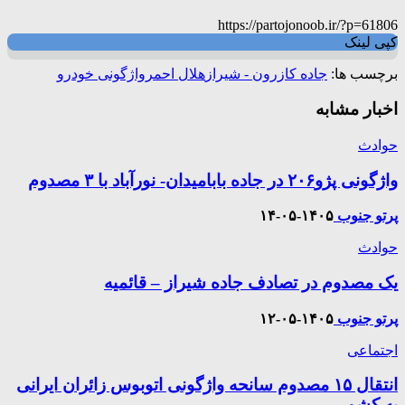
https://partojonoob.ir/?p=61806
کپی لینک
برچسب ها:
جاده کازرون - شیراز
هلال احمر
واژگونی خودرو
اخبار مشابه
حوادث
واژگونی پژو۲۰۶ در جاده بابامیدان- نورآباد با ۳ مصدوم
پرتو جنوب
۱۴۰۵-۰۵-۱۴
حوادث
یک مصدوم در تصادف جاده شیراز – قائمیه
پرتو جنوب
۱۴۰۵-۰۵-۱۲
اجتماعی
انتقال ۱۵ مصدوم سانحه واژگونی اتوبوس زائران ایرانی
به کشور