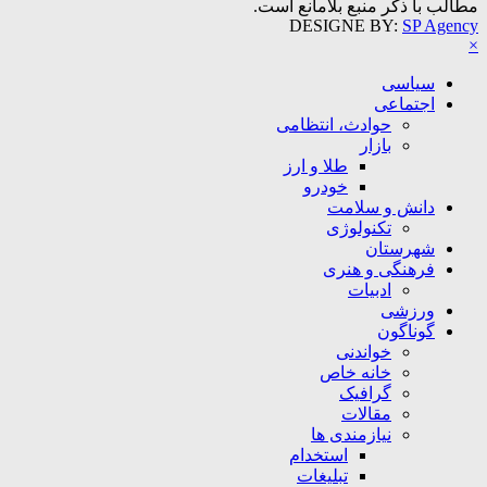
مطالب با ذکر منبع بلامانع است.
DESIGNE BY:
SP Agency
×
سیاسی
اجتماعی
حوادث، انتظامی
بازار
طلا و ارز
خودرو
دانش و سلامت
تکنولوژی
شهرستان
فرهنگی و هنری
ادبیات
ورزشی
گوناگون
خواندنی
خانه خاص
گرافیک
مقالات
نیازمندی ها
استخدام
تبلیغات