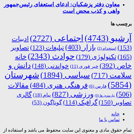
معاون دفتر پزشکیان: ادعای استعفای رئیس‌جمهور
واهی و کذب محض است
برچسب ها
آرشیو
(4743)
اجتماعی
(2727)
ادبیات
بازار
(403)
(153)
تبلیغات
(123)
تصاویر
استخدام
(2)
حوادث
(2343)
خانه
(165)
تکنولوژی
(179)
دانش و
خاص
(392)
خواندنی
(148)
خبر فوری
(11)
شهرستان
سیاسی
(1894)
سلامت
(717)
(5854)
فرهنگی هنری
(484)
مقالات
فارس
(6)
ورزشی
(827)
(506)
گالری
پیام
(18)
نیازمندی ها
(0)
تصاویر
(150)
گرافیک
(114)
گوناگون
(53)
خانه
تماس با ما
تمام حقوق مادی و معنوی این سایت محفوظ می باشد و استفاده از