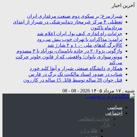
آخرین اخبار
شیرازمرغ؛ بر سکوی دوم صنعت مرغداری ایران
تعطیلی ۴ مرکز غیرمجاز دندانپزشکی در شیراز از ابتدای
مردادماه تاکنون
جزئیات راه اندازی کیف پول ایران اعلام شد
ترامپ: مذاکرات با تهران خوب پیش می‌رود
کالابرگ کدهای ملی ۰، ۱ و ۲ شارژ شد
واژگونی پژو۲۰۶ در جاده بابامیدان- نورآباد با ۳ مصدوم
موتورسواری بانوان؛ واقعیتی که از قانون جلوتر حرکت
می‌کند
همکاری دانشگاه صنعتی شیراز و آبفا کلید خورد
شتاب در صدور اسناد مالکیت تک برگ در فارس
قتل جوان 28 ساله توسط قاتل 15 ساله در کازرون
شنبه , ۱۷ مرداد ۱۴۰۵
2026 - 08 - 08
سیاسی
اجتماعی
حوادث، انتظامی
بازار
طلا و ارز
خودرو