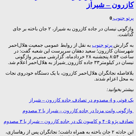
کازرون – شیراز
پرتو جنوب
0
واژگونی نیسان در جاده کازرون به شیراز، ۲ جان باخته بر جای
گذاشت.
به گزارش
پرتو جنوب
به نقل از روابط عمومی جمعیت هلال‌احمر
شهرستان کازرون؛ سعید دهقان سرپرست این شعبه گفت: در
ساعت ۸:۵۴ پنجشنبه ۲۸ خرداد‌ماه، گزارشی مبنی‌بر واژگونی
نیسان در کیلومتر۳۳ جاده کازرون_شیراز به هلال‌احمر اعلام شد.
بلافاصله نجاتگران هلال‌احمر کازرون، با یک دستگاه خودروی نجات
به محل اعزام شدند.
بیشتر بخوانید:
یک فوتی و 4 مصدوم در تصادف جاده کازرون – شیراز
واژگونی وانت مزدا در جاده کازرون – شیراز با ۲ مصدوم
تصادف پژو ۴۰۵ و کامیون تک در جاده کازرون – شیراز با ۳ مصدوم
این حادثه ۲ جان باخته به همراه داشت؛ نجاتگران پس از رهاسازی،