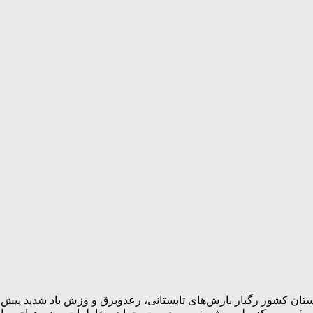
مقام مسئول سازمان هواشناسی گفت:طی سه روز آینده در ۱۰ استان کشور رگبار بارش‌های تابستانی، ر