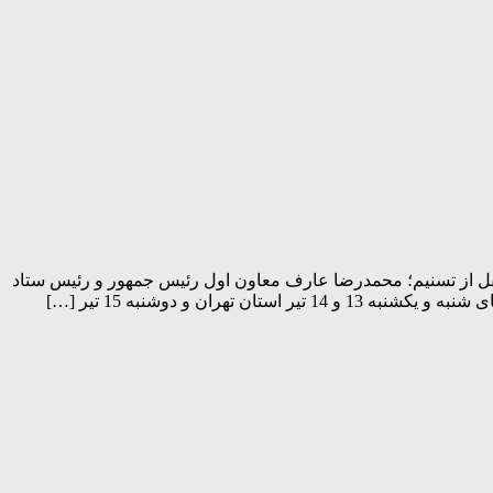
کل کشور تعطیل است. به گزارش پرتو جنوب به نقل از تسنیم؛ محمدرضا عارف معاون اول رئیس جمهور و رئیس ستاد
ن و دوشنبه 15 تیر […]