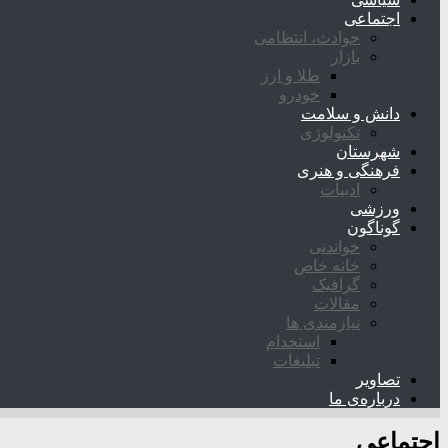
اجتماعی
حوادث، انتظامی
بازار
طلا و ارز
خودرو
دانش و سلامت
تکنولوژی
شهرستان
فرهنگی و هنری
ادبیات
ورزشی
گوناگون
خواندنی
خانه خاص
گرافیک
مقالات
نیازمندی ها
استخدام
تبلیغات
تصاویر
درباره‌ی ما
اجتماعی