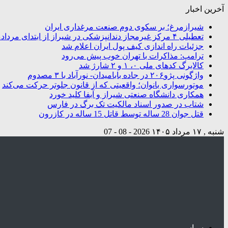
آخرین اخبار
شیرازمرغ؛ بر سکوی دوم صنعت مرغداری ایران
تعطیلی ۴ مرکز غیرمجاز دندانپزشکی در شیراز از ابتدای مردادماه تاکنون
جزئیات راه اندازی کیف پول ایران اعلام شد
ترامپ: مذاکرات با تهران خوب پیش می‌رود
کالابرگ کدهای ملی ۰، ۱ و ۲ شارژ شد
واژگونی پژو۲۰۶ در جاده بابامیدان- نورآباد با ۳ مصدوم
موتورسواری بانوان؛ واقعیتی که از قانون جلوتر حرکت می‌کند
همکاری دانشگاه صنعتی شیراز و آبفا کلید خورد
شتاب در صدور اسناد مالکیت تک برگ در فارس
قتل جوان 28 ساله توسط قاتل 15 ساله در کازرون
شنبه , ۱۷ مرداد ۱۴۰۵
2026 - 08 - 07
سیاسی