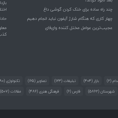
بعد نابود کردند؟
بازد
چند راه‌ ساده برای خنک کردن گوشی داغ
اختل
چهار کاری که هنگام شارژ آیفون نباید انجام دهیم
حادث
عجیب‌ترین عوامل مختل کننده وای‌فای
معاو
کذب
ام
(2)
بازار
(404)
تبلیغات
(123)
تصاویر
(165)
تکنولوژی
(180)
شهرستان
(5862)
فارس
(6)
فرهنگی هنری
(486)
مقالات
(507)