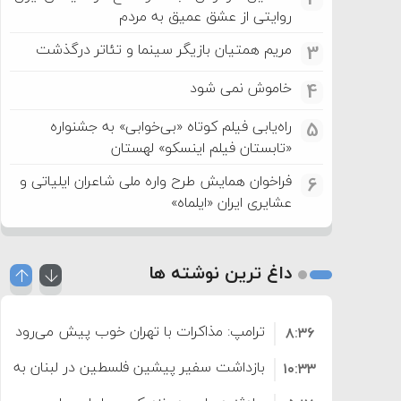
روایتی از عشق عمیق به مردم
مریم همتیان بازیگر سینما و تئاتر درگذشت
3
خاموش نمی شود
4
راه‌یابی فیلم کوتاه «بی‌خوابی» به جشنواره
5
«تابستان فیلم اینسکو» لهستان
فراخوان همایش طرح واره ملی شاعران ایلیاتی و
6
عشایری ایران «ایلماه»
داغ ترین نوشته ها
ترامپ: مذاکرات با تهران خوب پیش می‌رود
۸:۳۶
بازداشت سفیر پیشین فلسطین در لبنان به اته
۱۰:۳۳