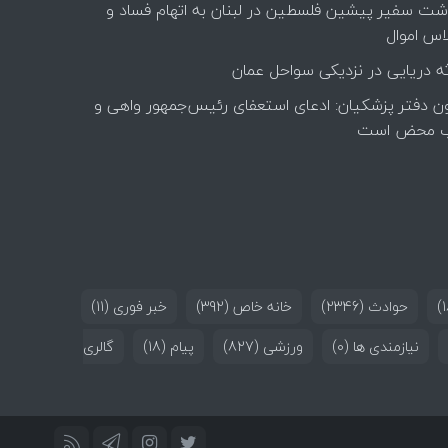
اشت سفیر پیشین فلسطین در لبنان به اتهام فساد و
اس اموال
ه دریایی در نزدیکی سواحل عمان
ن دفتر پزشکیان: ادعای استعفای رئیس‌جمهور واهی و
 محض است
حوادث
(2346)
خانه خاص
(392)
خبر فوری
(11)
نیازمندی ها
(0)
ورزشی
(827)
پیام
(18)
گالری