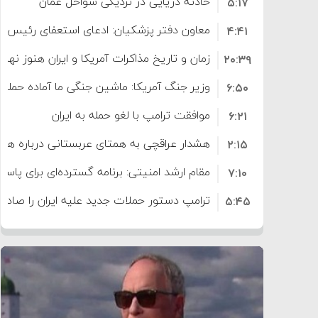
حادثه دریایی در نزدیکی سواحل عمان
۵:۱۷
معاون دفتر پزشکیان: ادعای استعفای رئیس
۴:۴۱
است
زمان و تاریخ مذاکرات آمریکا و ایران هنوز نه
۲۰:۳۹
وزیر جنگ آمریکا: ماشین جنگی ما آماده حمله 
۶:۵۰
موافقت ترامپ با لغو حمله به ایران
۶:۲۱
هشدار عراقچی به همتای عربستانی درباره همرا
۲:۱۵
مقام ارشد امنیتی: برنامه گسترده‌ای برای پاسخ 
۷:۱۰
ترامپ دستور حملات جدید علیه ایران را صادر 
۵:۴۵
سپاه: دو نفتکش متخلف مورد اصابت قرار گر
۱۲:۵۹
ترامپ مدعی توافق تاریخی برای خلع سلاح ک
۸:۵۷
اعتراض عراقچی به همتای بلغارستانی به دلیل
۱۶:۱۹
ایران
کشورهایی که به متجاوزان کمک می کنند پ
۱۰:۱۵