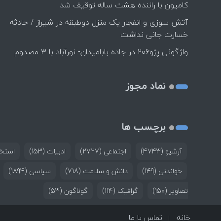
کامیون با راننده هشت ساله توقیف شد
آتش سوزی و انفجار یک منزل دوطبقه در شیراز / حادثه
خسارت جانی نداشت
واژگونی پژو۲۰۶ در جاده بابامیدان- نورآباد با ۳ مصدوم
نماد مجوز
برچسب ها
آرشیو
(4743)
اجتماعی
(2727)
ادبیات
(153)
استخد
خواندنی
(149)
دانش و سلامت
(718)
سیاسی
(1894)
تصاویر
(150)
گرافیک
(114)
گوناگون
(53)
خانه
تماس با ما