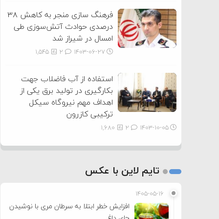
فرهنگ سازی منجر به کاهش ۳۸
درصدی حوادث آتش‌سوزی طی
امسال در شیراز شد
1,545
2
۱۴۰۳-۰۶-۲۷
استفاده از آب فاضلاب جهت
بکارگیری در تولید برق یکی از
اهداف مهم نیروگاه سیکل
ترکیبی کازرون
1,680
2
۱۴۰۳-۱۰-۰۵
تایم لاین با عکس
۱۴۰۵-۰۵-۱۶
افزایش خطر ابتلا به سرطان مری با نوشیدن
چای داغ