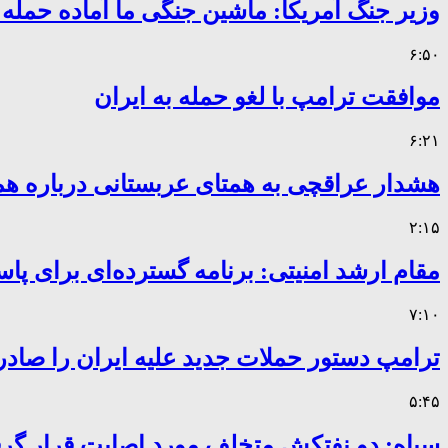
وزیر جنگ آمریکا: ماشین جنگی ما آماده حمله
۶:۵۰
موافقت ترامپ با لغو حمله به ایران
۶:۲۱
هشدار عراقچی به همتای عربستانی درباره همر
۲:۱۵
مقام ارشد امنیتی: برنامه گسترده‌ای برای پاس
۷:۱۰
ترامپ دستور حملات جدید علیه ایران را صادر
۵:۴۵
سپاه: دو نفتکش متخلف مورد اصابت قرار گر