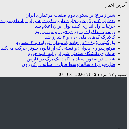
آخرین اخبار
شیرازمرغ؛ بر سکوی دوم صنعت مرغداری ایران
تعطیلی ۴ مرکز غیرمجاز دندانپزشکی در شیراز از ابتدای مردادماه تاکنون
جزئیات راه اندازی کیف پول ایران اعلام شد
ترامپ: مذاکرات با تهران خوب پیش می‌رود
کالابرگ کدهای ملی ۰، ۱ و ۲ شارژ شد
واژگونی پژو۲۰۶ در جاده بابامیدان- نورآباد با ۳ مصدوم
موتورسواری بانوان؛ واقعیتی که از قانون جلوتر حرکت می‌کند
همکاری دانشگاه صنعتی شیراز و آبفا کلید خورد
شتاب در صدور اسناد مالکیت تک برگ در فارس
قتل جوان 28 ساله توسط قاتل 15 ساله در کازرون
شنبه , ۱۷ مرداد ۱۴۰۵
2026 - 08 - 07
سیاسی