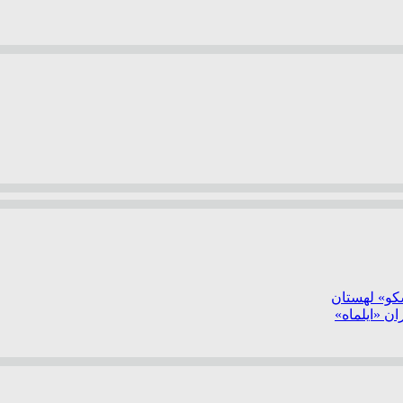
سکو» لهستان
ن «ایلماه»