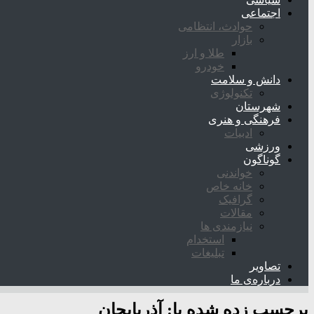
اجتماعی
حوادث، انتظامی
بازار
طلا و ارز
خودرو
دانش و سلامت
تکنولوژی
شهرستان
فرهنگی و هنری
ادبیات
ورزشی
گوناگون
خواندنی
خانه خاص
گرافیک
مقالات
نیازمندی ها
استخدام
تبلیغات
تصاویر
درباره‌ی ما
برچسب زده شده با:
آذربایجان