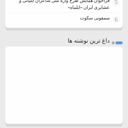
فراخوان همایش طرح واره ملی شاعران ایلیاتی و
5
عشایری ایران «ایلماه»
سمفونی سکوت
6
داغ ترین نوشته ها