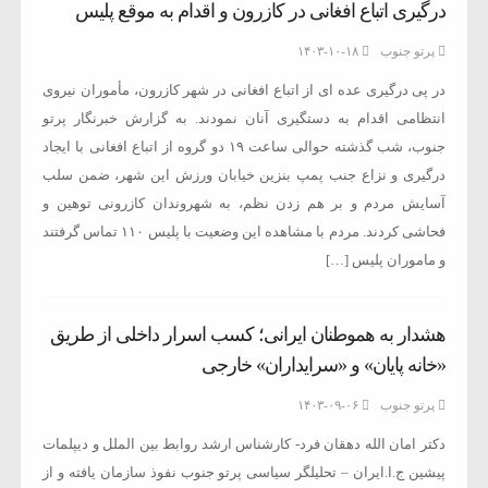
درگیری اتباع افغانی در کازرون و اقدام به موقع پلیس
پرتو جنوب
۱۴۰۳-۱۰-۱۸
در پی درگیری عده ای از اتباع افغانی در شهر کازرون، مأموران نیروی
انتظامی اقدام به دستگیری آنان نمودند. به گزارش خبرنگار پرتو
جنوب، شب گذشته حوالی ساعت ۱۹ دو گروه از اتباع افغانی با ایجاد
درگیری و نزاع جنب پمپ بنزین خیابان ورزش این شهر، ضمن سلب
آسایش مردم و بر هم زدن نظم، به شهروندان کازرونی توهین و
فحاشی کردند. مردم با مشاهده این وضعیت با پلیس ۱۱۰ تماس گرفتند
و ماموران پلیس […]
هشدار به هموطنان ایرانی؛ کسب اسرار داخلی از طریق
«خانه پایان» و «سرایداران» خارجی
پرتو جنوب
۱۴۰۳-۰۹-۰۶
دکتر امان الله دهقان فرد- کارشناس ارشد روابط بین الملل و دیپلمات
پیشین ج.ا.ایران – تحلیلگر سیاسی پرتو جنوب نفوذ سازمان یافته و از