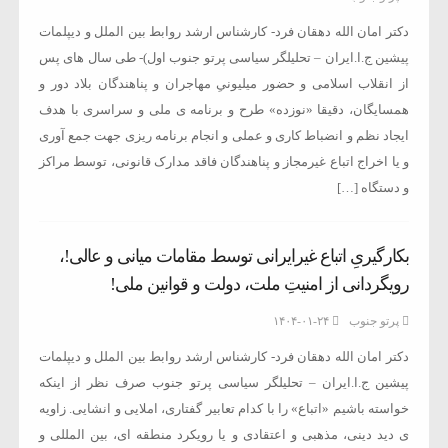
دکتر امان الله دهقان فرد- کارشناس ارشد روابط بین الملل و دیپلمات
پیشین ج.ا.ایران – تحلیلگر سیاسی پرتو جنوب اول)- طی سال های پس
از انقلاب اسلامی و حضور میلیونیِ مهاجران و پناهندگان بلاد دور و
همسایگان، دقیقا «نوزده» طرح و برنامه ی ملی و سراسری با هدف
ایجاد نظم و انضباط کاری و عملی و انجام برنامه ریزی جهت جمع آوری
و یا اخراج اتباع غیرمجاز و پناهندگان فاقد مدارک قانونی، توسط مراکز
و دستگاه […]
بکارگیریِ اتباع غیرایرانی توسط مقامات میانی و‌ عالی!،
رویگردانی از امنیتِ ملت، دولت و قوانین ملی!
پرتو جنوب
۱۴۰۴-۰۱-۲۴
دکتر امان الله دهقان فرد- کارشناس ارشد روابط بین الملل و دیپلمات
پیشین ج.ا.ایران – تحلیلگر سیاسی پرتو جنوب صرف نظر از اینکه
خواسته باشیم «اتباع» را با کدام تعابیر گفتاری، املایی و انشایی. زاویه
ی دید دینی، مذهبی و اعتقادی و یا رویکرد منطقه ای، بین المللی و