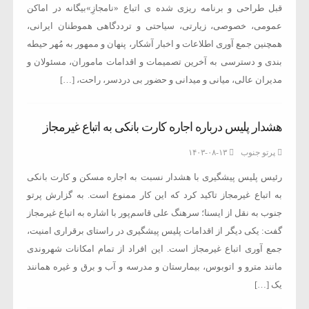
قبل طراحی و برنامه ریزی شده ی اتباع «نامجازِ»بیگانه در اماکن
عمومی، خصوصی، زیارتی، سیاحتی و ترددگاهی هموطنان ایرانی،
همچنین جمع آوری اطلاعات و اخبار آشکار، پنهان و ممهور به مُهر حیطه
بندی و دسترسی به آخرین تصمیمات و اقدامات ماموران، مسئولان و
مدیران عالی، میانی و میدانی و حضور بی دردسر، راحت، […]
هشدار پلیس درباره اجاره کارت بانکی به اتباع غیرمجاز
پرتو جنوب
۱۴۰۳-۰۸-۱۳
رئیس پلیس پیشگیری با هشدار نسبت به اجاره مسکن و کارت بانکی
به اتباع غیرمجاز تاکید کرد که این کار ممنوع است. به گزارش پرتو
جنوب به نقل از ایسنا؛ سرهنگ علی قاسم‌پور با اشاره به اتباع غیرمجاز
گفت: یکی دیگر از اقدامات پلیس پیشگیری در راستای برقراری امنیت،
جمع آوری اتباع غیرمجاز است. این افراد از تمام امکانات شهروندی
مانند مترو و اتوبوس، بیمارستان و مدرسه و آب و برق و غیره همانند
یک […]