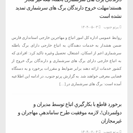
هستند/مهلت خروج دارندگان برگ های سرشماری تمدید
نشده است
پرتو جنوب
۱۴۰۴-۰۵-۰۳
روابط عمومی اداره کل امور اتباع و مهاجرین خارجی استانداری فارس
ضمن هشدار به خدمات دهندگان به اتباع خارجی دارای برگ باطله
سرشماری اعم از اسکان، اشتغال، تحصیل وغیره تاکید کرد: افرادی که
به اتباع خارجی دارای برگ های سرشماری و دارندگان برگ خروج از
کشور خدمات ارائه دهند برابر ضوابط و مقررات برخورد و به دستگاه
قضایی معرفی خواهند شد. به گزارش پرتو جنوب، در ادامه این اطلاعیه
آمده است: برگ های سرشماری در […]
برخورد قاطع با بکارگیریِ اتباع توسط مدیران و
دولتمردان!، لازمه موفقیت طرح ساماندهیِ مهاجران و
غیرمجازان
پرتو جنوب
۱۴۰۴-۰۲-۰۴