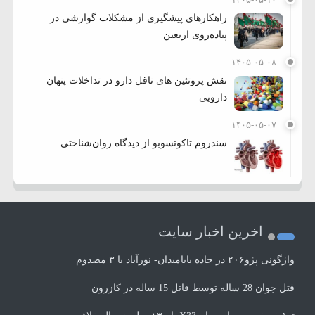
راهکارهای پیشگیری از مشکلات گوارشی در
پیاده‌روی اربعین
۱۴۰۵-۰۵-۰۸
نقش پروتئین های ناقل دارو در تداخلات پنهان
دارویی
۱۴۰۵-۰۵-۰۷
سندروم تاکوتسوبو از دیدگاه روان‌شناختی
اخرین اخبار سایت
واژگونی پژو۲۰۶ در جاده بابامیدان- نورآباد با ۳ مصدوم
قتل جوان 28 ساله توسط قاتل 15 ساله در کازرون