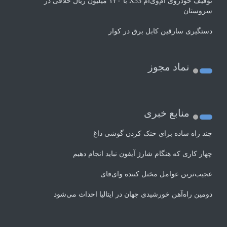
توقیف خودروی ام‌وی‌ام X33 با ۱۳۰ میلیون ریال خلافی در
سروستان
دستگیری سارقین کابل برق در کوار
نماد مجوز
منابع خبری
چند راه‌ ساده برای خنک کردن گوشی داغ
چهار کاری که هنگام شارژ آیفون نباید انجام دهیم
عجیب‌ترین عوامل مختل کننده وای‌فای
دومین راه‌آهن خورشیدی جهان در ایتالیا احداث می‌شود