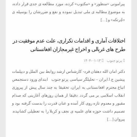
پیرامونی «منظور» و «مکتوب» کرده، مورد مطالعه ی جدی قرار داده،
به موضوع مطالبه ی ملی تبدیل نموده و نفع و ضررشان را بوسیله ی
«چُرتکه» و […]
اختلافات آماری و اقدامات تکراری، علت عدم موفقیت در
طرح های غربالی و اخراج غیرمجازان افغانستانی
پرتو جنوب
۱۴۰۴-۰۱-۱۳
دکتر امان الله دهقان فرد- کارشناس ارشد روابط بین الملل و دیپلمات
پیشین ج.ا.ایران – تحلیلگر سیاسی پرتو جنوب ابتدای ورود دستجمعیِ
اتباع محترم افغانستانی به ایران، تحقیقا به چند سال پیش از پیروزی
انقلاب اسلامی بر می گردد. دقیقا از همان روزهای آغازینی که صدام
مقبور و معدوم تازه روی کار آمده و عنان قدرت را بدست گرفته بود و
تصمیم داشت حوزه های علمیه ی نجف و کربلا را به تعطیلی کشانیده.
پیروان […]