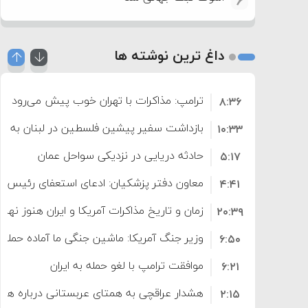
6
داغ ترین نوشته ها
ترامپ: مذاکرات با تهران خوب پیش می‌رود
۸:۳۶
بازداشت سفیر پیشین فلسطین در لبنان به اته
۱۰:۳۳
حادثه دریایی در نزدیکی سواحل عمان
۵:۱۷
معاون دفتر پزشکیان: ادعای استعفای رئیس
۴:۴۱
است
زمان و تاریخ مذاکرات آمریکا و ایران هنوز نه
۲۰:۳۹
وزیر جنگ آمریکا: ماشین جنگی ما آماده حمله 
۶:۵۰
موافقت ترامپ با لغو حمله به ایران
۶:۲۱
هشدار عراقچی به همتای عربستانی درباره همرا
۲:۱۵