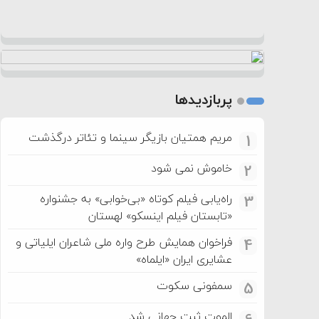
پربازدیدها
مریم همتیان بازیگر سینما و تئاتر درگذشت
1
خاموش نمی شود
2
راه‌یابی فیلم کوتاه «بی‌خوابی» به جشنواره
3
«تابستان فیلم اینسکو» لهستان
فراخوان همایش طرح واره ملی شاعران ایلیاتی و
4
عشایری ایران «ایلماه»
سمفونی سکوت
5
الموت ثبت جهانی شد