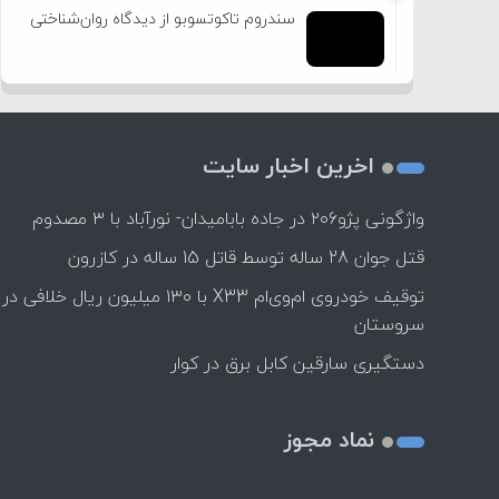
سندروم تاکوتسوبو از دیدگاه روان‌شناختی
اخرین اخبار سایت
واژگونی پژو۲۰۶ در جاده بابامیدان- نورآباد با ۳ مصدوم
قتل جوان 28 ساله توسط قاتل 15 ساله در کازرون
توقیف خودروی ام‌وی‌ام X33 با ۱۳۰ میلیون ریال خلافی در
سروستان
دستگیری سارقین کابل برق در کوار
نماد مجوز